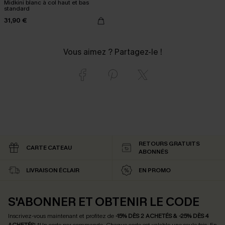
Midkini blanc à col haut et bas
standard
31,90 €
Vous aimez ? Partagez-le !
RETOURS GRATUITS
CARTE CATEAU
ABONNÉS
LIVRAISON ÉCLAIR
EN PROMO
S'ABONNER ET OBTENIR LE CODE
Inscrivez-vous maintenant et profitez de
-15% DÈS 2 ACHETÉS & -25% DÈS 4
ACHETÉS
! *Un code par commande. Chaque code est valable une seule fois.
En