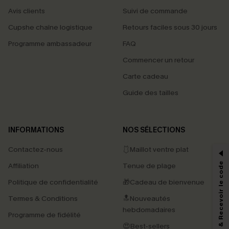
Avis clients
Suivi de commande
Cupshe chaîne logistique
Retours faciles sous 30 jours
Programme ambassadeur
FAQ
Commencer un retour
Carte cadeau
Guide des tailles
PROFITEZ DE -15%
INFORMATIONS
NOS SÉLECTIONS
-15% dès 2 Achetés par E-mail
Contactez-nous
🩱Maillot ventre plat
*Un code par commande, valable une seule fois.
S'abonner & Recevoir le code
Affiliation
Tenue de plage
Politique de confidentialité
🎁Cadeau de bienvenue
Termes & Conditions
🔝Nouveautés
En soumettant votre adresse e-mail, vous acceptez de recevoir des e-mails
hebdomadaires
marketing (y compris du contenu généré par l'IA) de Cupshe et
Programme de fidélité
reconnaissez avoir pris connaissance de nos
Termes & Conditions
. Nous
😍Best-sellers
pouvons utiliser les données collectées sur notre site ainsi que des