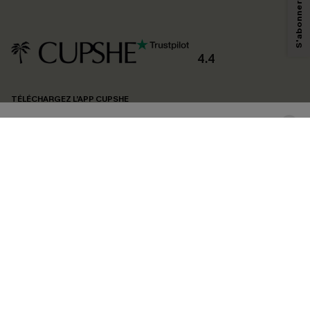
technologies de suivi, telles que des pixels intégrés à nos e-mails, afin de
savoir si ceux-ci ont été ouverts, de mesurer votre engagement, de
personnaliser nos contenus et nos offres, et de vous recommander des
produits susceptibles de vous intéresser, conformément à notre
Politique de
confidentialité
. Vous pouvez vous désabonner à tout moment.
4.4
S'ABONNER
TÉLÉCHARGEZ L’APP CUPSHE
SUIVEZ-NOUS
©2026 CUPSHE FRANCE
Voir nôtre
déclaration d'accessibilité
et notre
politique de confidentialité.
Gestion des cookies