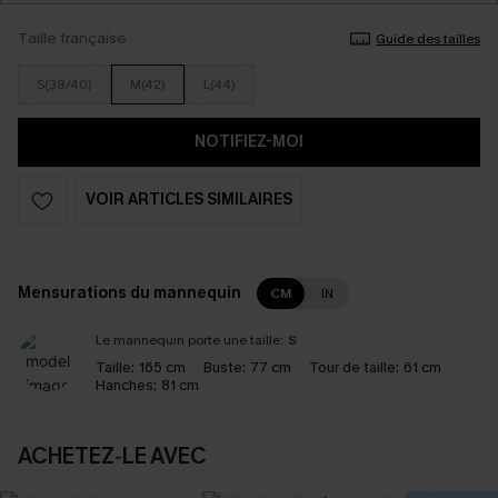
Taille française
Guide des tailles
S(38/40)
M(42)
L(44)
NOTIFIEZ-MOI
VOIR ARTICLES SIMILAIRES
Mensurations du mannequin
CM
IN
Le mannequin porte une taille:
S
Taille:
165 cm
Buste:
77 cm
Tour de taille:
61 cm
Hanches:
81 cm
ACHETEZ‑LE AVEC