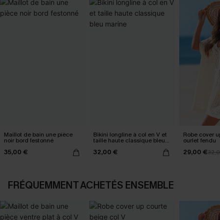
Maillot de bain une pièce
Bikini longline à col en V et
Robe cover u
noir bord festonné
taille haute classique bleu
ourlet fendu
marine
35,00 €
32,00 €
29,00 €
32,
FRÉQUEMMENT ACHETÉS ENSEMBLE