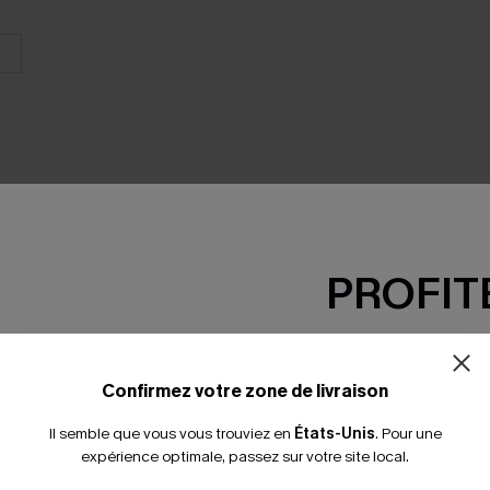
PROFITE
SEMBLE
-15% dès 2 A
*Un code par command
Confirmez votre zone de livraison
Il semble que vous vous trouviez en
États-Unis
.
Pour une
expérience optimale, passez sur votre site local.