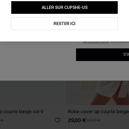
En soumettant votre adresse e-
ALLER SUR CUPSHE-US
mails marketing (y compris du
reconnaissez avoir pris conna
pouvons utiliser les données co
technologies de suivi, telles qu
RESTER ICI
savoir si ceux-ci ont été ouve
personnaliser nos contenus et 
produits susceptibles de vous 
de confidentialité
. Vous pouve
S'
p courte beige col V
Robe cover up courte beige
29,00 €
 €
32,00 €