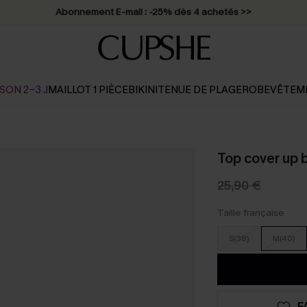
Abonnement E-mail : -25% dès 4 achetés >>
SON 2-3 J
MAILLOT 1 PIÈCE
BIKINI
TENUE DE PLAGE
ROBE
VÊTEM
Top cover up 
25,90 €
Taille française
S(38)
M(40)
F