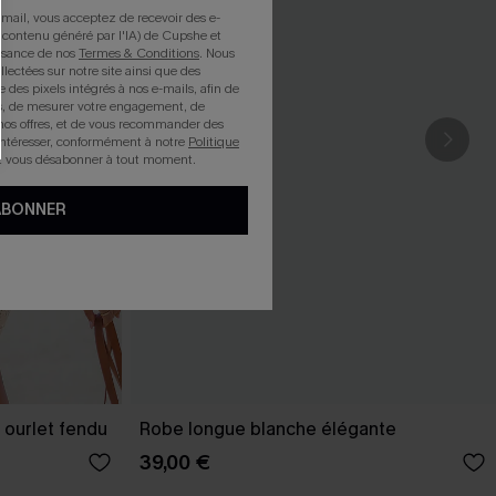
mail, vous acceptez de recevoir des e-
 contenu généré par l'IA) de Cupshe et
issance de nos
Termes & Conditions
. Nous
llectées sur notre site ainsi que des
e des pixels intégrés à nos e-mails, afin de
rts, de mesurer votre engagement, de
nos offres, et de vous recommander des
intéresser, conformément à notre
Politique
z vous désabonner à tout moment.
ABONNER
 ourlet fendu
Robe longue blanche élégante
39,00 €