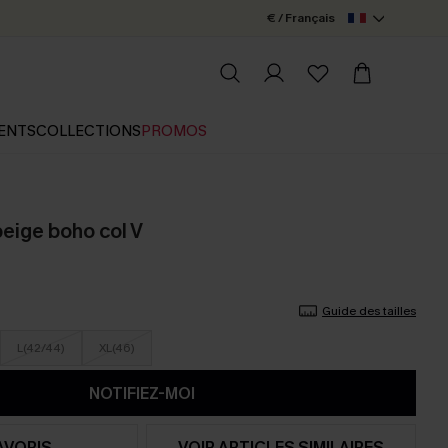
€ / Français
ENTS
COLLECTIONS
PROMOS
beige boho col V
Guide des tailles
L(42/44)
XL(46)
NOTIFIEZ-MOI
AVORIS
VOIR ARTICLES SIMILAIRES