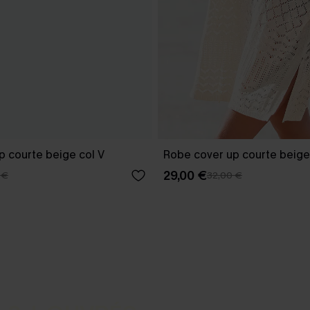
p courte beige col V
Robe cover up courte beige
29,00 €
 €
32,00 €