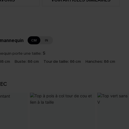
 mannequin
CM
IN
equin porte une taille:
S
68 cm
Buste:
86 cm
Tour de taille:
66 cm
Hanches:
86 cm
VEC