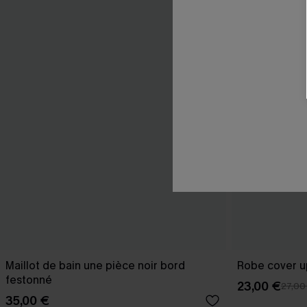
Maillot de bain une pièce noir bord
Robe cover u
festonné
23,00 €
27,00
35,00 €