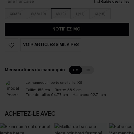
Taille française
Guide des tailles
XS(36)
S(38/40)
M(42)
L(44)
XL(46)
NOTIFIEZ-MOI
VOIR ARTICLES SIMILAIRES
Mensurations du mannequin
CM
IN
Le mannequin porte une taille:
XS
Taille:
155 cm
Buste:
88.9 cm
Tour de taille:
64.77 cm
Hanches:
92.71 cm
ACHETEZ‑LE AVEC