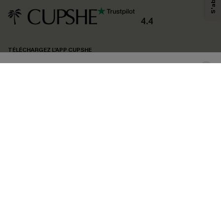
personnaliser nos contenus et nos offres, et de vous recommander des
produits susceptibles de vous intéresser, conformément à notre
Politique de
confidentialité
. Vous pouvez vous désabonner à tout moment.
4.4
S'ABONNER
TÉLÉCHARGEZ L’APP CUPSHE
SUIVEZ-NOUS
©2026 CUPSHE FRANCE
Voir nôtre
déclaration d'accessibilité
et notre
politique de confidentialité.
Gestion des cookies