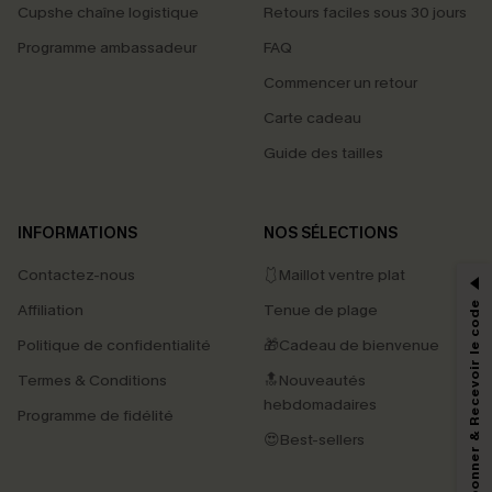
Cupshe chaîne logistique
Retours faciles sous 30 jours
Programme ambassadeur
FAQ
Commencer un retour
Carte cadeau
Guide des tailles
PROFITEZ DE -15%
INFORMATIONS
NOS SÉLECTIONS
-15% dès 2 Achetés par E-mail
Contactez-nous
🩱Maillot ventre plat
*Un code par commande, valable une seule fois.
S'abonner & Recevoir le code
Affiliation
Tenue de plage
Politique de confidentialité
🎁Cadeau de bienvenue
Termes & Conditions
🔝Nouveautés
En soumettant votre adresse e-mail, vous acceptez de recevoir des e-mails
hebdomadaires
marketing (y compris du contenu généré par l'IA) de Cupshe et
Programme de fidélité
reconnaissez avoir pris connaissance de nos
Termes & Conditions
. Nous
😍Best-sellers
pouvons utiliser les données collectées sur notre site ainsi que des
technologies de suivi, telles que des pixels intégrés à nos e-mails, afin de
savoir si ceux-ci ont été ouverts, de mesurer votre engagement, de