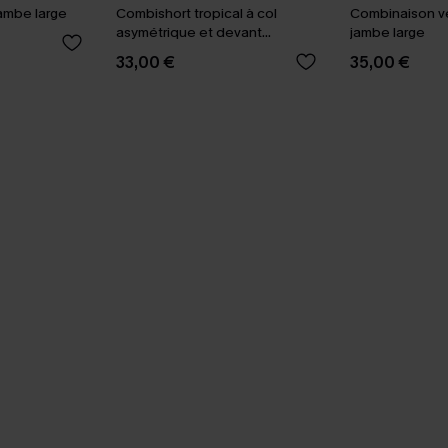
ambe large
Combishort tropical à col
Combinaison ve
asymétrique et devant
jambe large
portefeuille
33,00 €
35,00 €