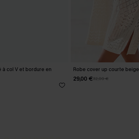
é à col V et bordure en
Robe cover up courte beige
29,00 €
32,00 €