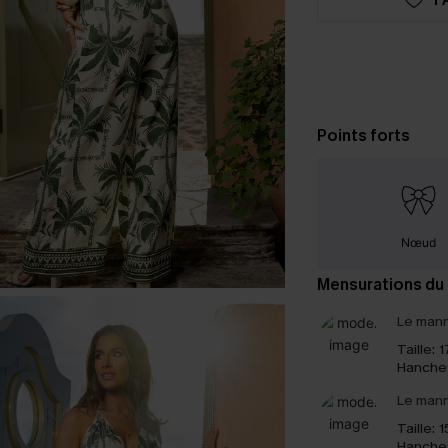
Points forts
Nœud
Mensurations du
Le mann
Taille:
1
Hanche
Le mann
Taille:
1
Hanche