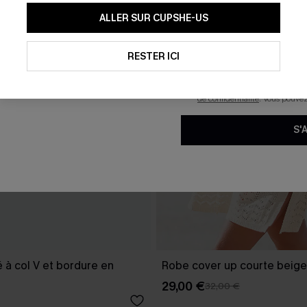
En soumettant votre adresse e-
ALLER SUR CUPSHE-US
mails marketing (y compris du
reconnaissez avoir pris conna
pouvons utiliser les données co
technologies de suivi, telles qu
RESTER ICI
savoir si ceux-ci ont été ouve
personnaliser nos contenus et 
produits susceptibles de vous 
de confidentialité
. Vous pouve
S'
é à col V et bordure en
Robe cover up courte beige
29,00 €
32,00 €