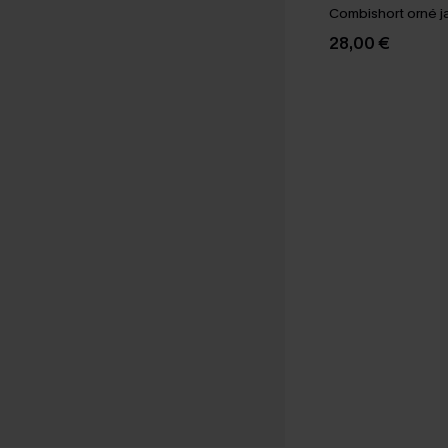
Combishort orné j
28,00 €