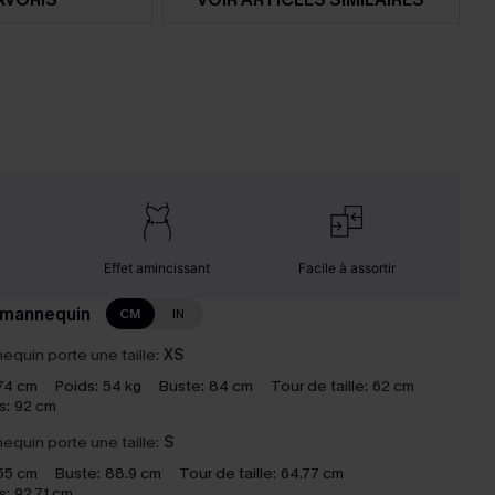
Effet amincissant
Facile à assortir
 mannequin
CM
IN
equin porte une taille:
XS
74 cm
Poids:
54 kg
Buste:
84 cm
Tour de taille:
62 cm
s:
92 cm
equin porte une taille:
S
55 cm
Buste:
88.9 cm
Tour de taille:
64.77 cm
s:
92.71 cm