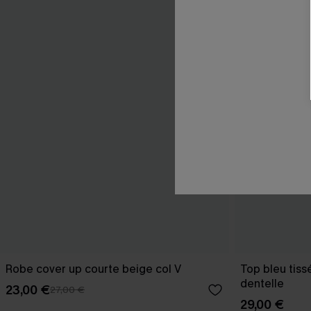
Robe cover up courte beige col V
Top bleu tiss
dentelle
23,00 €
27,00 €
29,00 €