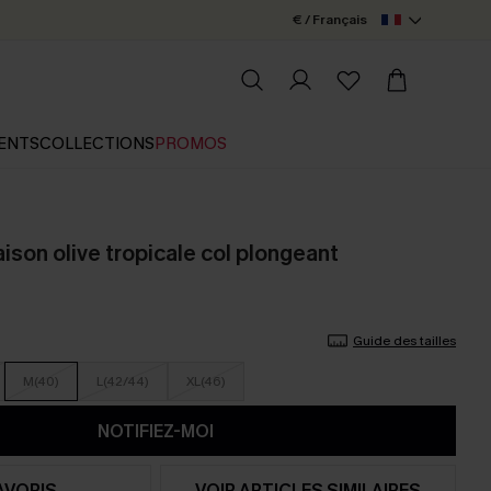
€ / Français
ENTS
COLLECTIONS
PROMOS
son olive tropicale col plongeant
Guide des tailles
M(40)
L(42/44)
XL(46)
NOTIFIEZ-MOI
AVORIS
VOIR ARTICLES SIMILAIRES