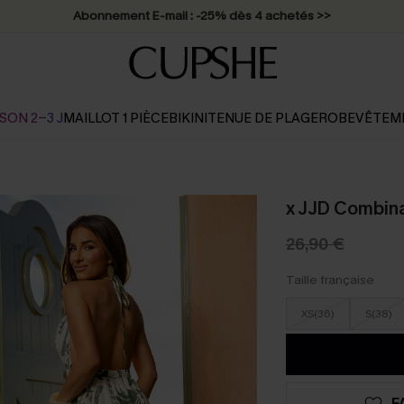
Abonnement E-mail : -25% dès 4 achetés >>
SON 2-3 J
MAILLOT 1 PIÈCE
BIKINI
TENUE DE PLAGE
ROBE
VÊTEM
x JJD Combinai
26,90 €
Taille française
XS(36)
S(38)
F