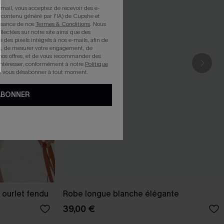
mail, vous acceptez de recevoir des e-
 contenu généré par l'IA) de Cupshe et
issance de nos
Termes & Conditions
. Nous
llectées sur notre site ainsi que des
e des pixels intégrés à nos e-mails, afin de
rts, de mesurer votre engagement, de
nos offres, et de vous recommander des
intéresser, conformément à notre
Politique
z vous désabonner à tout moment.
ABONNER
 ourlet fendu
Robe longue blanche élégante
39,00 €