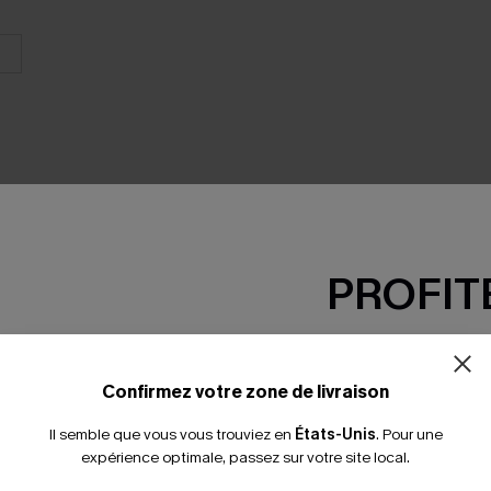
PROFITE
SEMBLE
-15% dès 2 A
*Un code par command
Confirmez votre zone de livraison
Il semble que vous vous trouviez en
États-Unis
.
Pour une
expérience optimale, passez sur votre site local.