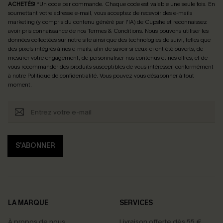
ACHETÉS
! *Un code par commande. Chaque code est valable une seule fois.
En
soumettant votre adresse e-mail, vous acceptez de recevoir des e-mails
marketing (y compris du contenu généré par l'IA) de Cupshe et reconnaissez
avoir pris connaissance de nos
Termes & Conditions
. Nous pouvons utiliser les
données collectées sur notre site ainsi que des technologies de suivi, telles que
des pixels intégrés à nos e-mails, afin de savoir si ceux-ci ont été ouverts, de
mesurer votre engagement, de personnaliser nos contenus et nos offres, et de
vous recommander des produits susceptibles de vous intéresser, conformément
à notre
Politique de confidentialité
. Vous pouvez vous désabonner à tout
moment.
S'ABONNER
LA MARQUE
SERVICES
À propos de nous
Livraison offerte dès 55 €