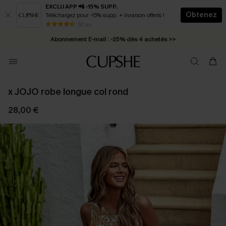
EXCLU APP 📲 -15% SUPP.
Obtenez
Téléchargez pour -15% supp. + livraison offerts !
* Livraison éclair 2-3 jours ouvrés >>
50 k+
Abonnement E-mail : -25% dès 4 achetés >>
x JOJO robe longue col rond
28,00 €