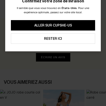
Confirmez votre zone de livraison
Il semble que vous vous trouviez en
États-Unis
.
Pour une
AVIS CLIENTS
expérience optimale, passez sur votre site local.
ALLER SUR CUPSHE-US
0.0
RESTER ICI
Soyez le Premier à Donner Votre Avis
Gagnez 30+ points pour chaque avis que vous laissez !
ÉCRIRE UN AVIS
VOUS AIMERIEZ AUSSI