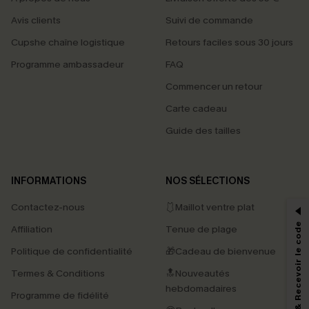
Avis clients
Suivi de commande
Cupshe chaîne logistique
Retours faciles sous 30 jours
Programme ambassadeur
FAQ
Commencer un retour
Carte cadeau
Guide des tailles
PROFITEZ DE -15%
INFORMATIONS
NOS SÉLECTIONS
-15% dès 2 Achetés par E-mail
Contactez-nous
🩱Maillot ventre plat
*Un code par commande, valable une seule fois.
S'abonner & Recevoir le code
Affiliation
Tenue de plage
Politique de confidentialité
🎁Cadeau de bienvenue
Termes & Conditions
🔝Nouveautés
En soumettant votre adresse e-mail, vous acceptez de recevoir des e-mails
marketing (y compris du contenu généré par l'IA) de Cupshe et
hebdomadaires
Programme de fidélité
reconnaissez avoir pris connaissance de nos
Termes & Conditions
. Nous