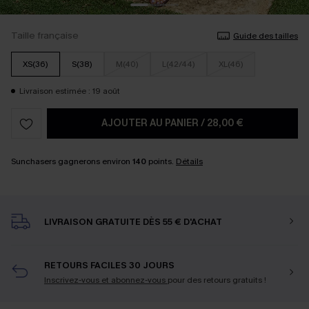
Taille française
Guide des tailles
XS(36)
S(38)
M(40)
L(42/44)
XL(46)
Livraison estimée : 19 août
AJOUTER AU PANIER
/
28,00 €
Sunchasers gagnerons environ
140
points.
Détails
LIVRAISON GRATUITE DÈS 55 € D'ACHAT
RETOURS FACILES 30 JOURS
Inscrivez-vous et abonnez-vous
pour des retours gratuits !