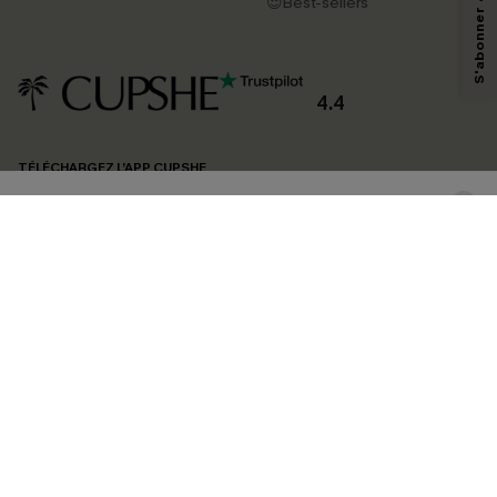
pouvons utiliser les données collectées sur notre site ainsi que des
😍Best-sellers
technologies de suivi, telles que des pixels intégrés à nos e-mails, afin de
savoir si ceux-ci ont été ouverts, de mesurer votre engagement, de
personnaliser nos contenus et nos offres, et de vous recommander des
produits susceptibles de vous intéresser, conformément à notre
Politique de
confidentialité
. Vous pouvez vous désabonner à tout moment.
4.4
S'ABONNER
TÉLÉCHARGEZ L’APP CUPSHE
SUIVEZ-NOUS
©2026 CUPSHE FRANCE
Voir nôtre
déclaration d'accessibilité
et notre
politique de confidentialité.
Gestion des cookies