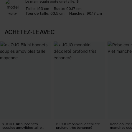
Le mannequin porte une taille:
S
Taille:
163 cm
Buste:
90.17 cm
Tour de taille:
63.5 cm
Hanches:
90.17 cm
ACHETEZ‑LE AVEC
x JOJO Bikini bonnets
x JOJO monokini décolleté
Robe courte n
souples amovibles taille
profond très échancré
manches cou
moyenne