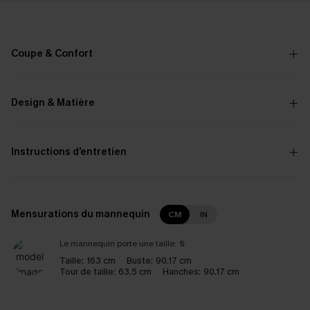
Coupe & Confort
Design & Matière
Instructions d’entretien
Mensurations du mannequin
CM
IN
Le mannequin porte une taille:
S
Taille:
163 cm
Buste:
90.17 cm
Tour de taille:
63.5 cm
Hanches:
90.17 cm