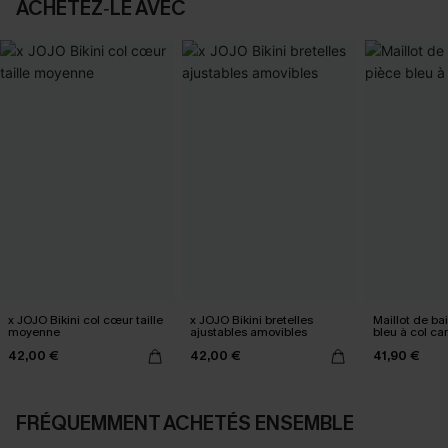
ACHETEZ‑LE AVEC
x JOJO Bikini col cœur taille
x JOJO Bikini bretelles
Maillot de ba
moyenne
ajustables amovibles
bleu à col ca
42,00 €
42,00 €
41,90 €
FRÉQUEMMENT ACHETÉS ENSEMBLE