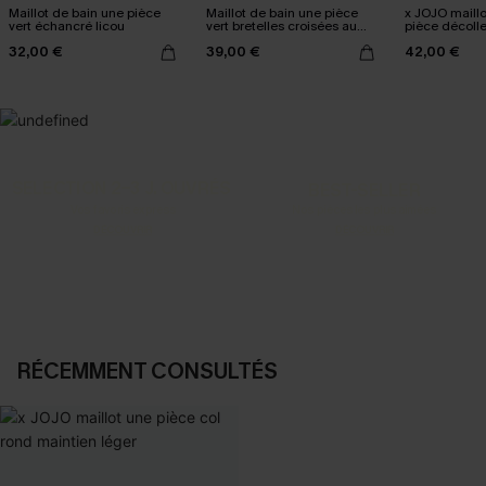
Maillot de bain une pièce
Maillot de bain une pièce
x JOJO maillo
vert échancré licou
vert bretelles croisées au
pièce décoll
dos
échancrée
32,00 €
39,00 €
42,00 €
SELECTION 2-3 J. OUVRÉS
BEST-SELLER
Vos favoris express
Nos pièces les plus aimées
DÉCOUVRIR
DÉCOUVRIR
RÉCEMMENT CONSULTÉS