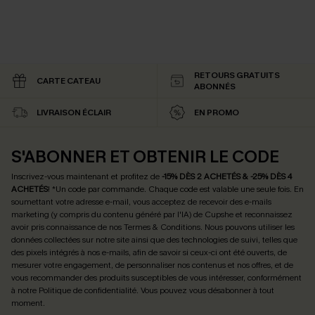
RETOURS GRATUITS
CARTE CATEAU
ABONNÉS
LIVRAISON ÉCLAIR
EN PROMO
S'ABONNER ET OBTENIR LE CODE
Inscrivez-vous maintenant et profitez de
-15% DÈS 2 ACHETÉS & -25% DÈS 4
ACHETÉS
! *Un code par commande. Chaque code est valable une seule fois.
En
soumettant votre adresse e-mail, vous acceptez de recevoir des e-mails
marketing (y compris du contenu généré par l'IA) de Cupshe et reconnaissez
avoir pris connaissance de nos
Termes & Conditions
. Nous pouvons utiliser les
données collectées sur notre site ainsi que des technologies de suivi, telles que
des pixels intégrés à nos e-mails, afin de savoir si ceux-ci ont été ouverts, de
mesurer votre engagement, de personnaliser nos contenus et nos offres, et de
vous recommander des produits susceptibles de vous intéresser, conformément
à notre
Politique de confidentialité
. Vous pouvez vous désabonner à tout
moment.