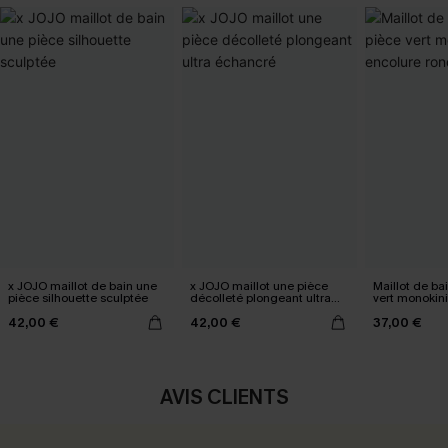
x JOJO maillot de bain une
x JOJO maillot une pièce
Maillot de ba
pièce silhouette sculptée
décolleté plongeant ultra
vert monokini
échancré
ronde
42,00 €
42,00 €
37,00 €
AVIS CLIENTS