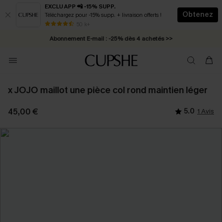
EXCLU APP 📲 -15% SUPP.
Obtenez
Téléchargez pour -15% supp. + livraison offerts !
* Livraison éclair 2-3 jours ouvrés >>
50 k+
Abonnement E-mail : -25% dès 4 achetés >>
x JOJO maillot une pièce col rond maintien léger
45,00 €
5.0
1 Avis