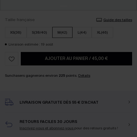
Taille française
Guide des tailles
XS(36)
S(38/40)
M(42)
L(44)
XL(46)
Livraison estimée : 19 août
AJOUTER AU PANIER
/
45,00 €
Sunchasers gagnerons environ
225
points.
Détails
LIVRAISON GRATUITE DÈS 55 € D'ACHAT
RETOURS FACILES 30 JOURS
Inscrivez-vous et abonnez-vous
pour des retours gratuits !