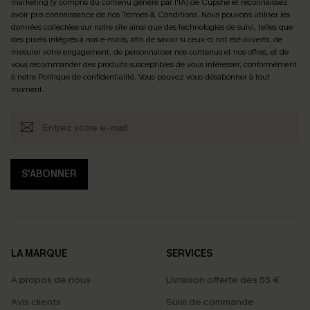
marketing (y compris du contenu généré par l'IA) de Cupshe et reconnaissez
avoir pris connaissance de nos
Termes & Conditions
. Nous pouvons utiliser les
données collectées sur notre site ainsi que des technologies de suivi, telles que
des pixels intégrés à nos e-mails, afin de savoir si ceux-ci ont été ouverts, de
mesurer votre engagement, de personnaliser nos contenus et nos offres, et de
vous recommander des produits susceptibles de vous intéresser, conformément
à notre
Politique de confidentialité
. Vous pouvez vous désabonner à tout
moment.
S'ABONNER
LA MARQUE
SERVICES
À propos de nous
Livraison offerte dès 55 €
Avis clients
Suivi de commande