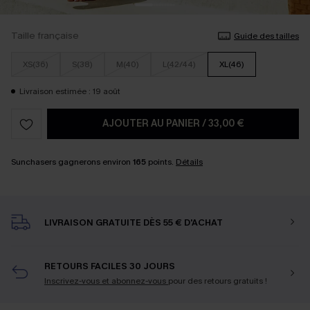
Taille française
Guide des tailles
XS(36)
S(38)
M(40)
L(42/44)
XL(46)
Livraison estimée : 19 août
AJOUTER AU PANIER
/
33,00 €
Sunchasers gagnerons environ
165
points.
Détails
LIVRAISON GRATUITE DÈS 55 € D'ACHAT
RETOURS FACILES 30 JOURS
Inscrivez-vous et abonnez-vous
pour des retours gratuits !