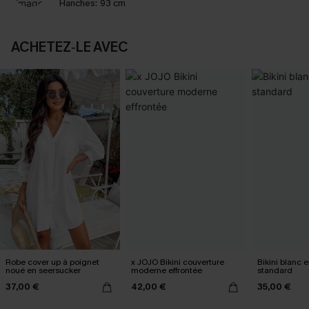
Hanches:
93 cm
ACHETEZ‑LE AVEC
Robe cover up à poignet
x JOJO Bikini couverture
Bikini blanc e
noué en seersucker
moderne effrontée
standard
37,00 €
42,00 €
35,00 €