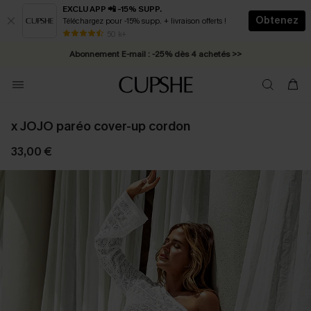
EXCLU APP 📲 -15% SUPP.
Obtenez
Téléchargez pour -15% supp. + livraison offerts !
* Livraison éclair 2-3 jours ouvrés >>
50 k+
Abonnement E-mail : -25% dès 4 achetés >>
x JOJO paréo cover-up cordon
33,00 €