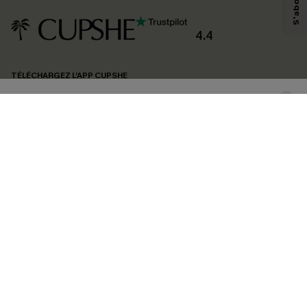
personnaliser nos contenus et nos offres, et de vous recommander des
produits susceptibles de vous intéresser, conformément à notre
Politique de
confidentialité
. Vous pouvez vous désabonner à tout moment.
4.4
S'ABONNER
TÉLÉCHARGEZ L’APP CUPSHE
SUIVEZ-NOUS
©2026 CUPSHE FRANCE
Voir nôtre
déclaration d'accessibilité
et notre
politique de confidentialité.
Gestion des cookies