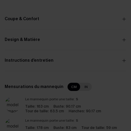
Coupe & Confort
Design & Matière
Instructions d’entretien
Mensurations du mannequin
CM
IN
Le mannequin porte une taille:
S
Taille:
163 cm
Buste:
90.17 cm
Tour de taille:
63.5 cm
Hanches:
90.17 cm
Le mannequin porte une taille:
S
Taille:
178 cm
Buste:
83 cm
Tour de taille:
59 cm