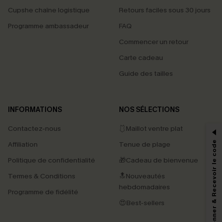
Cupshe chaîne logistique
Retours faciles sous 30 jours
Programme ambassadeur
FAQ
Commencer un retour
Carte cadeau
Guide des tailles
PROFITEZ DE -15%
INFORMATIONS
NOS SÉLECTIONS
-15% dès 2 Achetés par E-mail
Contactez-nous
🩱Maillot ventre plat
*Un code par commande, valable une seule fois.
S'abonner & Recevoir le code
Affiliation
Tenue de plage
Politique de confidentialité
🎁Cadeau de bienvenue
Termes & Conditions
🔝Nouveautés
En soumettant votre adresse e-mail, vous acceptez de recevoir des e-mails
hebdomadaires
marketing (y compris du contenu généré par l'IA) de Cupshe et
Programme de fidélité
reconnaissez avoir pris connaissance de nos
Termes & Conditions
. Nous
😍Best-sellers
pouvons utiliser les données collectées sur notre site ainsi que des
technologies de suivi, telles que des pixels intégrés à nos e-mails, afin de
savoir si ceux-ci ont été ouverts, de mesurer votre engagement, de