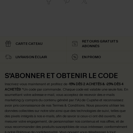
RETOURS GRATUITS
CARTE CATEAU
ABONNÉS
LIVRAISON ÉCLAIR
EN PROMO
S'ABONNER ET OBTENIR LE CODE
Inscrivez-vous maintenant et profitez de
-15% DÈS 2 ACHETÉS & -25% DÈS 4
ACHETÉS
! *Un code par commande. Chaque code est valable une seule fois.
En
soumettant votre adresse e-mail, vous acceptez de recevoir des e-mails
marketing (y compris du contenu généré par l'IA) de Cupshe et reconnaissez
avoir pris connaissance de nos
Termes & Conditions
. Nous pouvons utiliser les
données collectées sur notre site ainsi que des technologies de suivi, telles que
des pixels intégrés à nos e-mails, afin de savoir si ceux-ci ont été ouverts, de
mesurer votre engagement, de personnaliser nos contenus et nos offres, et de
vous recommander des produits susceptibles de vous intéresser, conformément
à notre
Politique de confidentialité
. Vous pouvez vous désabonner à tout