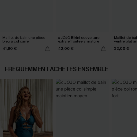
Maillot de bain une pièce
x JOJO Bikini couverture
Maillot de ba
bleu à col carré
extra effrontée armature
ventre plat a
ruché
41,90 €
42,00 €
32,00 €
FRÉQUEMMENT ACHETÉS ENSEMBLE