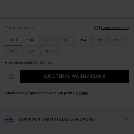
Taille française
Guide des tailles
90B
90C
90D
90E
95A
95B
95C
95D
100B
100C
Livraison estimée : 20 août
AJOUTER AU PANIER
/
42,00 €
Sunchasers gagnerons environ
210
points.
Détails
LIVRAISON GRATUITE DÈS 55 € D'ACHAT