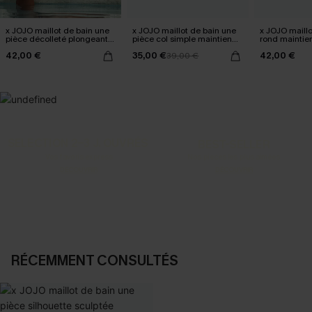
x JOJO maillot de bain une
x JOJO maillot de bain une
x JOJO maillo
pièce décolleté plongeant
pièce col simple maintien
rond maintien
échancrée
moyen
42,00 €
35,00 €
42,00 €
39,00 €
SELECTION 2-3 J. OUVRÉS
BEST-SELLER
Vos favoris express
Nos pièces les plus aimées
DÉCOUVRIR
DÉCOUVRIR
RÉCEMMENT CONSULTÉS