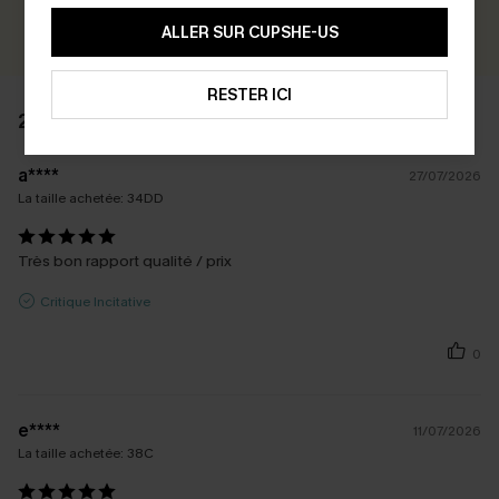
ÉCRIRE UN AVIS
ALLER SUR CUPSHE-US
RESTER ICI
2 AVIS
a****
27/07/2026
La taille achetée:
34DD
Très bon rapport qualité / prix
Critique Incitative
0
e****
11/07/2026
La taille achetée:
38C