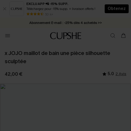
EXCLU APP 📲 -15% SUPP.
Obtenez
Téléchargez pour -15% supp. + livraison offerts !
* Livraison éclair 2-3 jours ouvrés >>
50 k+
Abonnement E-mail : -25% dès 4 achetés >>
x JOJO maillot de bain une pièce silhouette
sculptée
42,00 €
5.0
2 Avis