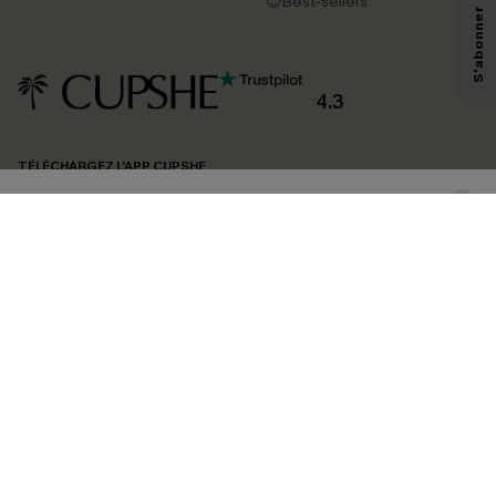
😍Best-sellers
technologies de suivi, telles que des pixels intégrés à nos e-mails, afin de
savoir si ceux-ci ont été ouverts, de mesurer votre engagement, de
personnaliser nos contenus et nos offres, et de vous recommander des
produits susceptibles de vous intéresser, conformément à notre
Politique de
confidentialité
. Vous pouvez vous désabonner à tout moment.
4.3
S'ABONNER
TÉLÉCHARGEZ L’APP CUPSHE
SUIVEZ-NOUS
©2026 CUPSHE FRANCE
Voir nôtre
déclaration d'accessibilité
et notre
politique de confidentialité.
Gestion des cookies