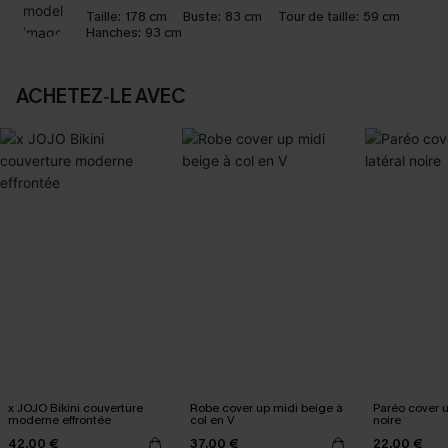
Taille:
178 cm
Buste:
83 cm
Tour de taille:
59 cm
Hanches:
93 cm
ACHETEZ‑LE AVEC
x JOJO Bikini couverture
Robe cover up midi beige à
Paréo cover 
moderne effrontée
col en V
noire
42,00 €
37,00 €
22,00 €