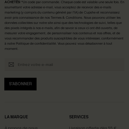
ACHETÉS
! *Un code par commande. Chaque code est valable une seule fois.
En
soumettant votre adresse e-mail, vous acceptez de recevoir des e-mails
marketing (y compris du contenu généré par l'IA) de Cupshe et reconnaissez
avoir pris connaissance de nos
Termes & Conditions
. Nous pouvons utiliser les
données collectées sur notre site ainsi que des technologies de suivi, telles que
des pixels intégrés à nos e-mails, afin de savoir si ceux-ci ont été ouverts, de
mesurer votre engagement, de personnaliser nos contenus et nos offres, et de
vous recommander des produits susceptibles de vous intéresser, conformément
à notre
Politique de confidentialité
. Vous pouvez vous désabonner à tout
moment.
S'ABONNER
LA MARQUE
SERVICES
À propos de nous
Livraison offerte dès 55 €