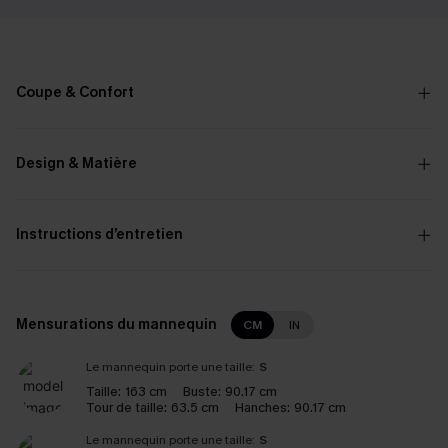
Coupe & Confort
Design & Matière
Instructions d’entretien
Mensurations du mannequin
CM
IN
Le mannequin porte une taille:
S
Taille:
163 cm
Buste:
90.17 cm
Tour de taille:
63.5 cm
Hanches:
90.17 cm
Le mannequin porte une taille:
S