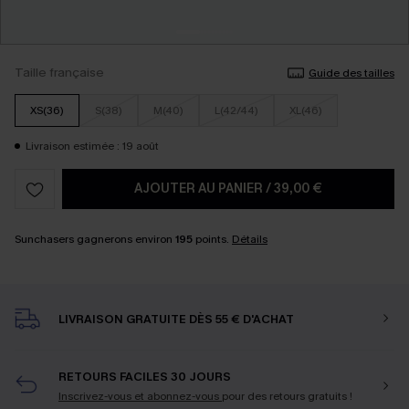
Taille française
Guide des tailles
XS(36)
S(38)
M(40)
L(42/44)
XL(46)
Livraison estimée : 19 août
AJOUTER AU PANIER
/
39,00 €
Sunchasers gagnerons environ
195
points.
Détails
LIVRAISON GRATUITE DÈS 55 € D'ACHAT
RETOURS FACILES 30 JOURS
Inscrivez-vous et abonnez-vous
pour des retours gratuits !