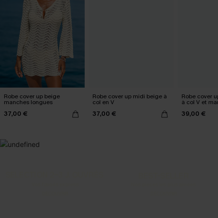
Robe cover up beige
Robe cover up midi beige à
Robe cover u
manches longues
col en V
à col V et m
37,00 €
37,00 €
39,00 €
SELECTION 2-3 J. OUVRÉS
BEST-SELLER
Vos favoris express
Nos pièces les plus aimées
DÉCOUVRIR
DÉCOUVRIR