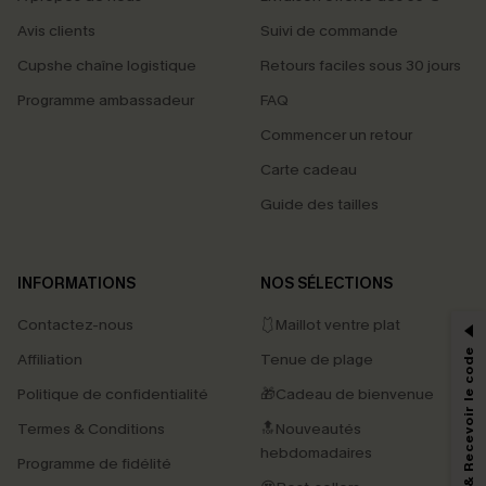
Avis clients
Suivi de commande
Cupshe chaîne logistique
Retours faciles sous 30 jours
Programme ambassadeur
FAQ
Commencer un retour
Carte cadeau
Guide des tailles
PROFITEZ DE -15%
INFORMATIONS
NOS SÉLECTIONS
-15% dès 2 Achetés par E-mail
Contactez-nous
🩱Maillot ventre plat
*Un code par commande, valable une seule fois.
S'abonner & Recevoir le code
Affiliation
Tenue de plage
Politique de confidentialité
🎁Cadeau de bienvenue
Termes & Conditions
🔝Nouveautés
En soumettant votre adresse e-mail, vous acceptez de recevoir des e-mails
marketing (y compris du contenu généré par l'IA) de Cupshe et
hebdomadaires
Programme de fidélité
reconnaissez avoir pris connaissance de nos
Termes & Conditions
. Nous
pouvons utiliser les données collectées sur notre site ainsi que des