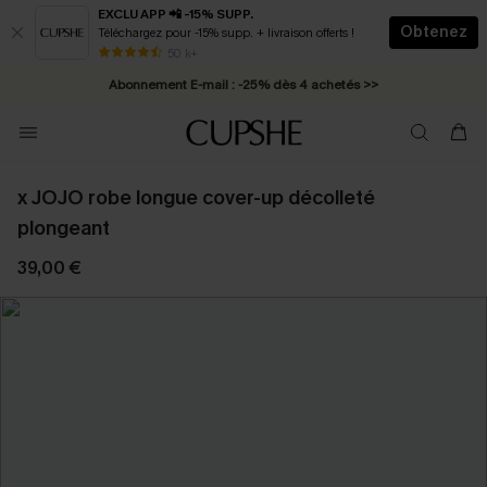
EXCLU APP 📲 -15% SUPP.
Obtenez
Téléchargez pour -15% supp. + livraison offerts !
* Livraison éclair 2-3 jours ouvrés >>
50 k+
Abonnement E-mail : -25% dès 4 achetés >>
x JOJO robe longue cover-up décolleté
plongeant
39,00 €