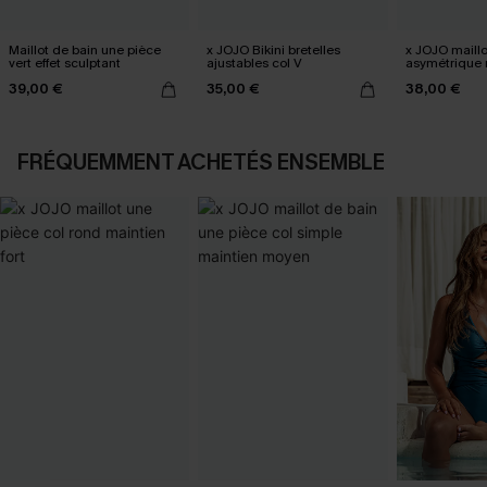
Maillot de bain une pièce
x JOJO Bikini bretelles
x JOJO maillo
vert effet sculptant
ajustables col V
asymétrique 
moyen
39,00 €
35,00 €
38,00 €
FRÉQUEMMENT ACHETÉS ENSEMBLE