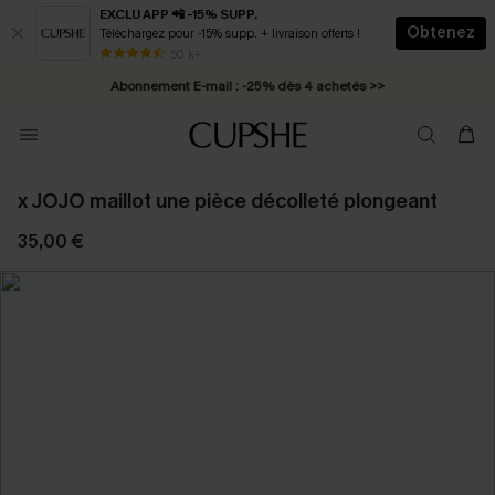
EXCLU APP 📲 -15% SUPP.
Obtenez
Téléchargez pour -15% supp. + livraison offerts !
* Livraison éclair 2-3 jours ouvrés >>
50 k+
Abonnement E-mail : -25% dès 4 achetés >>
x JOJO maillot une pièce décolleté plongeant
35,00 €