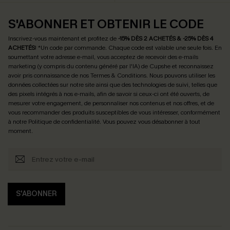
S'ABONNER ET OBTENIR LE CODE
Inscrivez-vous maintenant et profitez de
-15% DÈS 2 ACHETÉS & -25% DÈS 4
ACHETÉS
! *Un code par commande. Chaque code est valable une seule fois.
En
soumettant votre adresse e-mail, vous acceptez de recevoir des e-mails
marketing (y compris du contenu généré par l'IA) de Cupshe et reconnaissez
avoir pris connaissance de nos
Termes & Conditions
. Nous pouvons utiliser les
données collectées sur notre site ainsi que des technologies de suivi, telles que
des pixels intégrés à nos e-mails, afin de savoir si ceux-ci ont été ouverts, de
mesurer votre engagement, de personnaliser nos contenus et nos offres, et de
vous recommander des produits susceptibles de vous intéresser, conformément
à notre
Politique de confidentialité
. Vous pouvez vous désabonner à tout
moment.
S'ABONNER