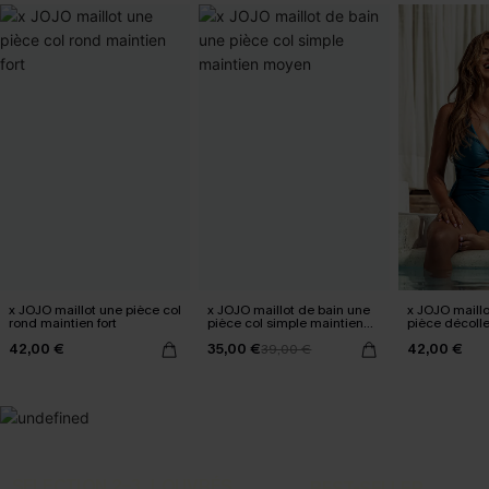
x JOJO maillot une pièce col
x JOJO maillot de bain une
x JOJO maillo
rond maintien fort
pièce col simple maintien
pièce décoll
moyen
échancrée
42,00 €
35,00 €
42,00 €
39,00 €
SELECTION 2-3 J. OUVRÉS
BEST-SELLER