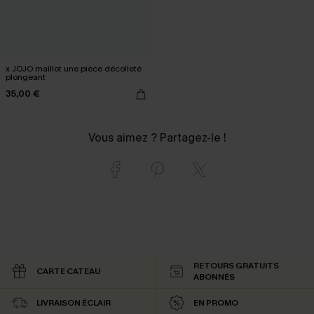
x JOJO maillot une pièce décolleté
plongeant
35,00 €
Vous aimez ? Partagez-le !
RETOURS GRATUITS
CARTE CATEAU
ABONNÉS
LIVRAISON ÉCLAIR
EN PROMO