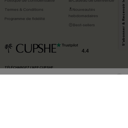
S'abonner & Recevoir le code
Politique de confidentialité
🎁Cadeau de bienvenue
Termes & Conditions
🔝Nouveautés
En soumettant votre adresse e-mail, vous acceptez de recevoir des e-mails
marketing (y compris du contenu généré par l'IA) de Cupshe et
hebdomadaires
Programme de fidélité
reconnaissez avoir pris connaissance de nos
Termes & Conditions
. Nous
pouvons utiliser les données collectées sur notre site ainsi que des
😍Best-sellers
technologies de suivi, telles que des pixels intégrés à nos e-mails, afin de
savoir si ceux-ci ont été ouverts, de mesurer votre engagement, de
personnaliser nos contenus et nos offres, et de vous recommander des
produits susceptibles de vous intéresser, conformément à notre
Politique de
confidentialité
. Vous pouvez vous désabonner à tout moment.
4.4
S'ABONNER
TÉLÉCHARGEZ L’APP CUPSHE
SUIVEZ-NOUS