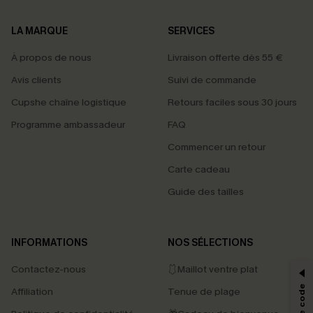
LA MARQUE
SERVICES
À propos de nous
Livraison offerte dès 55 €
Avis clients
Suivi de commande
Cupshe chaîne logistique
Retours faciles sous 30 jours
Programme ambassadeur
FAQ
Commencer un retour
Carte cadeau
Guide des tailles
PROFITEZ DE -15%
INFORMATIONS
NOS SÉLECTIONS
-15% dès 2 Achetés par E-mail
Contactez-nous
🩱Maillot ventre plat
*Un code par commande, valable une seule fois.
Affiliation
Tenue de plage