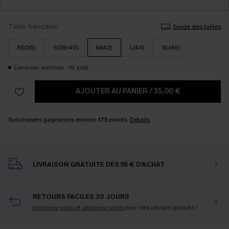
Taille française
Guide des tailles
XS(36)
S(38/40)
M(42)
L(44)
XL(46)
Livraison estimée : 19 août
AJOUTER AU PANIER
/
35,00 €
Sunchasers gagnerons environ
175
points.
Détails
LIVRAISON GRATUITE DÈS 55 € D'ACHAT
RETOURS FACILES 30 JOURS
Inscrivez-vous et abonnez-vous
pour des retours gratuits !