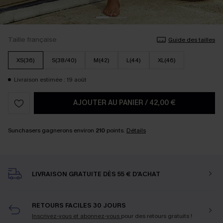
Taille française
Guide des tailles
XS(36)
S(38/40)
M(42)
L(44)
XL(46)
Livraison estimée : 19 août
AJOUTER AU PANIER
/
42,00 €
Sunchasers gagnerons environ
210
points.
Détails
LIVRAISON GRATUITE DÈS 55 € D'ACHAT
RETOURS FACILES 30 JOURS
Inscrivez-vous et abonnez-vous
pour des retours gratuits !