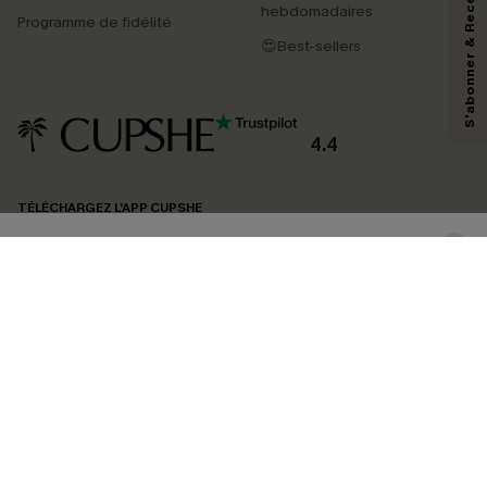
S'abonner & Recevoir le code
hebdomadaires
marketing (y compris du contenu généré par l'IA) de Cupshe et
Programme de fidélité
reconnaissez avoir pris connaissance de nos
Termes & Conditions
. Nous
😍Best-sellers
pouvons utiliser les données collectées sur notre site ainsi que des
technologies de suivi, telles que des pixels intégrés à nos e-mails, afin de
savoir si ceux-ci ont été ouverts, de mesurer votre engagement, de
personnaliser nos contenus et nos offres, et de vous recommander des
produits susceptibles de vous intéresser, conformément à notre
Politique de
confidentialité
. Vous pouvez vous désabonner à tout moment.
4.4
S'ABONNER
TÉLÉCHARGEZ L’APP CUPSHE
SUIVEZ-NOUS
©2026 CUPSHE FRANCE