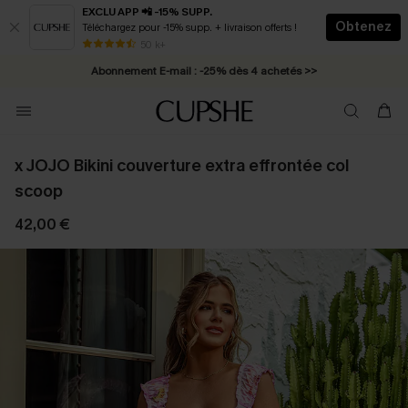
EXCLU APP 📲 -15% SUPP.
Obtenez
Téléchargez pour -15% supp. + livraison offerts !
* Livraison éclair 2-3 jours ouvrés >>
50 k+
Abonnement E-mail : -25% dès 4 achetés >>
x JOJO Bikini couverture extra effrontée col
scoop
42,00 €