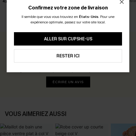
42,00 €
42,00 €
35,00 €
39,
Confirmez votre zone de livraison
Il semble que vous vous trouviez en
États-Unis
.
Pour une
expérience optimale, passez sur votre site local.
AVIS CLIENTS
ALLER SUR CUPSHE-US
0.0
RESTER ICI
Soyez le Premier à Donner Votre Avis
Gagnez 30+ points pour chaque avis que vous laissez !
ÉCRIRE UN AVIS
VOUS AIMERIEZ AUSSI