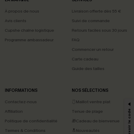
À propos de nous
Livraison offerte dès 55 €
Avis clients
Suivi de commande
Cupshe chaîne logistique
Retours faciles sous 30 jours
Programme ambassadeur
FAQ
Commencer un retour
Carte cadeau
Guide des tailles
PROFITEZ DE -15%
INFORMATIONS
NOS SÉLECTIONS
-15% dès 2 Achetés par E-mail
Contactez-nous
🩱Maillot ventre plat
*Un code par commande, valable une seule fois.
Affiliation
Tenue de plage
Politique de confidentialité
🎁Cadeau de bienvenue
Termes & Conditions
🔝Nouveautés
En soumettant votre adresse e-mail, vous acceptez de recevoir des e-mails