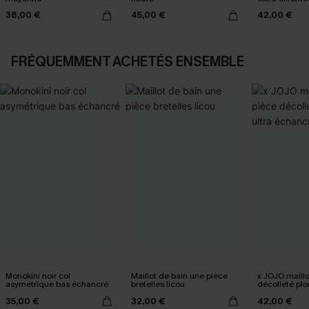
38,00 €
45,00 €
42,00 €
FRÉQUEMMENT ACHETÉS ENSEMBLE
Monokini noir col
Maillot de bain une pièce
x JOJO maillo
asymétrique bas échancré
bretelles licou
décolleté plo
échancré
35,00 €
32,00 €
42,00 €