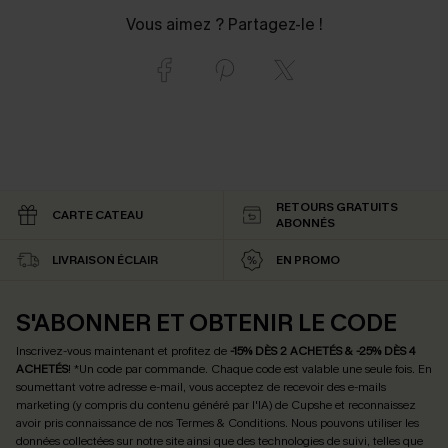
Vous aimez ? Partagez-le !
RETOURS GRATUITS
CARTE CATEAU
ABONNÉS
LIVRAISON ÉCLAIR
EN PROMO
S'ABONNER ET OBTENIR LE CODE
Inscrivez-vous maintenant et profitez de
-15% DÈS 2 ACHETÉS & -25% DÈS 4
ACHETÉS
! *Un code par commande. Chaque code est valable une seule fois.
En
soumettant votre adresse e-mail, vous acceptez de recevoir des e-mails
marketing (y compris du contenu généré par l'IA) de Cupshe et reconnaissez
avoir pris connaissance de nos
Termes & Conditions
. Nous pouvons utiliser les
données collectées sur notre site ainsi que des technologies de suivi, telles que