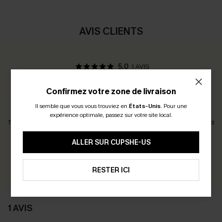
AVIS CLIENTS
5.0
1 AVIS
Confirmez votre zone de livraison
Avis des Clients:
Taille Juste
Il semble que vous vous trouviez en
États-Unis
.
Pour une
expérience optimale, passez sur votre site local.
Taille Petit
Taille Juste
Taille Grand
ALLER SUR CUPSHE-US
Gagnez 30+ points pour chaque avis que vous laissez !
ÉCRIRE UN AVIS
RESTER ICI
1 AVIS