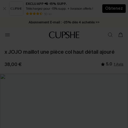
EXCLU APP 📲 -15% SUPP.
Obtenez
Téléchargez pour -15% supp. + livraison offerts !
* Livraison éclair 2-3 jours ouvrés >>
50 k+
Abonnement E-mail : -25% dès 4 achetés >>
x JOJO maillot une pièce col haut détail ajouré
38,00 €
5.0
1 Avis