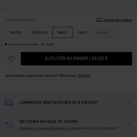
Taille française
Guide des tailles
XS(36)
S(38/40)
M(42)
L(44)
XL(46)
Livraison estimée : 19 août
AJOUTER AU PANIER
/
38,00 €
Sunchasers gagnerons environ
190
points.
Détails
LIVRAISON GRATUITE DÈS 55 € D'ACHAT
RETOURS FACILES 30 JOURS
Inscrivez-vous et abonnez-vous
pour des retours gratuits !