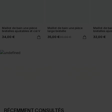
Maillot de bain une pièce
Maillot de bain une pièce
Maillot de ba
bretelles ajustables et col V
large bretelle
bretelles aju
souples
34,00 €
35,00 €
32,00 €
39,00 €
SELECTION 2-3 J. OUVRÉS
BEST-SELLER
Vos favoris express
Nos pièces les plus aimées
DÉCOUVRIR
DÉCOUVRIR
RÉCEMMENT CONSULTÉS