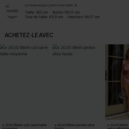
Le mannequin porte une taille:
S
Taille:
163 cm
Buste:
90.17 cm
Tour de taille:
63.5 cm
Hanches:
90.17 cm
ACHETEZ‑LE AVEC
x JOJO Bikini col carré taille
x JOJO Bikini jambe ultra
x JOJO Bikini
moyenne
haute
extra effront