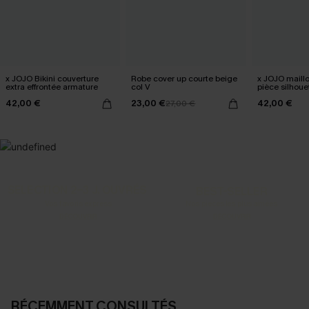
x JOJO Bikini couverture
Robe cover up courte beige
x JOJO maillo
extra effrontée armature
col V
pièce silhoue
42,00 €
23,00 €
42,00 €
27,00 €
SELECTION 2-3 J. OUVRÉS
BEST-SELLER
Vos favoris express
Nos pièces les plus aimées
DÉCOUVRIR
DÉCOUVRIR
RÉCEMMENT CONSULTÉS