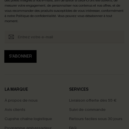
des pixels intégrés à nos e-mails, afin de savoir si ceux-ci ont été ouverts, de
mesurer votre engagement, de personnaliser nos contenus et nos offres, et de
vous recommander des produits susceptibles de vous intéresser, conformément
à notre
Politique de confidentialité
. Vous pouvez vous désabonner à tout
moment.
S'ABONNER
LA MARQUE
SERVICES
À propos de nous
Livraison offerte dès 55 €
Avis clients
Suivi de commande
Cupshe chaîne logistique
Retours faciles sous 30 jours
Programme ambassadeur
FAQ