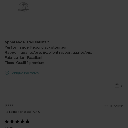
Apparence:
Très satisfait
Performance:
Répond aux attentes
Rapport qualité/prix:
Excellent rapport qualité/prix
Fabrication:
Excellent
Tissu:
Qualité premium
Critique Incitative
0
l****
22/07/2026
La taille achetée:
S / S
Top!