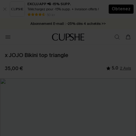
EXCLU APP 📲 -15% SUPP.
Obtenez
Téléchargez pour -15% supp. + livraison offerts !
* Livraison éclair 2-3 jours ouvrés >>
50 k+
Abonnement E-mail : -25% dès 4 achetés >>
x JOJO Bikini top triangle
35,00 €
5.0
2 Avis