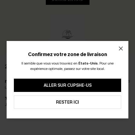
Confirmez votre zone de livraison
Il semble que vous vous trouviez en
États-Unis
.
Pour une
2 AVIS
expérience optimale, passez sur votre site local.
m****
06/06/2026
ALLER SUR CUPSHE-US
La taille achetée:
S / S
RESTER ICI
Joli et sexy.