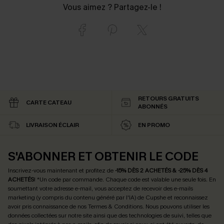
Vous aimez ? Partagez-le !
RETOURS GRATUITS
CARTE CATEAU
ABONNÉS
LIVRAISON ÉCLAIR
EN PROMO
S'ABONNER ET OBTENIR LE CODE
Inscrivez-vous maintenant et profitez de
-15% DÈS 2 ACHETÉS & -25% DÈS 4
ACHETÉS
! *Un code par commande. Chaque code est valable une seule fois.
En
soumettant votre adresse e-mail, vous acceptez de recevoir des e-mails
marketing (y compris du contenu généré par l'IA) de Cupshe et reconnaissez
avoir pris connaissance de nos
Termes & Conditions
. Nous pouvons utiliser les
données collectées sur notre site ainsi que des technologies de suivi, telles que