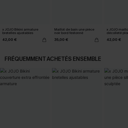
x JOJO Bikini armature
Maillot de bain une pièce
x JOJO maillo
bretelles ajustables
noir bord festonné
décolleté pl
moderne
42,00 €
35,00 €
42,00 €
FRÉQUEMMENT ACHETÉS ENSEMBLE