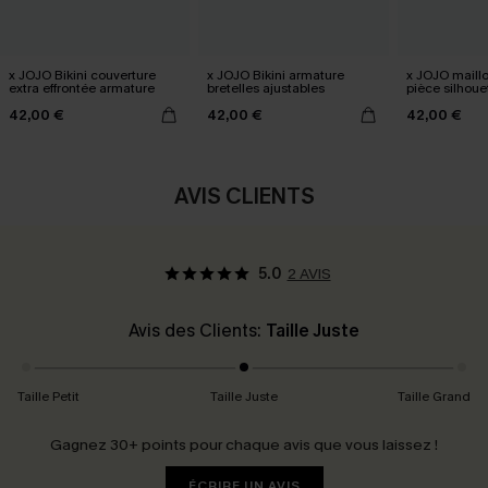
x JOJO Bikini couverture
x JOJO Bikini armature
x JOJO maillo
extra effrontée armature
bretelles ajustables
pièce silhoue
42,00 €
42,00 €
42,00 €
AVIS CLIENTS
5.0
2 AVIS
Avis des Clients:
Taille Juste
Taille Petit
Taille Juste
Taille Grand
Gagnez 30+ points pour chaque avis que vous laissez !
ÉCRIRE UN AVIS