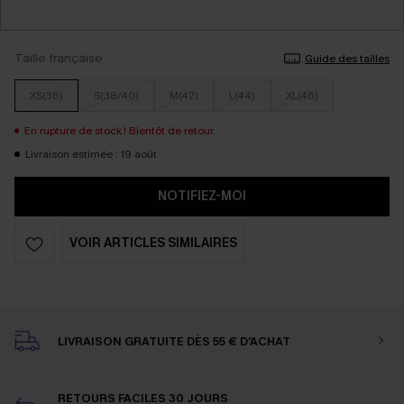
Taille française
Guide des tailles
XS(36)
S(38/40)
M(42)
L(44)
XL(46)
En rupture de stock ! Bientôt de retour.
Livraison estimée : 19 août
NOTIFIEZ-MOI
VOIR ARTICLES SIMILAIRES
LIVRAISON GRATUITE DÈS 55 € D'ACHAT
RETOURS FACILES 30 JOURS