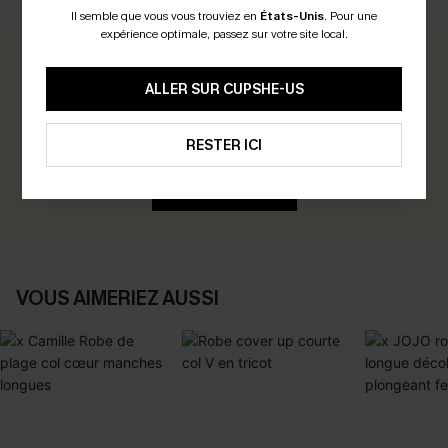
AVIS CLIENTS
Il semble que vous vous trouviez en
États-Unis
.
Pour une
expérience optimale, passez sur votre site local.
0.0
ALLER SUR CUPSHE-US
Soyez le Premier à Donner Votre Avis
RESTER ICI
Gagnez 30+ points pour chaque avis que vous laissez !
ÉCRIRE UN AVIS
VOUS AIMERIEZ AUSSI