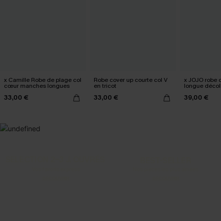
x Camille Robe de plage col
Robe cover up courte col V
x JOJO robe 
cœur manches longues
en tricot
longue décol
fente
33,00 €
33,00 €
39,00 €
SELECTION 2-3 J. OUVRÉS
BEST-SELLER
Vos favoris express
Nos pièces les plus aimées
DÉCOUVRIR
DÉCOUVRIR