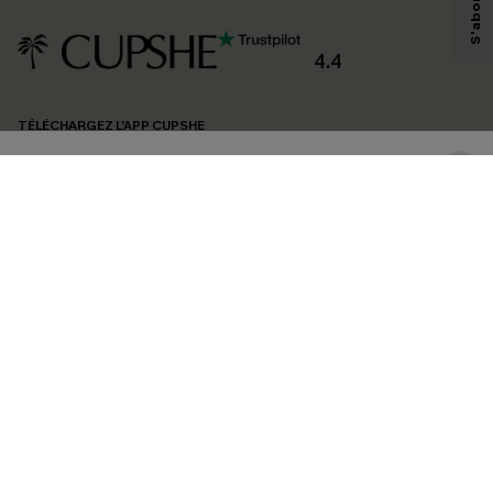
personnaliser nos contenus et nos offres, et de vous recommander des
produits susceptibles de vous intéresser, conformément à notre
Politique de
confidentialité
. Vous pouvez vous désabonner à tout moment.
4.4
S'ABONNER
TÉLÉCHARGEZ L’APP CUPSHE
SUIVEZ-NOUS
©2026 CUPSHE FRANCE
Voir nôtre
déclaration d'accessibilité
et notre
politique de confidentialité.
Gestion des cookies