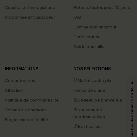
Cupshe chaîne logistique
Retours faciles sous 30 jours
Programme ambassadeur
FAQ
Commencer un retour
Carte cadeau
Guide des tailles
PROFITEZ DE -15%
INFORMATIONS
NOS SÉLECTIONS
-15% dès 2 Achetés par E-mail
Contactez-nous
🩱Maillot ventre plat
*Un code par commande, valable une seule fois.
S'abonner & Recevoir le code
Affiliation
Tenue de plage
Politique de confidentialité
🎁Cadeau de bienvenue
Termes & Conditions
🔝Nouveautés
En soumettant votre adresse e-mail, vous acceptez de recevoir des e-mails
hebdomadaires
marketing (y compris du contenu généré par l'IA) de Cupshe et
Programme de fidélité
reconnaissez avoir pris connaissance de nos
Termes & Conditions
. Nous
😍Best-sellers
pouvons utiliser les données collectées sur notre site ainsi que des
technologies de suivi, telles que des pixels intégrés à nos e-mails, afin de
savoir si ceux-ci ont été ouverts, de mesurer votre engagement, de