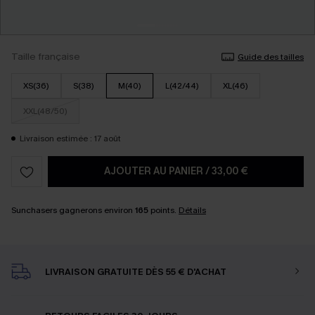
Taille française
Guide des tailles
XS(36)
S(38)
M(40)
L(42/44)
XL(46)
XXL(48/50)
Livraison estimée : 17 août
AJOUTER AU PANIER
/
33,00 €
Sunchasers gagnerons environ
165
points.
Détails
LIVRAISON GRATUITE DÈS 55 € D'ACHAT