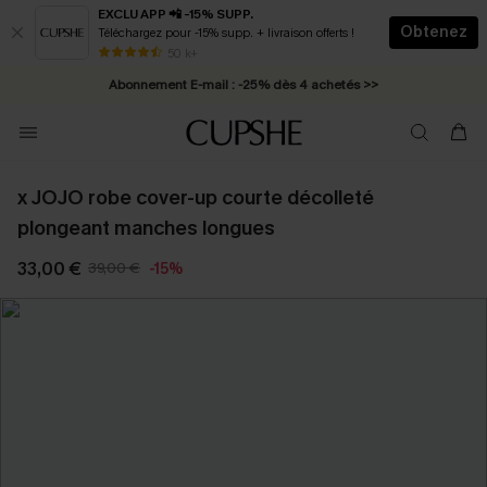
EXCLU APP 📲 -15% SUPP.
Obtenez
Téléchargez pour -15% supp. + livraison offerts !
* Livraison éclair 2-3 jours ouvrés >>
50 k+
Abonnement E-mail : -25% dès 4 achetés >>
x JOJO robe cover-up courte décolleté
plongeant manches longues
33,00 €
39,00 €
-15%