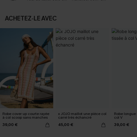
ACHETEZ‑LE AVEC
Robe cover up courte rayée
x JOJO maillot une pièce col
Robe longue n
à col scoop sans manches
carré très échancré
col V
39,00 €
45,00 €
39,00 €