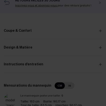
RETOURS FACILES 30 JOURS
Inscrivez-vous et abonnez-vous
pour des retours gratuits !
Coupe & Confort
Design & Matière
Instructions d’entretien
Mensurations du mannequin
CM
IN
Le mannequin porte une taille:
S
Taille:
163 cm
Buste:
90.17 cm
Tour de taille:
63.5 cm
Hanches:
90.17 cm