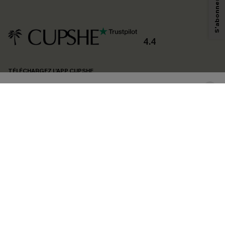
technologies de suivi, telles que des pixels intégrés à nos e-mails, afin de
savoir si ceux-ci ont été ouverts, de mesurer votre engagement, de
personnaliser nos contenus et nos offres, et de vous recommander des
produits susceptibles de vous intéresser, conformément à notre
Politique de
confidentialité
. Vous pouvez vous désabonner à tout moment.
4.4
S'ABONNER
TÉLÉCHARGEZ L’APP CUPSHE
SUIVEZ-NOUS
©2026 CUPSHE FRANCE
Voir nôtre
déclaration d'accessibilité
et notre
politique de confidentialité.
Gestion des cookies