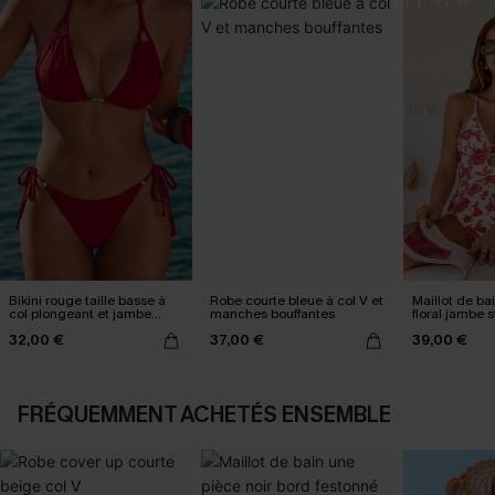
Bikini rouge taille basse à
Robe courte bleue à col V et
Maillot de ba
col plongeant et jambe
manches bouffantes
floral jambe 
haute
plongeant
32,00 €
37,00 €
39,00 €
FRÉQUEMMENT ACHETÉS ENSEMBLE