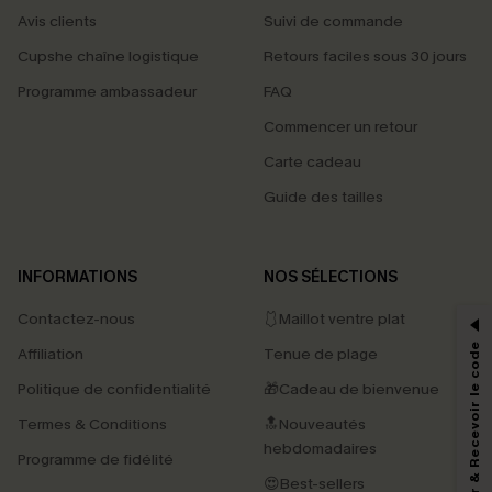
Avis clients
Suivi de commande
Cupshe chaîne logistique
Retours faciles sous 30 jours
Programme ambassadeur
FAQ
Commencer un retour
Carte cadeau
Guide des tailles
PROFITEZ DE -15%
INFORMATIONS
NOS SÉLECTIONS
-15% dès 2 Achetés par E-mail
Contactez-nous
🩱Maillot ventre plat
*Un code par commande, valable une seule fois.
S'abonner & Recevoir le code
Affiliation
Tenue de plage
Politique de confidentialité
🎁Cadeau de bienvenue
Termes & Conditions
🔝Nouveautés
En soumettant votre adresse e-mail, vous acceptez de recevoir des e-mails
marketing (y compris du contenu généré par l'IA) de Cupshe et
hebdomadaires
Programme de fidélité
reconnaissez avoir pris connaissance de nos
Termes & Conditions
. Nous
pouvons utiliser les données collectées sur notre site ainsi que des
😍Best-sellers