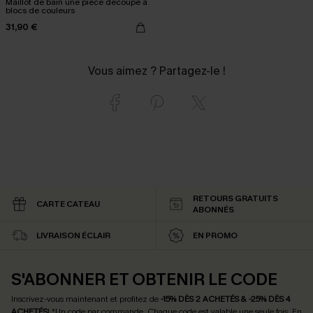
Maillot de bain une pièce découpé à
blocs de couleurs
31,90 €
Vous aimez ? Partagez-le !
RETOURS GRATUITS
CARTE CATEAU
ABONNÉS
LIVRAISON ÉCLAIR
EN PROMO
S'ABONNER ET OBTENIR LE CODE
Inscrivez-vous maintenant et profitez de
-15% DÈS 2 ACHETÉS & -25% DÈS 4
ACHETÉS
! *Un code par commande. Chaque code est valable une seule fois.
En