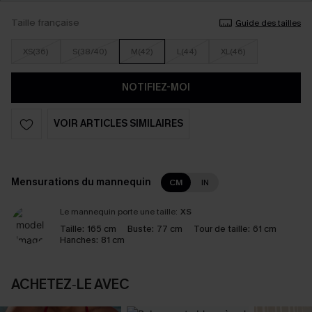
Taille française
Guide des tailles
XS(36)
S(38/40)
M(42)
L(44)
XL(46)
NOTIFIEZ-MOI
VOIR ARTICLES SIMILAIRES
Mensurations du mannequin
CM
IN
Le mannequin porte une taille:
XS
Taille:
165 cm
Buste:
77 cm
Tour de taille:
61 cm
Hanches:
81 cm
ACHETEZ‑LE AVEC