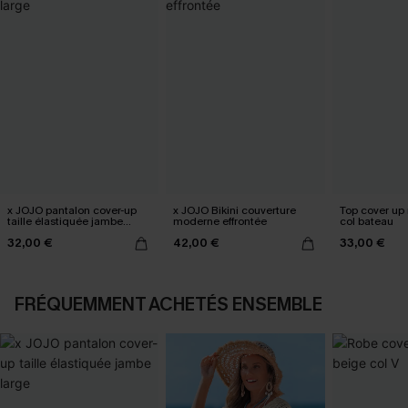
x JOJO pantalon cover-up
x JOJO Bikini couverture
Top cover up 
taille élastiquée jambe
moderne effrontée
col bateau
large
32,00 €
42,00 €
33,00 €
FRÉQUEMMENT ACHETÉS ENSEMBLE