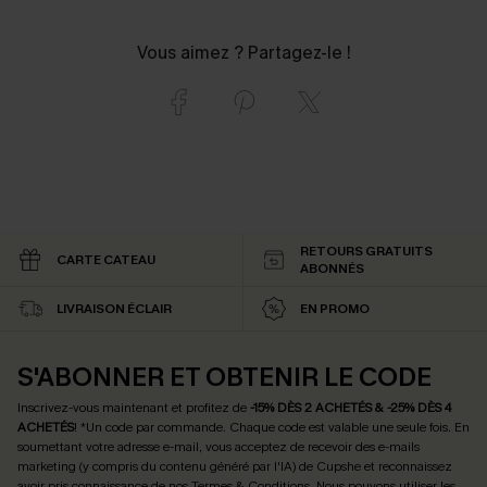
Vous aimez ? Partagez-le !
RETOURS GRATUITS
CARTE CATEAU
ABONNÉS
LIVRAISON ÉCLAIR
EN PROMO
S'ABONNER ET OBTENIR LE CODE
Inscrivez-vous maintenant et profitez de
-15% DÈS 2 ACHETÉS & -25% DÈS 4
ACHETÉS
! *Un code par commande. Chaque code est valable une seule fois.
En
soumettant votre adresse e-mail, vous acceptez de recevoir des e-mails
marketing (y compris du contenu généré par l'IA) de Cupshe et reconnaissez
avoir pris connaissance de nos
Termes & Conditions
. Nous pouvons utiliser les