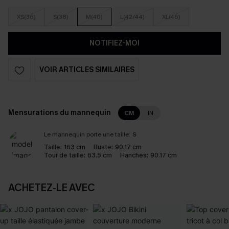
XS(36)
S(38)
M(40)
L(42/44)
XL(46)
NOTIFIEZ-MOI
VOIR ARTICLES SIMILAIRES
Mensurations du mannequin
CM
IN
Le mannequin porte une taille:
S
Taille:
163 cm
Buste:
90.17 cm
Tour de taille:
63.5 cm
Hanches:
90.17 cm
ACHETEZ‑LE AVEC