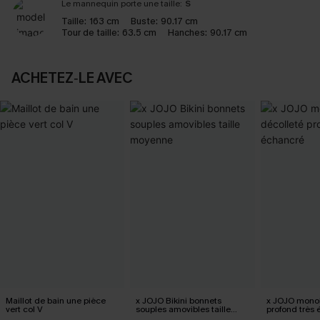
Le mannequin porte une taille:
S
Taille:
163 cm
Buste:
90.17 cm
Tour de taille:
63.5 cm
Hanches:
90.17 cm
ACHETEZ‑LE AVEC
Maillot de bain une pièce
x JOJO Bikini bonnets
x JOJO monok
vert col V
souples amovibles taille
profond très
moyenne