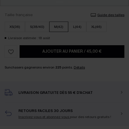
Taille française
Guide des tailles
XS(36)
S(38/40)
M(42)
L(44)
XL(46)
Livraison estimée : 18 août
AJOUTER AU PANIER
/
45,00 €
Sunchasers gagnerons environ
225
points.
Détails
LIVRAISON GRATUITE DÈS 55 € D'ACHAT
RETOURS FACILES 30 JOURS
Inscrivez-vous et abonnez-vous
pour des retours gratuits !