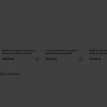
Maillot de bain une pièce
x JOJO maillot une pièce
Maillot de ba
marron à détail chaîne
décolleté plongeant
marron auda
45,00 €
35,00 €
37,00 €
SELECTION 2-3 J. OUVRÉS
BEST-SELLER
Vos favoris express
Nos pièces les plus aimées
DÉCOUVRIR
DÉCOUVRIR