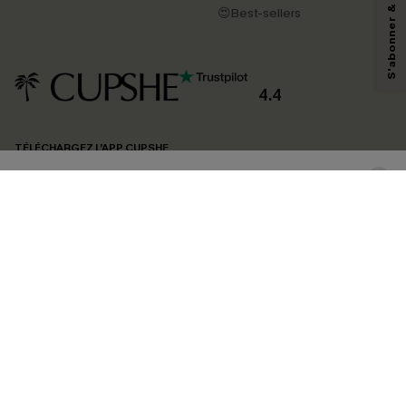
pouvons utiliser les données collectées sur notre site ainsi que des
😍Best-sellers
technologies de suivi, telles que des pixels intégrés à nos e-mails, afin de
savoir si ceux-ci ont été ouverts, de mesurer votre engagement, de
personnaliser nos contenus et nos offres, et de vous recommander des
produits susceptibles de vous intéresser, conformément à notre
Politique de
confidentialité
. Vous pouvez vous désabonner à tout moment.
4.4
S'ABONNER
TÉLÉCHARGEZ L’APP CUPSHE
SUIVEZ-NOUS
©2026 CUPSHE FRANCE
Voir nôtre
déclaration d'accessibilité
et notre
politique de confidentialité.