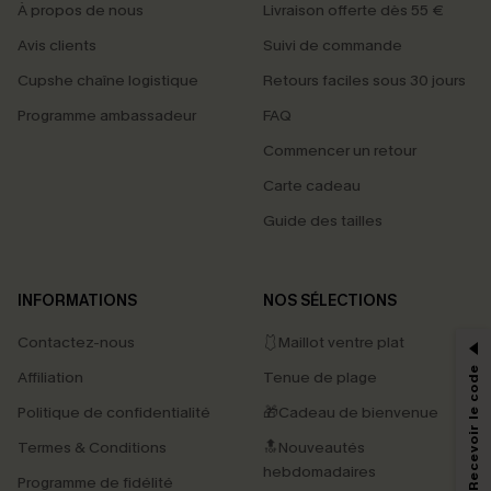
À propos de nous
Livraison offerte dès 55 €
Avis clients
Suivi de commande
Cupshe chaîne logistique
Retours faciles sous 30 jours
Programme ambassadeur
FAQ
Commencer un retour
Carte cadeau
Guide des tailles
PROFITEZ DE -15%
INFORMATIONS
NOS SÉLECTIONS
-15% dès 2 Achetés par E-mail
Contactez-nous
🩱Maillot ventre plat
*Un code par commande, valable une seule fois.
S'abonner & Recevoir le code
Affiliation
Tenue de plage
Politique de confidentialité
🎁Cadeau de bienvenue
Termes & Conditions
🔝Nouveautés
En soumettant votre adresse e-mail, vous acceptez de recevoir des e-mails
marketing (y compris du contenu généré par l'IA) de Cupshe et
hebdomadaires
Programme de fidélité
reconnaissez avoir pris connaissance de nos
Termes & Conditions
. Nous