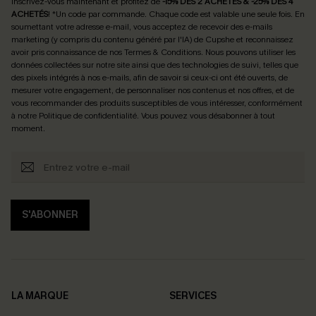
Inscrivez-vous maintenant et profitez de
-15% DÈS 2 ACHETÉS & -25% DÈS 4
ACHETÉS
! *Un code par commande. Chaque code est valable une seule fois.
En
soumettant votre adresse e-mail, vous acceptez de recevoir des e-mails
marketing (y compris du contenu généré par l'IA) de Cupshe et reconnaissez
avoir pris connaissance de nos
Termes & Conditions
. Nous pouvons utiliser les
données collectées sur notre site ainsi que des technologies de suivi, telles que
des pixels intégrés à nos e-mails, afin de savoir si ceux-ci ont été ouverts, de
mesurer votre engagement, de personnaliser nos contenus et nos offres, et de
vous recommander des produits susceptibles de vous intéresser, conformément
à notre
Politique de confidentialité
. Vous pouvez vous désabonner à tout
moment.
S'ABONNER
LA MARQUE
SERVICES