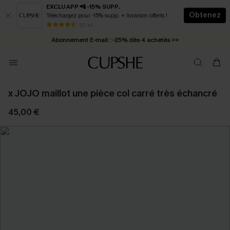
EXCLU APP 📲 -15% SUPP.
Obtenez
Téléchargez pour -15% supp. + livraison offerts !
* Livraison éclair 2-3 jours ouvrés >>
50 k+
Abonnement E-mail : -25% dès 4 achetés >>
x JOJO maillot une pièce col carré très échancré
45,00 €