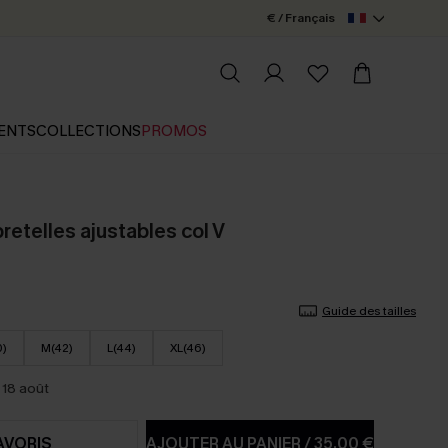
€ / Français
ENTS
COLLECTIONS
PROMOS
bretelles ajustables col V
Guide des tailles
0)
M(42)
L(44)
XL(46)
 18 août
AVORIS
AJOUTER AU PANIER
/
35,00 €