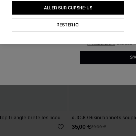
En soumettant votre adresse e-
ALLER SUR CUPSHE-US
mails marketing (y compris du
reconnaissez avoir pris conna
pouvons utiliser les données co
technologies de suivi, telles qu
RESTER ICI
savoir si ceux-ci ont été ouve
personnaliser nos contenus et 
produits susceptibles de vous 
de confidentialité
. Vous pouve
S'
top triangle bretelles licou
x JOJO Bikini bonnets soup
35,00 €
39,00 €