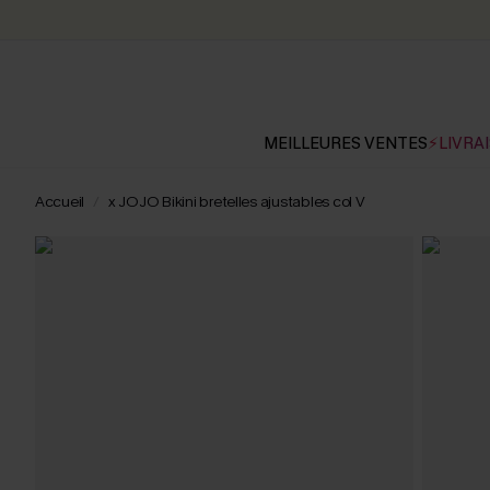
MEILLEURES VENTES
⚡LIVRAI
Accueil
x JOJO Bikini bretelles ajustables col V