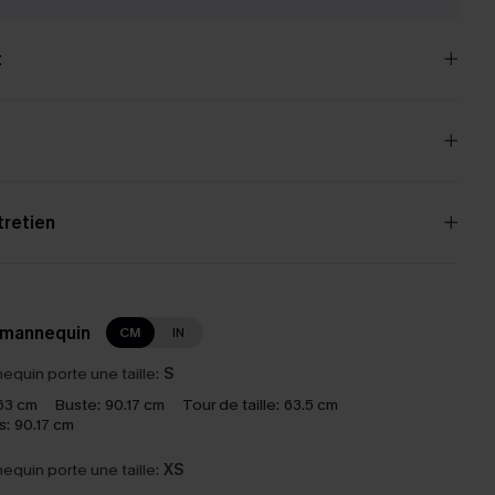
t
tretien
 mannequin
CM
IN
equin porte une taille:
S
63 cm
Buste:
90.17 cm
Tour de taille:
63.5 cm
s:
90.17 cm
equin porte une taille:
XS