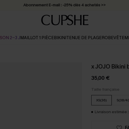
Abonnement E-mail : -25% dès 4 achetés >>
SON 2-3 J
MAILLOT 1 PIÈCE
BIKINI
TENUE DE PLAGE
ROBE
VÊTEM
x JOJO Bikini 
35,00 €
Taille française
XS(36)
S(38/4
Livraison estimée :
F