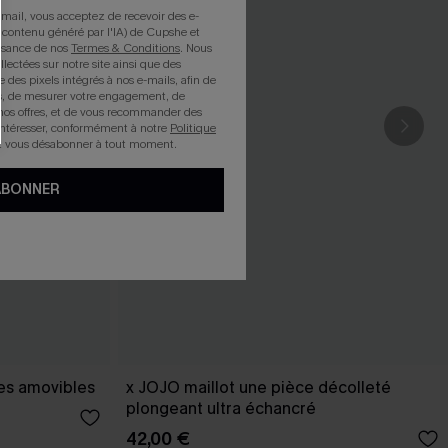
mail, vous acceptez de recevoir des e-
 contenu généré par l'IA) de Cupshe et
issance de nos
Termes & Conditions
. Nous
llectées sur notre site ainsi que des
e des pixels intégrés à nos e-mails, afin de
rts, de mesurer votre engagement, de
nos offres, et de vous recommander des
intéresser, conformément à notre
Politique
z vous désabonner à tout moment.
ABONNER
les amovibles
x JOJO maillot une pièce décolleté
plongeant ultra échancré
42,00 €