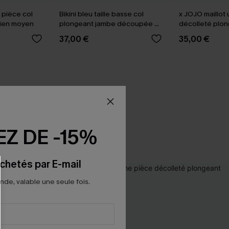
 pièce col
Bikini bleu taille basse col
x JOJO maillot
tien moyen
plongeant jambe découpée au
décolleté plo
milieu
37,00 €
35,00 €
Z DE -15%
chetés par E-mail
e, valable une seule fois.