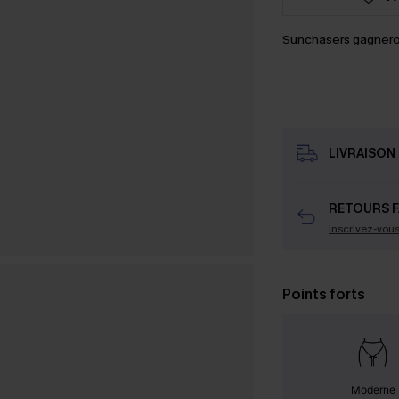
Sunchasers gagnero
LIVRAISON 
RETOURS F
Inscrivez-vou
Points forts
Moderne