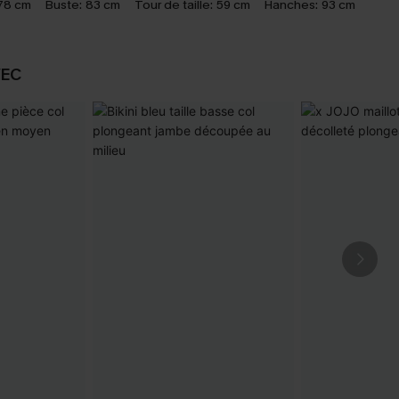
78 cm
Buste:
83 cm
Tour de taille:
59 cm
Hanches:
93 cm
VEC