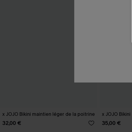
x JOJO Bikini maintien léger de la poitrine
x JOJO Bikini 
32,00 €
35,00 €