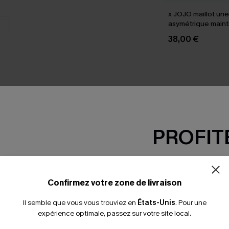
x JOJO maillot une
asymétrique main
38,00 €
PROFITE
SEMBLE
-15% dès 2 A
*Un code par command
Confirmez votre zone de livraison
Il semble que vous vous trouviez en
États-Unis
.
Pour une
expérience optimale, passez sur votre site local.