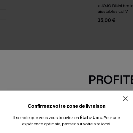
x JOJO Bikini brete
ajustables col V
35,00 €
PROFITE
SEMBLE
-15% dès 2 A
*Un code par command
Confirmez votre zone de livraison
Il semble que vous vous trouviez en
États-Unis
.
Pour une
expérience optimale, passez sur votre site local.