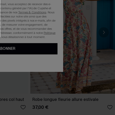
mail, vous acceptez de recevoir des e-
 contenu généré par l'IA) de Cupshe et
issance de nos
Termes & Conditions
. Nous
llectées sur notre site ainsi que des
e des pixels intégrés à nos e-mails, afin de
rts, de mesurer votre engagement, de
nos offres, et de vous recommander des
intéresser, conformément à notre
Politique
z vous désabonner à tout moment.
ABONNER
ores col haut
Robe longue fleurie allure estivale
37,00 €