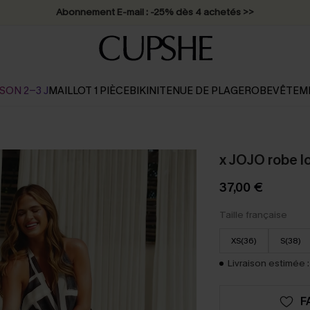
* Livraison éclair 2-3 jours ouvrés >>
SON 2-3 J
MAILLOT 1 PIÈCE
BIKINI
TENUE DE PLAGE
ROBE
VÊTEM
x JOJO robe l
37,00 €
Taille française
XS(36)
S(38)
Livraison estimée :
F