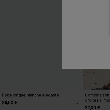
Robe longue blanche élégante
Combinaison 
droites à imp
39,00 €
37,00 €