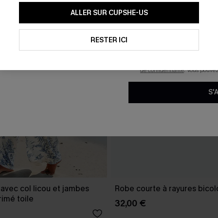
En soumettant votre adresse e-
ALLER SUR CUPSHE-US
mails marketing (y compris du
reconnaissez avoir pris conna
pouvons utiliser les données co
technologies de suivi, telles qu
RESTER ICI
savoir si ceux-ci ont été ouve
personnaliser nos contenus et 
produits susceptibles de vous 
de confidentialité
. Vous pouve
S'
avec col licou et jambes
Robe courte à rayures bicol
rimé toile
32,00 €