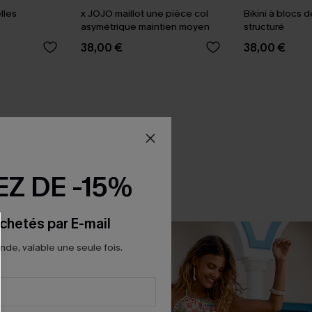
lles
x JOJO maillot une pièce col
Bikini à blocs 
asymétrique maintien moyen
structuré
38,00 €
38,00 €
Z DE -15%
chetés par E-mail
e, valable une seule fois.