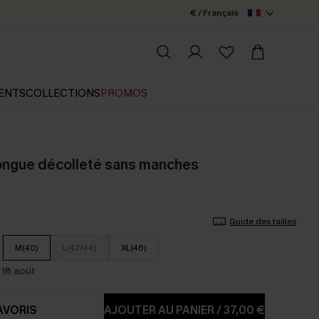
€ / Français
ENTS
COLLECTIONS
PROMOS
ongue décolleté sans manches
Guide des tailles
M(40)
L(42/44)
XL(46)
 18 août
AVORIS
AJOUTER AU PANIER
/
37,00 €