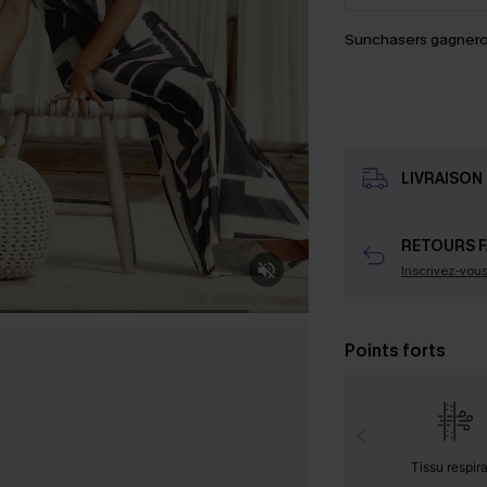
Sunchasers gagnero
LIVRAISON 
RETOURS F
Inscrivez-vou
Points forts
Tissu respir