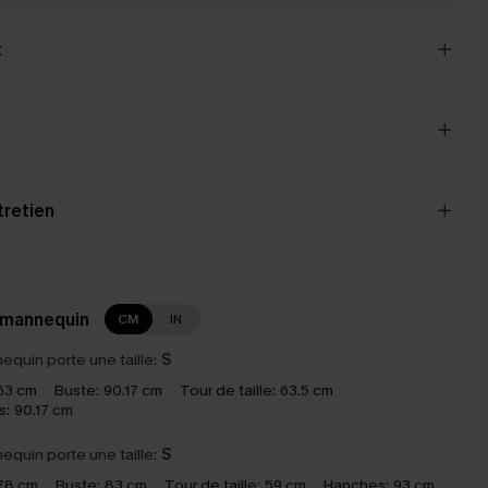
t
tretien
 mannequin
CM
IN
equin porte une taille:
S
63 cm
Buste:
90.17 cm
Tour de taille:
63.5 cm
s:
90.17 cm
equin porte une taille:
S
78 cm
Buste:
83 cm
Tour de taille:
59 cm
Hanches:
93 cm