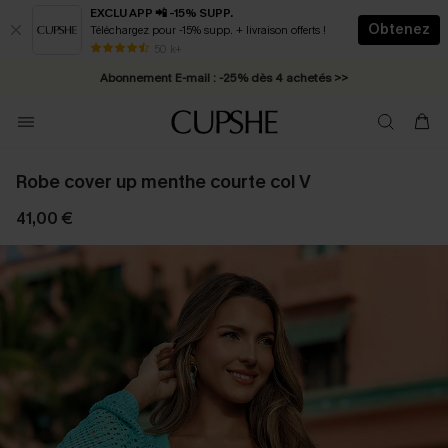
EXCLU APP 📲 -15% SUPP.
Obtenez
Téléchargez pour -15% supp. + livraison offerts !
* Livraison éclair 2-3 jours ouvrés >>
50 k+
Abonnement E-mail : -25% dès 4 achetés >>
Robe cover up menthe courte col V
41,00 €