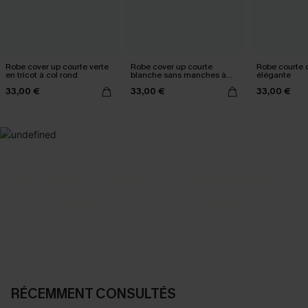
Robe cover up courte verte
Robe cover up courte
Robe courte c
en tricot à col rond
blanche sans manches à
élégante
col plongeant
33,00 €
33,00 €
33,00 €
SELECTION 2-3 J. OUVRÉS
BEST-SELLER
Vos favoris express
Nos pièces les plus aimées
DÉCOUVRIR
DÉCOUVRIR
RÉCEMMENT CONSULTÉS