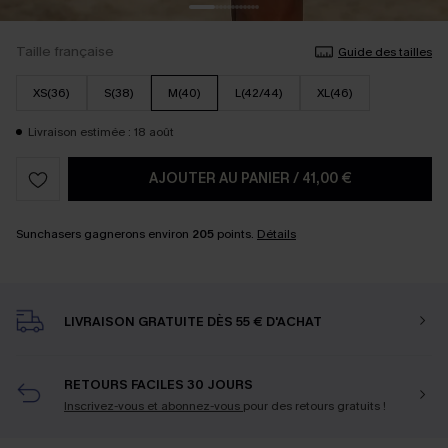
Taille française
Guide des tailles
XS(36)
S(38)
M(40)
L(42/44)
XL(46)
Livraison estimée : 18 août
AJOUTER AU PANIER
/
41,00 €
Sunchasers gagnerons environ
205
points.
Détails
LIVRAISON GRATUITE DÈS 55 € D'ACHAT
RETOURS FACILES 30 JOURS
Inscrivez-vous et abonnez-vous
pour des retours gratuits !