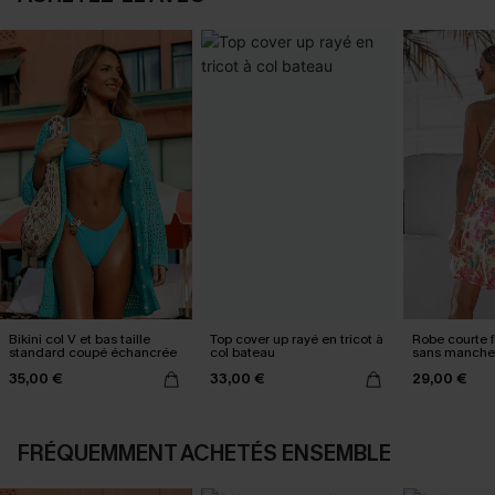
Bikini col V et bas taille
Top cover up rayé en tricot à
Robe courte f
standard coupé échancrée
col bateau
sans manche
35,00 €
33,00 €
29,00 €
FRÉQUEMMENT ACHETÉS ENSEMBLE