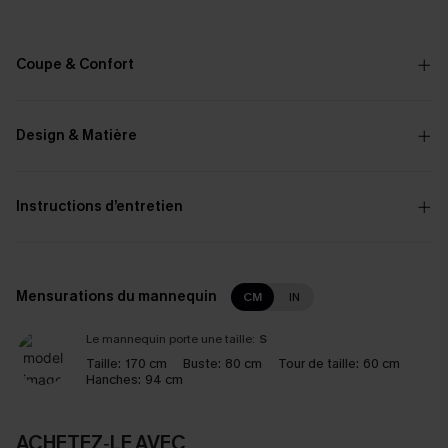
Coupe & Confort
Design & Matière
Instructions d’entretien
Mensurations du mannequin
CM
IN
Le mannequin porte une taille:
S
Taille:
170 cm
Buste:
80 cm
Tour de taille:
60 cm
Hanches:
94 cm
ACHETEZ‑LE AVEC