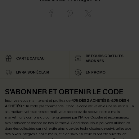
RETOURS GRATUITS
CARTE CATEAU
ABONNÉS
LIVRAISON ÉCLAIR
EN PROMO
S'ABONNER ET OBTENIR LE CODE
Inscrivez-vous maintenant et profitez de
-15% DÈS 2 ACHETÉS & -25% DÈS 4
ACHETÉS
! *Un code par commande. Chaque code est valable une seule fois.
En
soumettant votre adresse e-mail, vous acceptez de recevoir des e-mails
marketing (y compris du contenu généré par l'IA) de Cupshe et reconnaissez
avoir pris connaissance de nos
Termes & Conditions
. Nous pouvons utiliser les
données collectées sur notre site ainsi que des technologies de suivi, telles que
des pixels intégrés à nos e-mails, afin de savoir si ceux-ci ont été ouverts, de