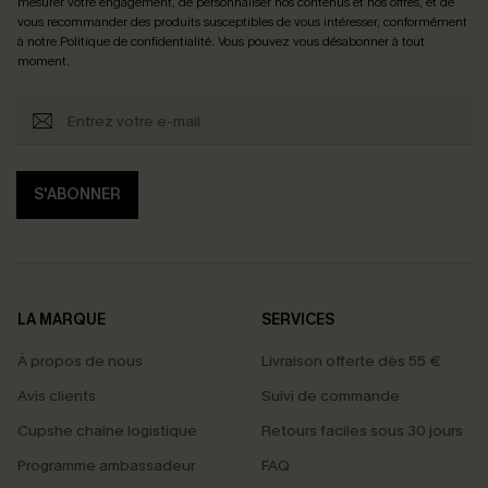
mesurer votre engagement, de personnaliser nos contenus et nos offres, et de
vous recommander des produits susceptibles de vous intéresser, conformément
à notre
Politique de confidentialité
. Vous pouvez vous désabonner à tout
moment.
S'ABONNER
LA MARQUE
SERVICES
À propos de nous
Livraison offerte dès 55 €
Avis clients
Suivi de commande
Cupshe chaîne logistique
Retours faciles sous 30 jours
Programme ambassadeur
FAQ