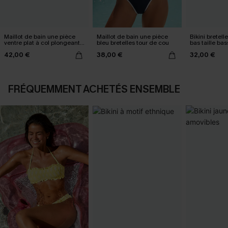
Maillot de bain une pièce
Maillot de bain une pièce
Bikini bretell
ventre plat à col plongeant
bleu bretelles tour de cou
bas taille ba
tour de cou
42,00 €
38,00 €
32,00 €
FRÉQUEMMENT ACHETÉS ENSEMBLE