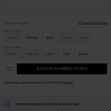
Taille française
Guide des tailles
Haut de bikini
XS(36)
S(38/40)
M(42)
L(44)
XL(46)
Bas de bikini
XS(36)
S(38/40)
M(42)
L(44)
XL(46)
AJOUTER AU PANIER
/
35,00 €
Sunchasers gagnerons environ
175
points.
Détails
LIVRAISON GRATUITE DÈS 55 € D'ACHAT