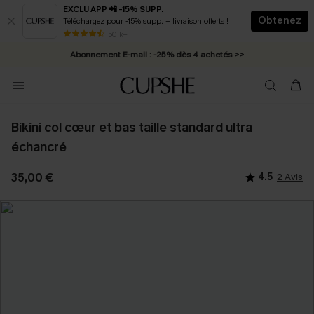
EXCLU APP 📲 -15% SUPP.
Obtenez
Téléchargez pour -15% supp. + livraison offerts !
* Livraison éclair 2-3 jours ouvrés >>
50 k+
Abonnement E-mail : -25% dès 4 achetés >>
Bikini col cœur et bas taille standard ultra
échancré
35,00 €
4.5
2 Avis