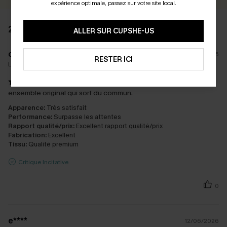
expérience optimale, passez sur votre site local.
2 AVIS
ALLER SUR CUPSHE-US
c****N
15/07/2026
RESTER ICI
La taille achetée:
M / M
ensemble original qui sort du commun.
Apparence:
Très satisfait
Performance:
Surpasse les attentes
Rapport qualité/prix:
Excellent rapport qualité/prix
Fabrication:
Excellent
Tissu:
Qualité premium
Critique Incitative
0
e****
12/06/2026