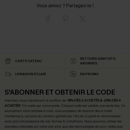
Vous aimez ? Partagez-le !
RETOURS GRATUITS
CARTE CATEAU
ABONNÉS
LIVRAISON ÉCLAIR
EN PROMO
S'ABONNER ET OBTENIR LE CODE
Inscrivez-vous maintenant et profitez de
-15% DÈS 2 ACHETÉS & -25% DÈS 4
ACHETÉS
! *Un code par commande. Chaque code est valable une seule fois.
En
soumettant votre adresse e-mail, vous acceptez de recevoir des e-mails
marketing (y compris du contenu généré par l'IA) de Cupshe et reconnaissez
avoir pris connaissance de nos
Termes & Conditions
. Nous pouvons utiliser les
données collectées sur notre site ainsi que des technologies de suivi, telles que