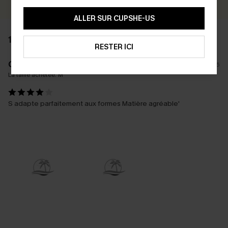
ALLER SUR CUPSHE-US
1 AVIS
RESTER ICI
G****u
09/03/2026
La taille achetée:
M
S adapte parfaitement aux formes Matière agréable'