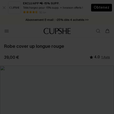
EXCLU APP 📲 -15% SUPP.
Obtenez
Téléchargez pour -15% supp. + livraison offerts !
* Livraison éclair 2-3 jours ouvrés >>
50 k+
Abonnement E-mail : -25% dès 4 achetés >>
Robe cover up longue rouge
39,00 €
4.0
1 Avis