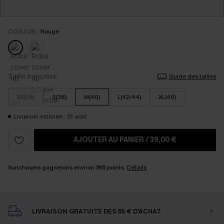
COULEUR:
Rouge
Taille française
Guide des tailles
XS(36)
S(38)
M(40)
L(42/44)
XL(46)
Livraison estimée : 19 août
AJOUTER AU PANIER
/
39,00 €
Sunchasers gagnerons environ
195
points.
Détails
LIVRAISON GRATUITE DÈS 55 € D'ACHAT