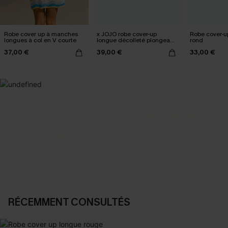
Robe cover up à manches
x JOJO robe cover-up
Robe cover-up
longues à col en V courte
longue décolleté plongeant
rond
fente
37,00 €
39,00 €
33,00 €
SELECTION 2-3 J. OUVRÉS
BEST-SELLER
Vos favoris express
Nos pièces les plus aimées
DÉCOUVRIR
DÉCOUVRIR
RÉCEMMENT CONSULTÉS