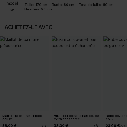
Taille:
170 cm
Buste:
80 cm
Tour de taille:
60 cm
Hanches:
94 cm
ACHETEZ‑LE AVEC
Maillot de bain une pièce
Bikini col cœur et bas coupe
Robe cover u
cerise
extra échancrée
col V
38,00 €
38,00 €
23,00 €
27,0