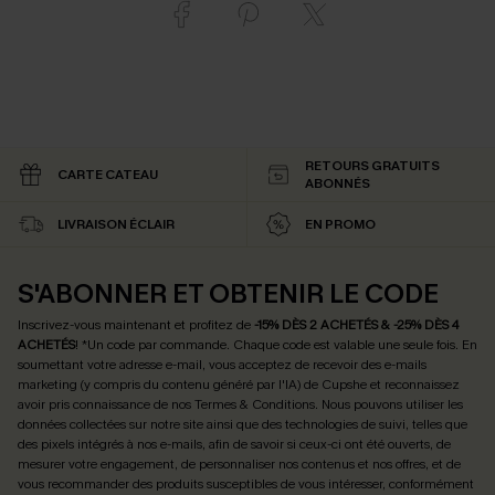
RETOURS GRATUITS
CARTE CATEAU
ABONNÉS
LIVRAISON ÉCLAIR
EN PROMO
S'ABONNER ET OBTENIR LE CODE
Inscrivez-vous maintenant et profitez de
-15% DÈS 2 ACHETÉS & -25% DÈS 4
ACHETÉS
! *Un code par commande. Chaque code est valable une seule fois.
En
soumettant votre adresse e-mail, vous acceptez de recevoir des e-mails
marketing (y compris du contenu généré par l'IA) de Cupshe et reconnaissez
avoir pris connaissance de nos
Termes & Conditions
. Nous pouvons utiliser les
données collectées sur notre site ainsi que des technologies de suivi, telles que
des pixels intégrés à nos e-mails, afin de savoir si ceux-ci ont été ouverts, de
mesurer votre engagement, de personnaliser nos contenus et nos offres, et de
vous recommander des produits susceptibles de vous intéresser, conformément