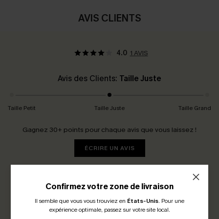
AVIS CLIENTS
4.0
1 AVIS
Avis des Clients:
Taille Juste
Taille Petit
Taille Juste
Taille Grand
Gagnez 30+ points pour chaque avis que vous laissez !
ÉCRIRE UN AVIS
Confirmez votre zone de livraison
Il semble que vous vous trouviez en
États-Unis
.
Pour une
expérience optimale, passez sur votre site local.