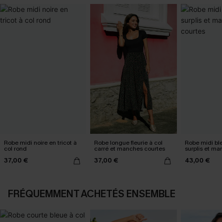
Robe midi noire en tricot à
Robe longue fleurie à col
Robe midi ble
col rond
carré et manches courtes
surplis et ma
37,00 €
37,00 €
43,00 €
FRÉQUEMMENT ACHETÉS ENSEMBLE