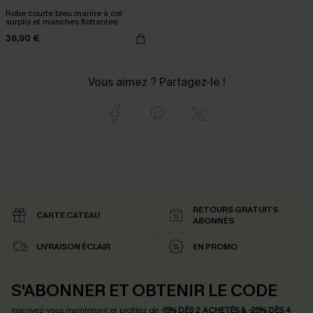
Robe courte bleu marine à col
surplis et manches flottantes
36,90 €
Vous aimez ? Partagez-le !
RETOURS GRATUITS
CARTE CATEAU
ABONNÉS
LIVRAISON ÉCLAIR
EN PROMO
S'ABONNER ET OBTENIR LE CODE
Inscrivez-vous maintenant et profitez de
-15% DÈS 2 ACHETÉS & -25% DÈS 4