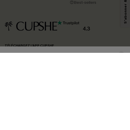
pouvons utiliser les données collectées sur notre site ainsi que des
😍Best-sellers
technologies de suivi, telles que des pixels intégrés à nos e-mails, afin de
savoir si ceux-ci ont été ouverts, de mesurer votre engagement, de
personnaliser nos contenus et nos offres, et de vous recommander des
produits susceptibles de vous intéresser, conformément à notre
Politique de
confidentialité
. Vous pouvez vous désabonner à tout moment.
4.3
S'ABONNER
TÉLÉCHARGEZ L’APP CUPSHE
SUIVEZ-NOUS
©2026 CUPSHE FRANCE
Voir nôtre
déclaration d'accessibilité
et notre
politique de confidentialité.