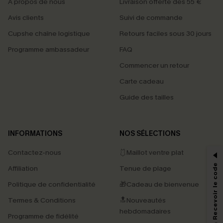
À propos de nous
Livraison offerte dès 55 €
Avis clients
Suivi de commande
Cupshe chaîne logistique
Retours faciles sous 30 jours
Programme ambassadeur
FAQ
Commencer un retour
Carte cadeau
Guide des tailles
PROFITEZ DE -15%
INFORMATIONS
NOS SÉLECTIONS
-15% dès 2 Achetés par E-mail
Contactez-nous
🩱Maillot ventre plat
*Un code par commande, valable une seule fois.
S'abonner & Recevoir le code
Affiliation
Tenue de plage
Politique de confidentialité
🎁Cadeau de bienvenue
Termes & Conditions
🔝Nouveautés
En soumettant votre adresse e-mail, vous acceptez de recevoir des e-mails
marketing (y compris du contenu généré par l'IA) de Cupshe et
hebdomadaires
Programme de fidélité
reconnaissez avoir pris connaissance de nos
Termes & Conditions
. Nous