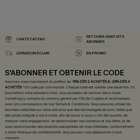
RETOURS GRATUITS
CARTE CATEAU
ABONNÉS
LIVRAISON ÉCLAIR
EN PROMO
S'ABONNER ET OBTENIR LE CODE
Inscrivez-vous maintenant et profitez de
-15% DÈS 2 ACHETÉS & -25% DÈS 4
ACHETÉS
! *Un code par commande. Chaque code est valable une seule fois.
En
soumettant votre adresse e-mail, vous acceptez de recevoir des e-mails
marketing (y compris du contenu généré par l'IA) de Cupshe et reconnaissez
avoir pris connaissance de nos
Termes & Conditions
. Nous pouvons utiliser les
données collectées sur notre site ainsi que des technologies de suivi, telles que
des pixels intégrés à nos e-mails, afin de savoir si ceux-ci ont été ouverts, de
mesurer votre engagement, de personnaliser nos contenus et nos offres, et de
vous recommander des produits susceptibles de vous intéresser, conformément
à notre
Politique de confidentialité
. Vous pouvez vous désabonner à tout
moment.