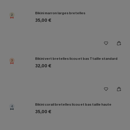
Bikini marron larges bretelles
2
35,00 €
Bikini vert bretelles licou et bas Ttaille standard
3
32,00 €
Bikini corail bretelles licou et bas taille haute
4
35,00 €