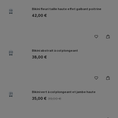
Bikini fleuri taille haute effet galbant poitrine
19
42,00 €
Bikini abstrait à col plongeant
20
38,00 €
Bikini vert à col plongeant et jambe haute
21
35,00 €
39,00 €