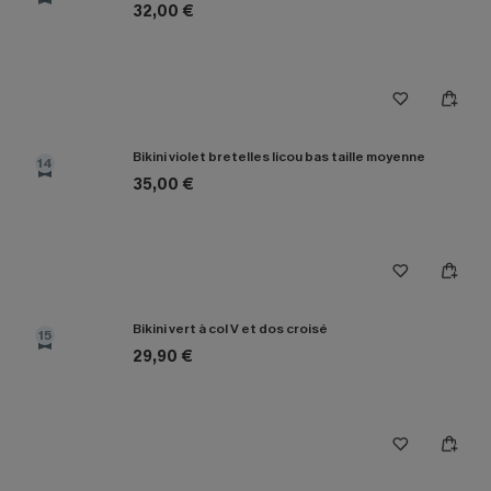
32,00 €
Bikini violet bretelles licou bas taille moyenne
14
35,00 €
Bikini vert à col V et dos croisé
15
29,90 €