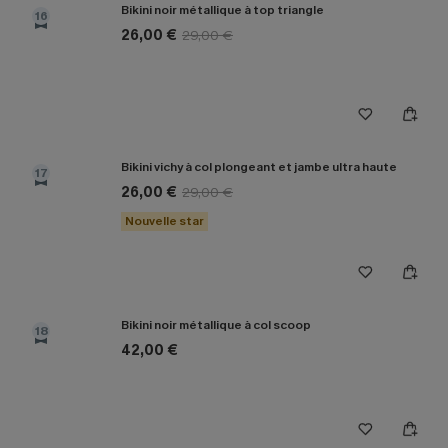
Bikini noir métallique à top triangle
16
26,00 €
29,00 €
Bikini vichy à col plongeant et jambe ultra haute
17
26,00 €
29,00 €
Nouvelle star
Bikini noir métallique à col scoop
18
42,00 €