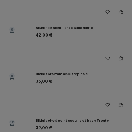
Bikini noir scintillant à taille haute
8
42,00 €
Bikini floral fantaisie tropicale
9
35,00 €
Bikini boho à point coquille et bas effronté
10
32,00 €