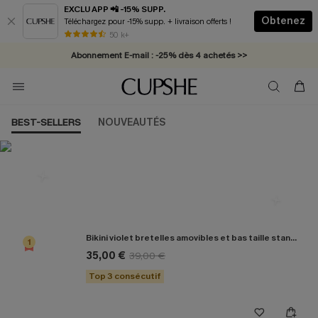
EXCLU APP 📲 -15% SUPP.
Obtenez
Téléchargez pour -15% supp. + livraison offerts !
* Livraison éclair 2-3 jours ouvrés >>
50 k+
Abonnement E-mail : -25% dès 4 achetés >>
BEST-SELLERS
NOUVEAUTÉS
Les plus populaires en Bikini
Bikini violet bretelles amovibles et bas taille standard
1
35,00 €
39,00 €
Top 3 consécutif