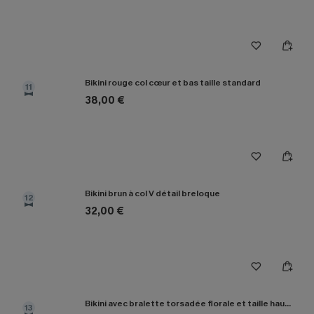
Bikini rouge col cœur et bas taille standard
11
38,00 €
Bikini brun à col V détail breloque
12
32,00 €
Bikini avec bralette torsadée florale et taille haute épissée
13