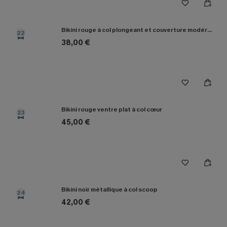
Bikini rouge à col plongeant et couverture modérée
22
38,00 €
Bikini rouge ventre plat à col cœur
23
45,00 €
Bikini noir métallique à col scoop
24
42,00 €