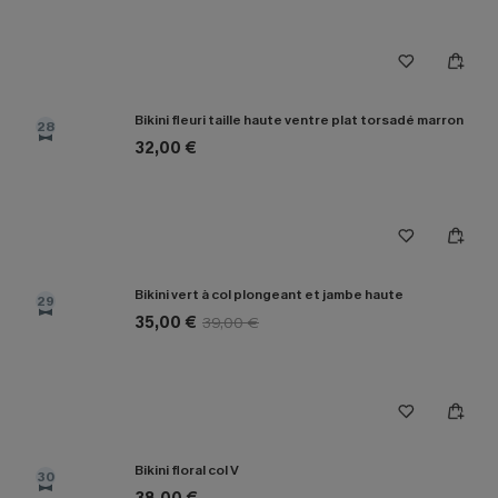
Bikini fleuri taille haute ventre plat torsadé marron
28
32,00 €
Bikini vert à col plongeant et jambe haute
29
35,00 €
39,00 €
Bikini floral col V
30