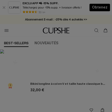
EXCLU APP 📲 -15% SUPP.
Obtenez
Téléchargez pour -15% supp. + livraison offerts !
* Livraison éclair 2-3 jours ouvrés >>
50 k+
Abonnement E-mail : -25% dès 4 achetés >>
BEST-SELLERS
NOUVEAUTÉS
Les plus populaires en Bikini
Bikini longline à col en V et taille haute classique bleu marine
1
32,00 €