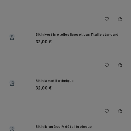
Bikini vert bretelles licou et bas Ttaille standard
11
32,00 €
Bikini à motif ethnique
12
32,00 €
Bikini brun à col V détail breloque
13