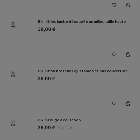
Bikini bleu jambe découpée au milieu taille haute
5
38,00 €
Bikini noir bretelles ajustables et bas couverture classique
6
35,00 €
Bikini rouge à col scoop
7
35,00 €
39,00 €