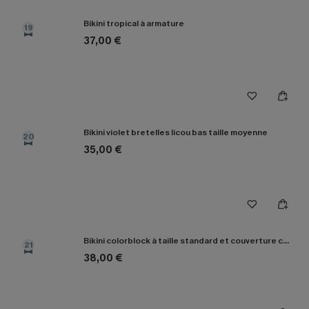
Bikini tropical à armature
19
37,00 €
Bikini violet bretelles licou bas taille moyenne
20
35,00 €
Bikini colorblock à taille standard et couverture classique
21
38,00 €