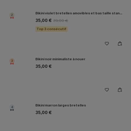
Bikini violet bretelles amovibles et bas taille standard
2
35,00 €
39,00 €
Top 3 consécutif
Bikini noir minimaliste à nouer
3
35,00 €
Bikini marron larges bretelles
4
35,00 €