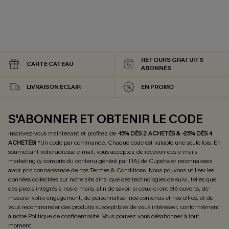
RETOURS GRATUITS
CARTE CATEAU
ABONNÉS
LIVRAISON ÉCLAIR
EN PROMO
S'ABONNER ET OBTENIR LE CODE
Inscrivez-vous maintenant et profitez de
-15% DÈS 2 ACHETÉS & -25% DÈS 4
ACHETÉS
! *Un code par commande. Chaque code est valable une seule fois.
En
soumettant votre adresse e-mail, vous acceptez de recevoir des e-mails
marketing (y compris du contenu généré par l'IA) de Cupshe et reconnaissez
avoir pris connaissance de nos
Termes & Conditions
. Nous pouvons utiliser les
données collectées sur notre site ainsi que des technologies de suivi, telles que
des pixels intégrés à nos e-mails, afin de savoir si ceux-ci ont été ouverts, de
mesurer votre engagement, de personnaliser nos contenus et nos offres, et de
vous recommander des produits susceptibles de vous intéresser, conformément
à notre
Politique de confidentialité
. Vous pouvez vous désabonner à tout
moment.