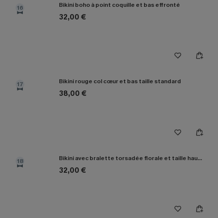
Bikini boho à point coquille et bas effronté
16
32,00 €
Bikini rouge col cœur et bas taille standard
17
38,00 €
Bikini avec bralette torsadée florale et taille haute épissée
18
32,00 €