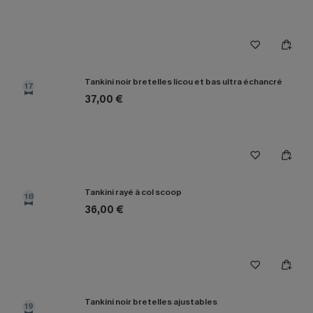
Tankini noir bretelles licou et bas ultra échancré
17
37,00 €
Tankini rayé à col scoop
18
36,00 €
Tankini noir bretelles ajustables
19