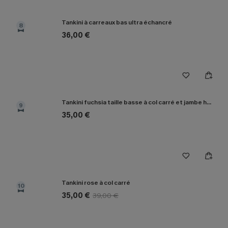
Tankini à carreaux bas ultra échancré
8
36,00 €
Tankini fuchsia taille basse à col carré et jambe haute
9
35,00 €
Tankini rose à col carré
10
35,00 €
39,00 €