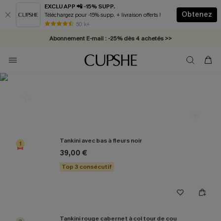
EXCLU APP 📲 -15% SUPP.
Obtenez
Téléchargez pour -15% supp. + livraison offerts !
* Livraison éclair 2-3 jours ouvrés >>
50 k+
Abonnement E-mail : -25% dès 4 achetés >>
Les plus populaires en Tankini
Tankini avec bas à fleurs noir
1
39,00 €
Top 3 consécutif
Tankini rouge cabernet à col tour de cou