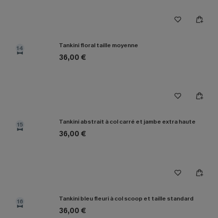
Tankini floral taille moyenne
14
36,00 €
Tankini abstrait à col carré et jambe extra haute
15
36,00 €
Tankini bleu fleuri à col scoop et taille standard
16
36,00 €