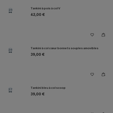
Tankini à pois à col V
25
42,00 €
Tankini à col cœur bonnets souples amovibles
26
39,00 €
Tankini bleu à col scoop
27
39,00 €