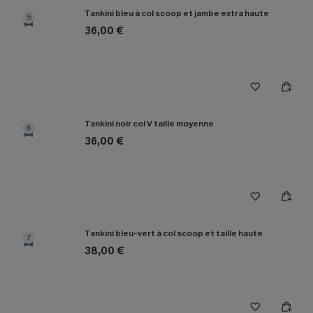
Tankini bleu à col scoop et jambe extra haute
5
36,00 €
Tankini noir col V taille moyenne
6
36,00 €
Tankini bleu-vert à col scoop et taille haute
7
38,00 €