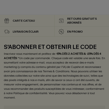
RETOURS GRATUITS
CARTE CATEAU
ABONNÉS
LIVRAISON ÉCLAIR
EN PROMO
S'ABONNER ET OBTENIR LE CODE
Inscrivez-vous maintenant et profitez de
-15% DÈS 2 ACHETÉS & -25% DÈS 4
ACHETÉS
! *Un code par commande. Chaque code est valable une seule fois.
En
soumettant votre adresse e-mail, vous acceptez de recevoir des e-mails
marketing (y compris du contenu généré par l'IA) de Cupshe et reconnaissez
avoir pris connaissance de nos
Termes & Conditions
. Nous pouvons utiliser les
données collectées sur notre site ainsi que des technologies de suivi, telles que
des pixels intégrés à nos e-mails, afin de savoir si ceux-ci ont été ouverts, de
mesurer votre engagement, de personnaliser nos contenus et nos offres, et de
vous recommander des produits susceptibles de vous intéresser, conformément
à notre
Politique de confidentialité
. Vous pouvez vous désabonner à tout
moment.