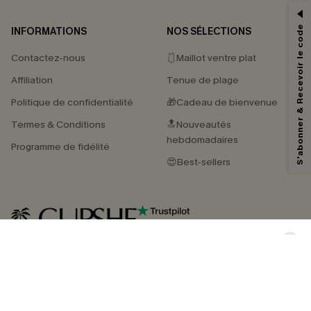
-15% dès 2 Achetés par E-mail
*Un code par commande, valable une seule fois.
S'abonner & Recevoir le code
INFORMATIONS
NOS SÉLECTIONS
Contactez-nous
🩱Maillot ventre plat
Affiliation
En soumettant votre adresse e-mail, vous acceptez de recevoir des e-mails
Tenue de plage
marketing (y compris du contenu généré par l'IA) de Cupshe et
Politique de confidentialité
reconnaissez avoir pris connaissance de nos
🎁Cadeau de bienvenue
Termes & Conditions
. Nous
pouvons utiliser les données collectées sur notre site ainsi que des
Termes & Conditions
technologies de suivi, telles que des pixels intégrés à nos e-mails, afin de
🔝Nouveautés
savoir si ceux-ci ont été ouverts, de mesurer votre engagement, de
hebdomadaires
Programme de fidélité
personnaliser nos contenus et nos offres, et de vous recommander des
produits susceptibles de vous intéresser, conformément à notre
Politique de
😍Best-sellers
confidentialité
. Vous pouvez vous désabonner à tout moment.
S'ABONNER
4.3
TÉLÉCHARGEZ L’APP CUPSHE