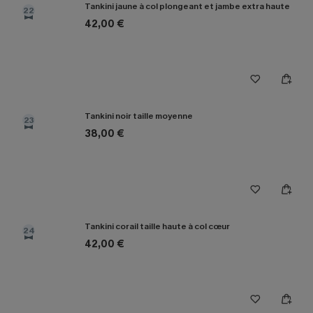
Tankini jaune à col plongeant et jambe extra haute
22
42,00 €
Tankini noir taille moyenne
23
38,00 €
Tankini corail taille haute à col cœur
24
42,00 €