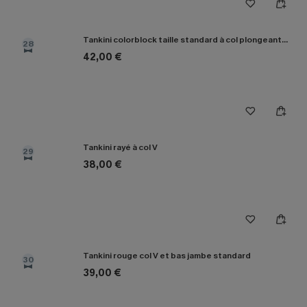
Tankini colorblock taille standard à col plongeant et dos croisé
28
42,00 €
Tankini rayé à col V
29
38,00 €
Tankini rouge col V et bas jambe standard
30
39,00 €