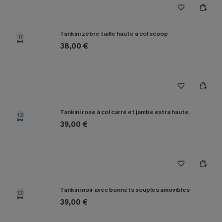
Tankini zèbre taille haute à col scoop
11
38,00 €
Tankini rose à col carré et jambe extra haute
12
39,00 €
Tankini noir avec bonnets souples amovibles
13
39,00 €