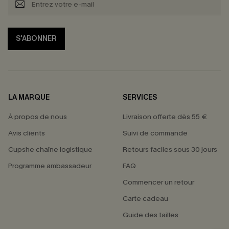
S'ABONNER
LA MARQUE
SERVICES
À propos de nous
Livraison offerte dès 55 €
Avis clients
Suivi de commande
Cupshe chaîne logistique
Retours faciles sous 30 jours
Programme ambassadeur
FAQ
Commencer un retour
Carte cadeau
PROFITEZ DE -15%
Guide des tailles