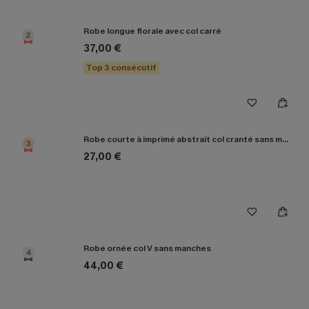
Robe longue florale avec col carré
2
37,00 €
Top 3 consécutif
Robe courte à imprimé abstrait col cranté sans manches
3
27,00 €
Robe ornée col V sans manches
4
44,00 €