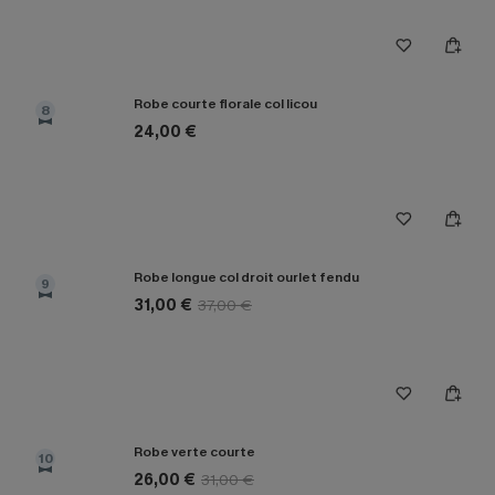
Robe courte florale col licou
8
24,00 €
Robe longue col droit ourlet fendu
9
31,00 €
37,00 €
Robe verte courte
10
26,00 €
31,00 €