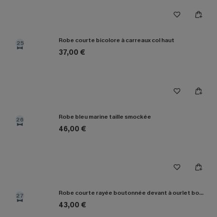
Robe courte bicolore à carreaux col haut
25
37,00 €
Robe bleu marine taille smockée
26
46,00 €
Robe courte rayée boutonnée devant à ourlet bouffant
27
43,00 €