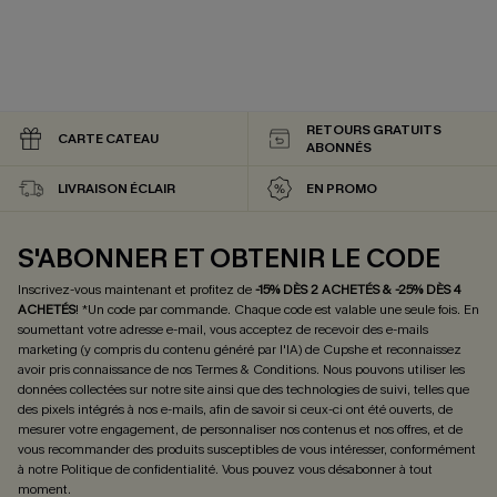
RETOURS GRATUITS
CARTE CATEAU
ABONNÉS
LIVRAISON ÉCLAIR
EN PROMO
S'ABONNER ET OBTENIR LE CODE
Inscrivez-vous maintenant et profitez de
-15% DÈS 2 ACHETÉS & -25% DÈS 4
ACHETÉS
! *Un code par commande. Chaque code est valable une seule fois.
En
soumettant votre adresse e-mail, vous acceptez de recevoir des e-mails
marketing (y compris du contenu généré par l'IA) de Cupshe et reconnaissez
avoir pris connaissance de nos
Termes & Conditions
. Nous pouvons utiliser les
données collectées sur notre site ainsi que des technologies de suivi, telles que
des pixels intégrés à nos e-mails, afin de savoir si ceux-ci ont été ouverts, de
mesurer votre engagement, de personnaliser nos contenus et nos offres, et de
vous recommander des produits susceptibles de vous intéresser, conformément
à notre
Politique de confidentialité
. Vous pouvez vous désabonner à tout
moment.