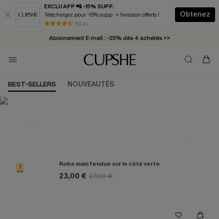
EXCLU APP 📲 -15% SUPP.
Obtenez
Téléchargez pour -15% supp. + livraison offerts !
* Livraison éclair 2-3 jours ouvrés >>
50 k+
Abonnement E-mail : -25% dès 4 achetés >>
BEST-SELLERS
NOUVEAUTÉS
Les plus populaires en Robe
Robe maxi fendue sur le côté verte
1
23,00 €
27,00 €