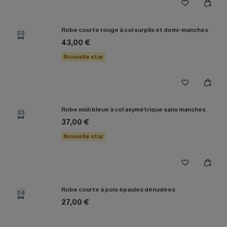
Robe courte rouge à col surplis et demi-manches
22
43,00 €
Nouvelle star
Robe midi bleue à col asymétrique sans manches
23
37,00 €
Nouvelle star
Robe courte à pois épaules dénudées
24
27,00 €