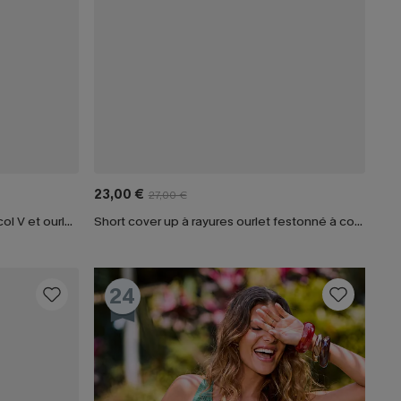
23,00 €
27,00 €
Robe cover up courte blanche à col V et ourlet à volants
Short cover up à rayures ourlet festonné à cordon
24