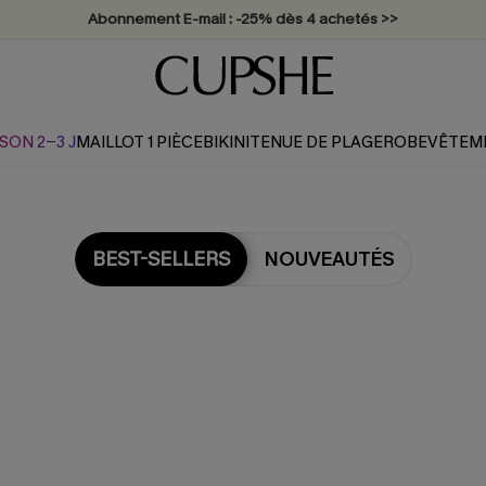
Abonnement E-mail : -25% dès 4 achetés >>
SON 2-3 J
MAILLOT 1 PIÈCE
BIKINI
TENUE DE PLAGE
ROBE
VÊTEM
BEST-SELLERS
NOUVEAUTÉS
s plus populaires en Cover