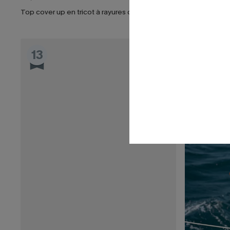
Top cover up en tricot à rayures col rond
Ensemble cove
13
14