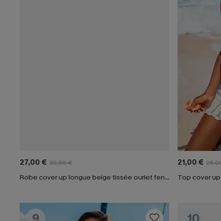
27,00 €
21,00 €
30,00 €
26,0
Robe cover up longue beige tissée ourlet fendu
Top cover up 
9
10