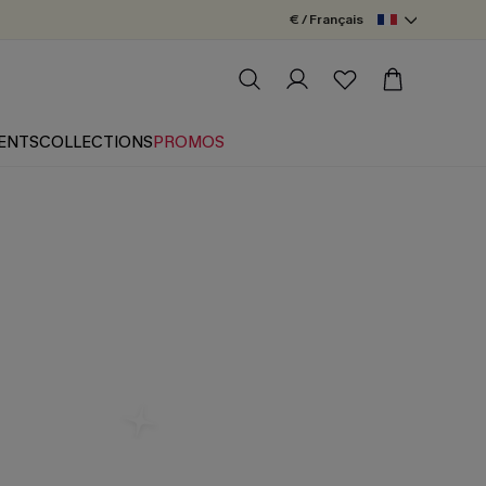
€ / Français
ENTS
COLLECTIONS
PROMOS
 up