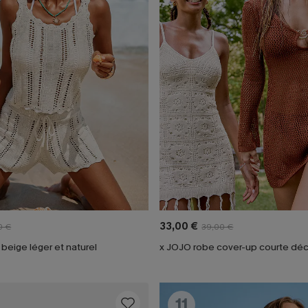
33,00 €
0 €
39,00 €
beige léger et naturel
11