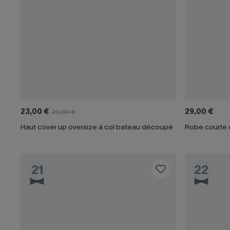
23,00 €
29,00 €
29,00 €
Haut cover up oversize à col bateau découpé
Robe courte 
21
22