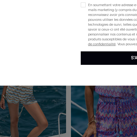
En soumettant votre adresse e-
r up blanc 2 pièces en tricot
mails marketing (y compris du
reconnaissez avoir pris conna
pouvons utiliser les données co
technologies de suivi, telles qu
savoir si ceux-ci ont été ouve
15
personnaliser nos contenus et 
produits susceptibles de vous 
de confidentialité
. Vous pouve
S'