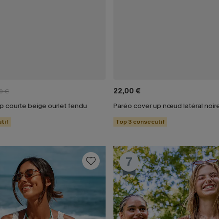
22,00 €
0 €
p courte beige ourlet fendu
Paréo cover up nœud latéral noir
tif
Top 3 consécutif
7