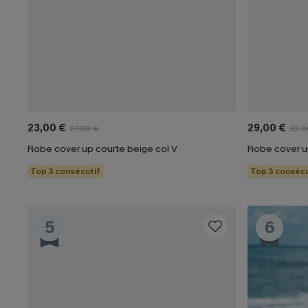
23,00 €
29,00 €
27,00 €
32,0
Robe cover up courte beige col V
Robe cover u
Top 3 consécutif
Top 3 consécu
5
6