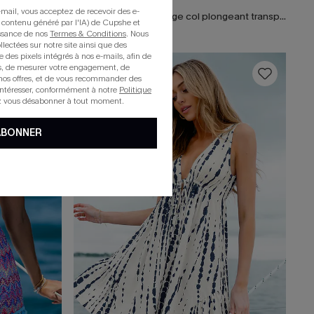
mail, vous acceptez de recevoir des e-
Robe cover up courte à chevrons beige en tricot
x Camille Robe de plage col plongeant transparente
 contenu généré par l'IA) de Cupshe et
issance de nos
Termes & Conditions
. Nous
llectées sur notre site ainsi que des
e des pixels intégrés à nos e-mails, afin de
rts, de mesurer votre engagement, de
16
nos offres, et de vous recommander des
intéresser, conformément à notre
Politique
z vous désabonner à tout moment.
ABONNER