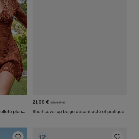
21,00 €
26,00 €
x JOJO robe cover-up courte décolleté plongeant manches longues
Short cover up beige décontracté et pratique
12