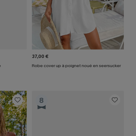
37,00 €
e
Robe cover up à poignet noué en seersucker
8