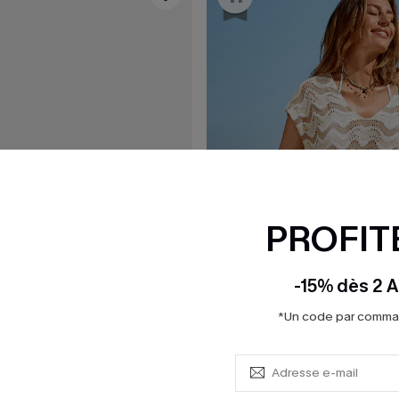
PROFITE
-15% dès 2 A
*Un code par command
26,00 €
32,00 €