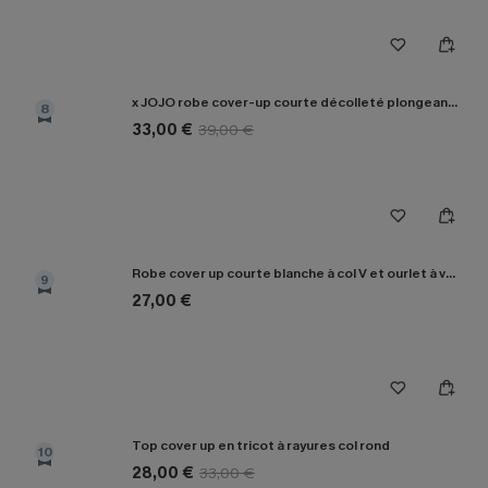
x JOJO robe cover-up courte décolleté plongeant manches longues
8
33,00 €
39,00 €
Robe cover up courte blanche à col V et ourlet à volants
9
27,00 €
Top cover up en tricot à rayures col rond
10
28,00 €
33,00 €