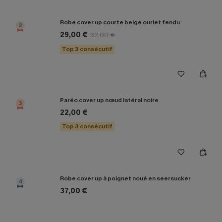
Robe cover up courte beige ourlet fendu
2
29,00 €
32,00 €
Top 3 consécutif
Paréo cover up nœud latéral noire
3
22,00 €
Top 3 consécutif
Robe cover up à poignet noué en seersucker
4
37,00 €