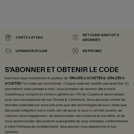
RETOURS GRATUITS
CARTE CATEAU
ABONNÉS
LIVRAISON ÉCLAIR
EN PROMO
S'ABONNER ET OBTENIR LE CODE
Inscrivez-vous maintenant et profitez de
-15% DÈS 2 ACHETÉS & -25% DÈS 4
ACHETÉS
! *Un code par commande. Chaque code est valable une seule fois.
En
soumettant votre adresse e-mail, vous acceptez de recevoir des e-mails
marketing (y compris du contenu généré par l'IA) de Cupshe et reconnaissez
avoir pris connaissance de nos
Termes & Conditions
. Nous pouvons utiliser les
données collectées sur notre site ainsi que des technologies de suivi, telles que
des pixels intégrés à nos e-mails, afin de savoir si ceux-ci ont été ouverts, de
mesurer votre engagement, de personnaliser nos contenus et nos offres, et de
vous recommander des produits susceptibles de vous intéresser, conformément
à notre
Politique de confidentialité
. Vous pouvez vous désabonner à tout
moment.