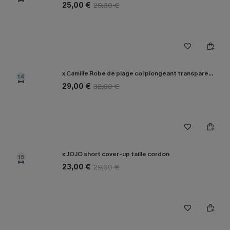
25,00 €
29,00 €
x Camille Robe de plage col plongeant transparente
14
29,00 €
32,00 €
x JOJO short cover-up taille cordon
15
23,00 €
29,00 €