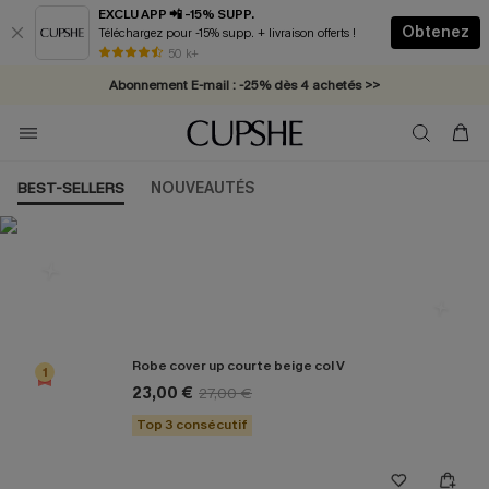
EXCLU APP 📲 -15% SUPP.
Obtenez
Téléchargez pour -15% supp. + livraison offerts !
* Livraison éclair 2-3 jours ouvrés >>
50 k+
Abonnement E-mail : -25% dès 4 achetés >>
BEST-SELLERS
NOUVEAUTÉS
Les plus populaires en Cover up
Robe cover up courte beige col V
1
23,00 €
27,00 €
Top 3 consécutif