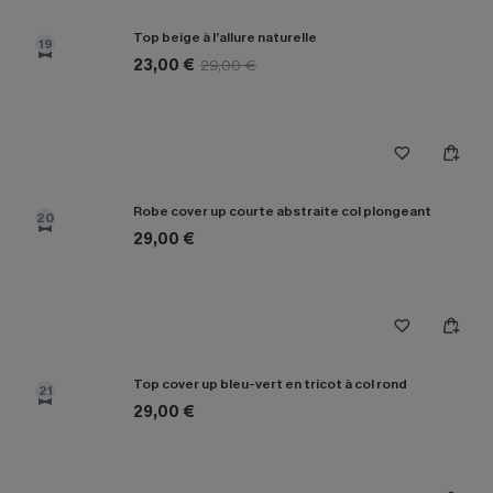
Top beige à l’allure naturelle
19
23,00 €
29,00 €
Robe cover up courte abstraite col plongeant
20
29,00 €
Top cover up bleu-vert en tricot à col rond
21
29,00 €