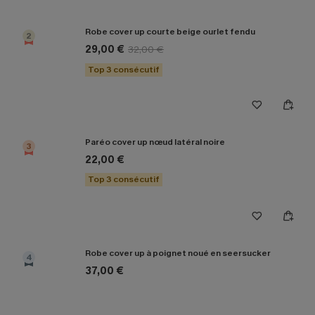
Robe cover up courte beige ourlet fendu
2
29,00 €
32,00 €
Top 3 consécutif
Paréo cover up nœud latéral noire
3
22,00 €
Top 3 consécutif
Robe cover up à poignet noué en seersucker
4
37,00 €