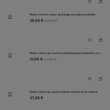
Robe courte cover up beige au style poolside
22
26,00 €
32,00 €
Robe cover up courte col plongeant manches courtes
23
21,00 €
26,00 €
Robe cover up courte bleue tissée à col cranté
24
37,00 €