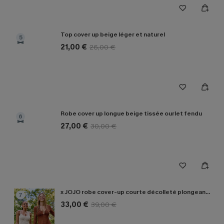
Top cover up beige léger et naturel
5
21,00 €
26,00 €
Robe cover up longue beige tissée ourlet fendu
6
27,00 €
30,00 €
x JOJO robe cover-up courte décolleté plongeant manches longues
7
33,00 €
39,00 €