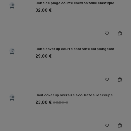
Robe de plage courte chevron taille élastique
16
32,00 €
Robe cover up courte abstraite col plongeant
17
29,00 €
Haut cover up oversize à col bateau découpé
18
23,00 €
29,00 €