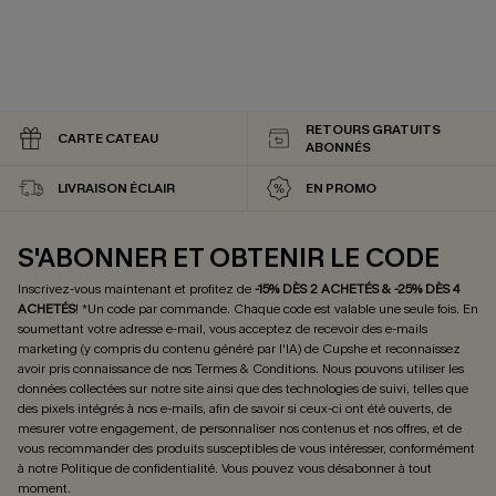
RETOURS GRATUITS
CARTE CATEAU
ABONNÉS
LIVRAISON ÉCLAIR
EN PROMO
S'ABONNER ET OBTENIR LE CODE
Inscrivez-vous maintenant et profitez de
-15% DÈS 2 ACHETÉS & -25% DÈS 4
ACHETÉS
! *Un code par commande. Chaque code est valable une seule fois.
En
soumettant votre adresse e-mail, vous acceptez de recevoir des e-mails
marketing (y compris du contenu généré par l'IA) de Cupshe et reconnaissez
avoir pris connaissance de nos
Termes & Conditions
. Nous pouvons utiliser les
données collectées sur notre site ainsi que des technologies de suivi, telles que
des pixels intégrés à nos e-mails, afin de savoir si ceux-ci ont été ouverts, de
mesurer votre engagement, de personnaliser nos contenus et nos offres, et de
vous recommander des produits susceptibles de vous intéresser, conformément
à notre
Politique de confidentialité
. Vous pouvez vous désabonner à tout
moment.