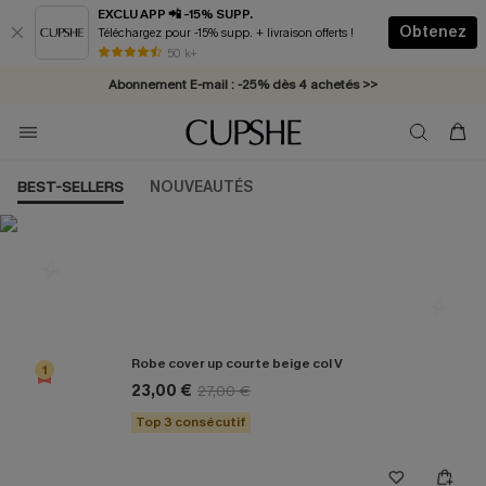
EXCLU APP 📲 -15% SUPP.
Obtenez
Téléchargez pour -15% supp. + livraison offerts !
* Livraison éclair 2-3 jours ouvrés >>
50 k+
Abonnement E-mail : -25% dès 4 achetés >>
BEST-SELLERS
NOUVEAUTÉS
Les plus populaires en Cover up
Robe cover up courte beige col V
1
23,00 €
27,00 €
Top 3 consécutif