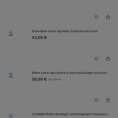
Ensemble cover up blanc 2 pièces en tricot
11
43,00 €
Robe cover up courte à chevrons beige en tricot
12
26,00 €
32,00 €
x Camille Robe de plage col plongeant transparente
13