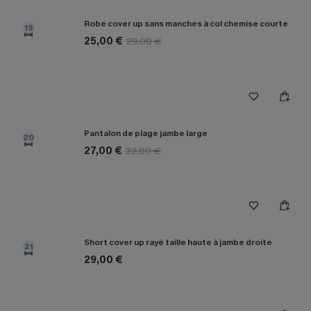
Robe cover up sans manches à col chemise courte
19
25,00 €
29,00 €
Pantalon de plage jambe large
20
27,00 €
32,00 €
Short cover up rayé taille haute à jambe droite
21
29,00 €