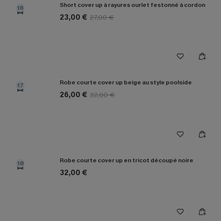
Short cover up à rayures ourlet festonné à cordon
16
23,00 €
27,00 €
Robe courte cover up beige au style poolside
17
26,00 €
32,00 €
Robe courte cover up en tricot découpé noire
18
32,00 €