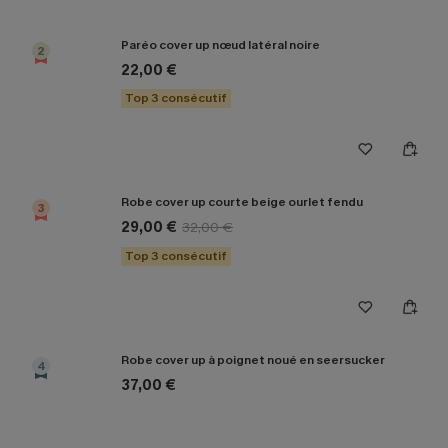
Paréo cover up nœud latéral noire
2
22,00 €
Top 3 consécutif
Robe cover up courte beige ourlet fendu
3
29,00 €
32,00 €
Top 3 consécutif
Robe cover up à poignet noué en seersucker
4
37,00 €