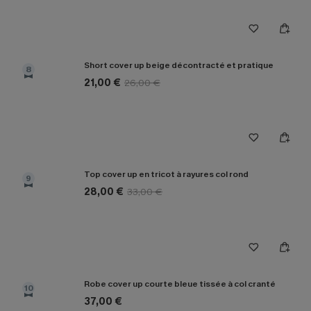
Short cover up beige décontracté et pratique
8
21,00 €
26,00 €
Top cover up en tricot à rayures col rond
9
28,00 €
33,00 €
Robe cover up courte bleue tissée à col cranté
10
37,00 €