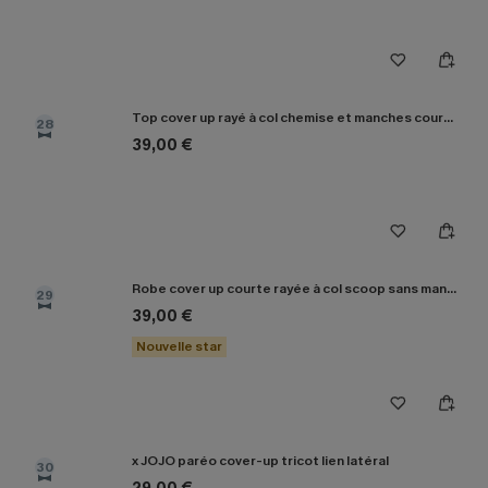
Top cover up rayé à col chemise et manches courtes
28
39,00 €
Robe cover up courte rayée à col scoop sans manches
29
39,00 €
Nouvelle star
x JOJO paréo cover-up tricot lien latéral
30