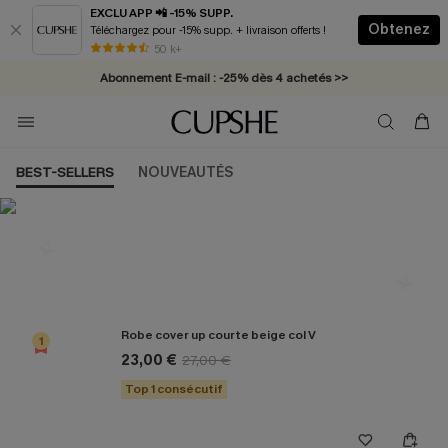
EXCLU APP 📲 -15% SUPP.
Obtenez
Téléchargez pour -15% supp. + livraison offerts !
* Livraison éclair 2-3 jours ouvrés >>
50 k+
Abonnement E-mail : -25% dès 4 achetés >>
BEST-SELLERS
NOUVEAUTÉS
Les plus populaires en Cover up
Robe cover up courte beige col V
1
23,00 €
27,00 €
Top 1 consécutif