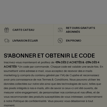
RETOURS GRATUITS
CARTE CATEAU
ABONNÉS
LIVRAISON ÉCLAIR
EN PROMO
S'ABONNER ET OBTENIR LE CODE
Inscrivez-vous maintenant et profitez de
-15% DÈS 2 ACHETÉS & -25% DÈS 4
ACHETÉS
! *Un code par commande. Chaque code est valable une seule fois.
En
soumettant votre adresse e-mail, vous acceptez de recevoir des e-mails
marketing (y compris du contenu généré par l'IA) de Cupshe et reconnaissez
avoir pris connaissance de nos
Termes & Conditions
. Nous pouvons utiliser les
données collectées sur notre site ainsi que des technologies de suivi, telles que
des pixels intégrés à nos e-mails, afin de savoir si ceux-ci ont été ouverts, de
mesurer votre engagement, de personnaliser nos contenus et nos offres, et de
vous recommander des produits susceptibles de vous intéresser, conformément
à notre
Politique de confidentialité
. Vous pouvez vous désabonner à tout
moment.