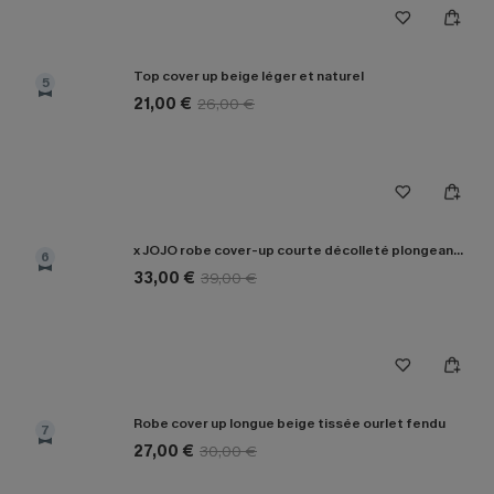
Top cover up beige léger et naturel
5
21,00 €
26,00 €
x JOJO robe cover-up courte décolleté plongeant manches longues
6
33,00 €
39,00 €
Robe cover up longue beige tissée ourlet fendu
7
27,00 €
30,00 €