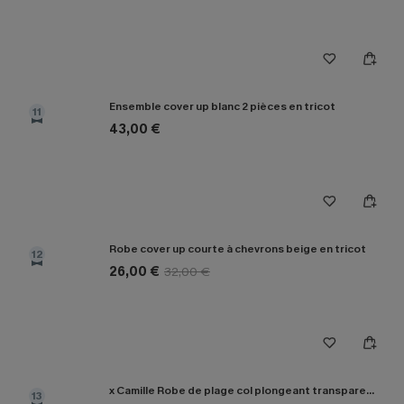
Ensemble cover up blanc 2 pièces en tricot
11
43,00 €
Robe cover up courte à chevrons beige en tricot
12
26,00 €
32,00 €
x Camille Robe de plage col plongeant transparente
13