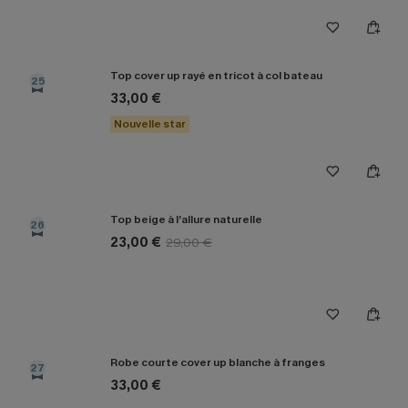
Top cover up rayé en tricot à col bateau
25
33,00 €
Nouvelle star
Top beige à l’allure naturelle
26
23,00 €
29,00 €
Robe courte cover up blanche à franges
27
33,00 €