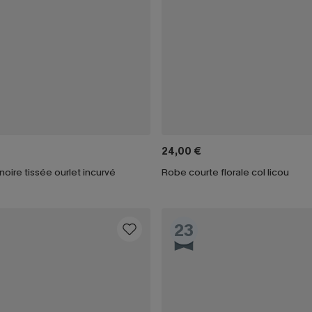
24,00 €
oire tissée ourlet incurvé
Robe courte florale col licou
23