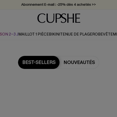
Abonnement E-mail : -25% dès 4 achetés >>
SON 2-3 J
MAILLOT 1 PIÈCE
BIKINI
TENUE DE PLAGE
ROBE
VÊTEM
BEST-SELLERS
NOUVEAUTÉS
Les plus populaires en Rob