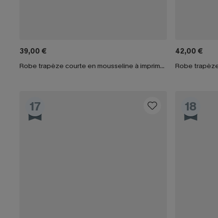
39,00 €
42,00 €
Robe trapèze courte en mousseline à imprimé fleuri
Robe trapèze 
17
18