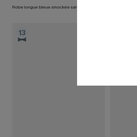
Robe longue bleue smockée sans manches
13
14