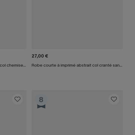
27,00 €
Robe courte sans manches avec col chemise noire
Robe courte à imprimé abstrait col cranté sans manches
8