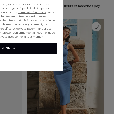
mail, vous acceptez de recevoir des e-
Robe courte à petites fleurs et manches paysannes
 contenu généré par l'IA) de Cupshe et
issance de nos
Termes & Conditions
. Nous
llectées sur notre site ainsi que des
e des pixels intégrés à nos e-mails, afin de
rts, de mesurer votre engagement, de
16
nos offres, et de vous recommander des
intéresser, conformément à notre
Politique
z vous désabonner à tout moment.
ABONNER