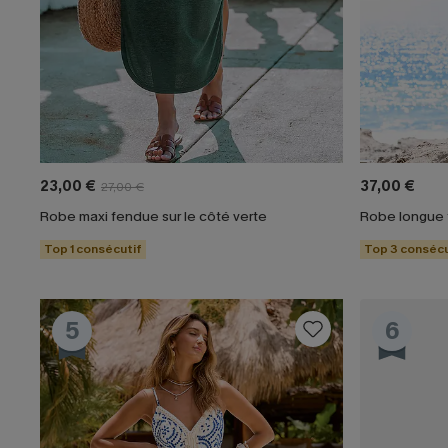
23,00 €
37,00 €
27,00 €
Robe maxi fendue sur le côté verte
Robe longue f
Top 1 consécutif
Top 3 consécu
5
6