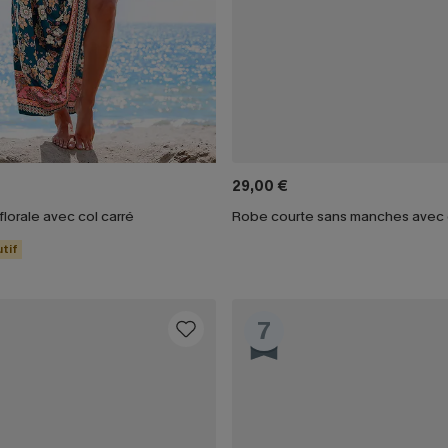
29,00 €
lorale avec col carré
tif
7