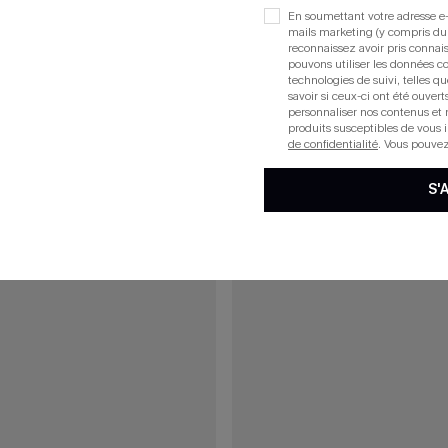
En soumettant votre adresse e-
Robe mini en pur coton avec col plongeant et manches courtes
Robe verte courte
mails marketing (y compris du
reconnaissez avoir pris conna
pouvons utiliser les données co
technologies de suivi, telles qu
savoir si ceux-ci ont été ouve
15
personnaliser nos contenus et 
produits susceptibles de vous 
de confidentialité
. Vous pouve
S'