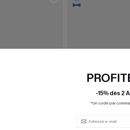
PROFITE
-15% dès 2 A
*Un code par command
26,00 €
0 €
31,00 €