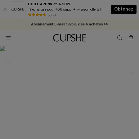
EXCLU APP 📲 -15% SUPP.
Obtenez
Téléchargez pour -15% supp. + livraison offerts !
* Livraison éclair 2-3 jours ouvrés >>
50 k+
Abonnement E-mail : -25% dès 4 achetés >>
Les plus populaires en Haut de
Bikini