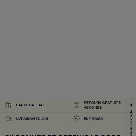
PROFITEZ DE -15%
-15% dès 2 Achetés par E-mail
RETOURS GRATUITS
CARTE CATEAU
*Un code par commande, valable une seule fois.
ABONNÉS
LIVRAISON ÉCLAIR
EN PROMO
En soumettant votre adresse e-mail, vous acceptez de recevoir des e-mails