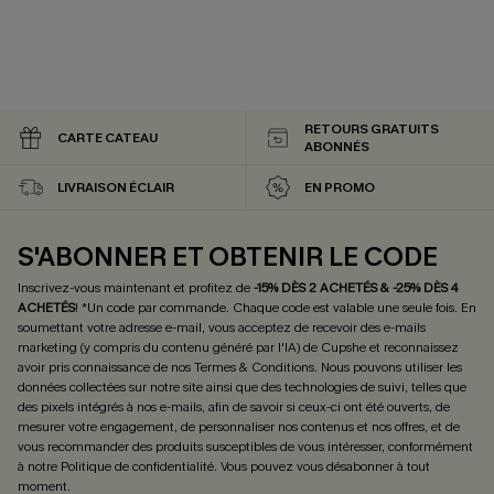
RETOURS GRATUITS
CARTE CATEAU
ABONNÉS
LIVRAISON ÉCLAIR
EN PROMO
S'ABONNER ET OBTENIR LE CODE
Inscrivez-vous maintenant et profitez de
-15% DÈS 2 ACHETÉS & -25% DÈS 4
ACHETÉS
! *Un code par commande. Chaque code est valable une seule fois.
En
soumettant votre adresse e-mail, vous acceptez de recevoir des e-mails
marketing (y compris du contenu généré par l'IA) de Cupshe et reconnaissez
avoir pris connaissance de nos
Termes & Conditions
. Nous pouvons utiliser les
données collectées sur notre site ainsi que des technologies de suivi, telles que
des pixels intégrés à nos e-mails, afin de savoir si ceux-ci ont été ouverts, de
mesurer votre engagement, de personnaliser nos contenus et nos offres, et de
vous recommander des produits susceptibles de vous intéresser, conformément
à notre
Politique de confidentialité
. Vous pouvez vous désabonner à tout
moment.