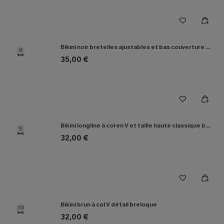
Bikini noir bretelles ajustables et bas couverture classique
8
35,00 €
Bikini longline à col en V et taille haute classique bleu marine
9
32,00 €
Bikini brun à col V détail breloque
10
32,00 €