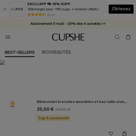
EXCLU APP 📲 -15% SUPP.
Obtenez
Téléchargez pour -15% supp. + livraison offerts !
* Livraison éclair 2-3 jours ouvrés >>
50 k+
Abonnement E-mail : -25% dès 4 achetés >>
BEST-SELLERS
NOUVEAUTÉS
Les plus populaires en Bikini
Bikini violet bretelles amovibles et bas taille standard
1
35,00 €
39,00 €
Top 3 consécutif