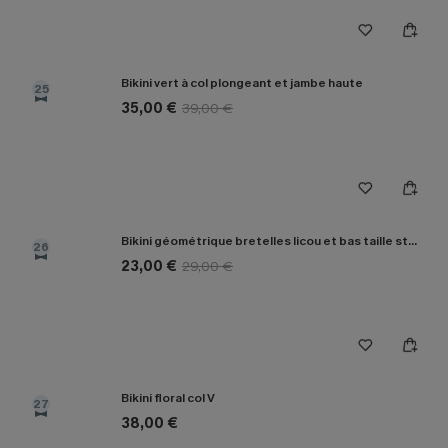
Bikini vert à col plongeant et jambe haute
25
35,00 €
39,00 €
Bikini géométrique bretelles licou et bas taille standard
26
23,00 €
29,00 €
Bikini floral col V
27
38,00 €