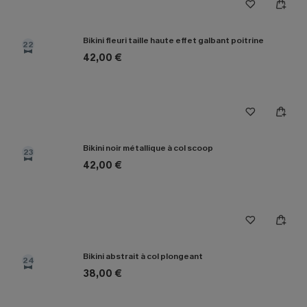
Bikini fleuri taille haute effet galbant poitrine
22
42,00 €
Bikini noir métallique à col scoop
23
42,00 €
Bikini abstrait à col plongeant
24
38,00 €