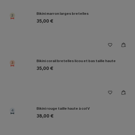
Bikini marron larges bretelles
2
35,00 €
Bikini corail bretelles licou et bas taille haute
3
35,00 €
Bikini rouge taille haute à col V
4
38,00 €