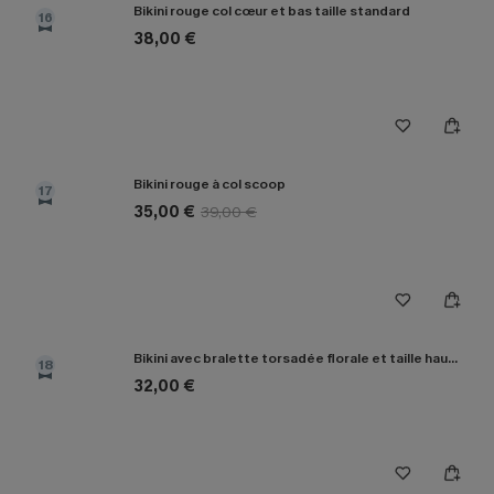
Bikini rouge col cœur et bas taille standard
16
38,00 €
Bikini rouge à col scoop
17
35,00 €
39,00 €
Bikini avec bralette torsadée florale et taille haute épissée
18
32,00 €