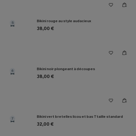
Bikini rouge au style audacieux
5
38,00 €
Bikini noir plongeant à découpes
6
38,00 €
Bikini vert bretelles licou et bas Ttaille standard
7
32,00 €