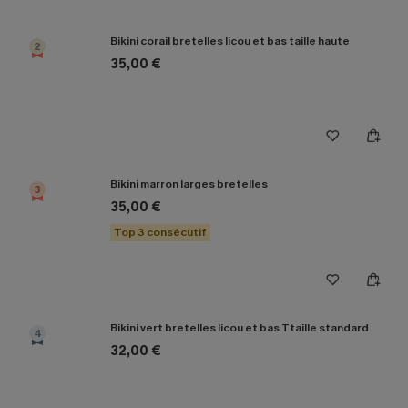
Bikini corail bretelles licou et bas taille haute
2
35,00 €
Bikini marron larges bretelles
3
35,00 €
Top 3 consécutif
Bikini vert bretelles licou et bas Ttaille standard
4
32,00 €