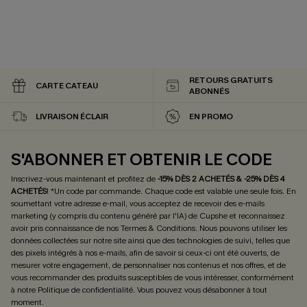
RETOURS GRATUITS
CARTE CATEAU
ABONNÉS
LIVRAISON ÉCLAIR
EN PROMO
S'ABONNER ET OBTENIR LE CODE
Inscrivez-vous maintenant et profitez de
-15% DÈS 2 ACHETÉS & -25% DÈS 4
ACHETÉS
! *Un code par commande. Chaque code est valable une seule fois.
En
soumettant votre adresse e-mail, vous acceptez de recevoir des e-mails
marketing (y compris du contenu généré par l'IA) de Cupshe et reconnaissez
avoir pris connaissance de nos
Termes & Conditions
. Nous pouvons utiliser les
données collectées sur notre site ainsi que des technologies de suivi, telles que
des pixels intégrés à nos e-mails, afin de savoir si ceux-ci ont été ouverts, de
mesurer votre engagement, de personnaliser nos contenus et nos offres, et de
vous recommander des produits susceptibles de vous intéresser, conformément
à notre
Politique de confidentialité
. Vous pouvez vous désabonner à tout
moment.