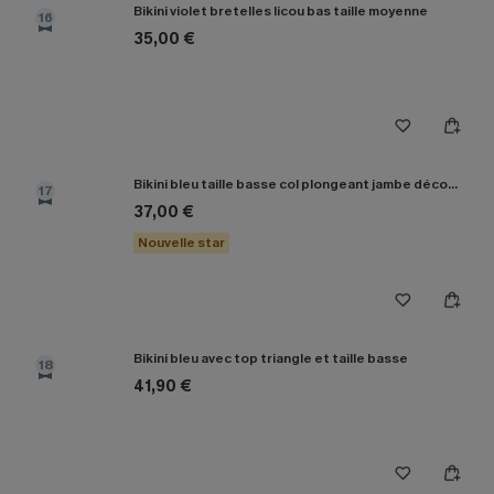
Bikini violet bretelles licou bas taille moyenne
16
35,00 €
Bikini bleu taille basse col plongeant jambe découpée au milieu
17
37,00 €
Nouvelle star
Bikini bleu avec top triangle et taille basse
18
41,90 €