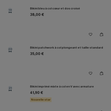
Bikini bleu à col cœur et dos croisé
19
38,00 €
Bikini patchwork à col plongeant et taille standard
20
35,00 €
Bikini imprimé mixte à col en V avec armature
21
41,90 €
Nouvelle star