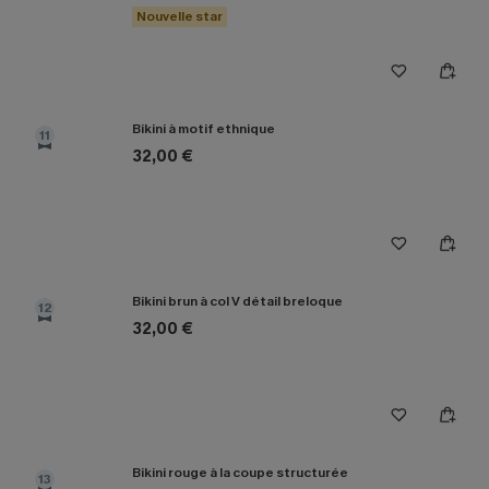
Nouvelle star
Bikini à motif ethnique
11
32,00 €
Bikini brun à col V détail breloque
12
32,00 €
Bikini rouge à la coupe structurée
13