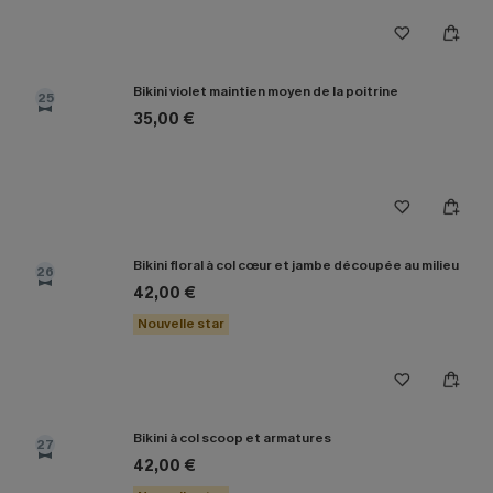
Bikini violet maintien moyen de la poitrine
25
35,00 €
Bikini floral à col cœur et jambe découpée au milieu
26
42,00 €
Nouvelle star
Bikini à col scoop et armatures
27
42,00 €