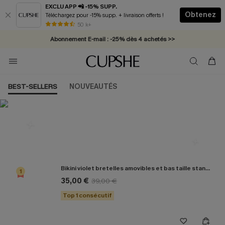
EXCLU APP 📲 -15% SUPP.
Obtenez
Téléchargez pour -15% supp. + livraison offerts !
* Livraison éclair 2-3 jours ouvrés >>
50 k+
Abonnement E-mail : -25% dès 4 achetés >>
BEST-SELLERS
NOUVEAUTÉS
Les plus populaires en Bikini
Bikini violet bretelles amovibles et bas taille standard
1
35,00 €
39,00 €
Top 1 consécutif