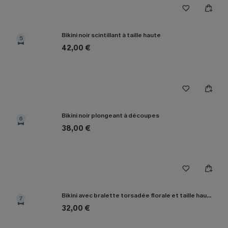
Bikini noir scintillant à taille haute
5
42,00 €
Bikini noir plongeant à découpes
6
38,00 €
Bikini avec bralette torsadée florale et taille haute épissée
7
32,00 €