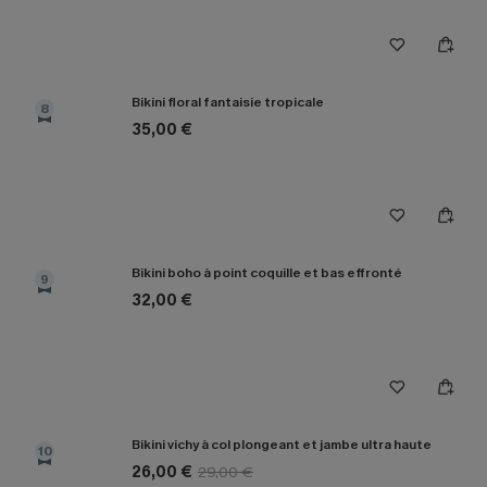
Bikini floral fantaisie tropicale
8
35,00 €
Bikini boho à point coquille et bas effronté
9
32,00 €
Bikini vichy à col plongeant et jambe ultra haute
10
26,00 €
29,00 €