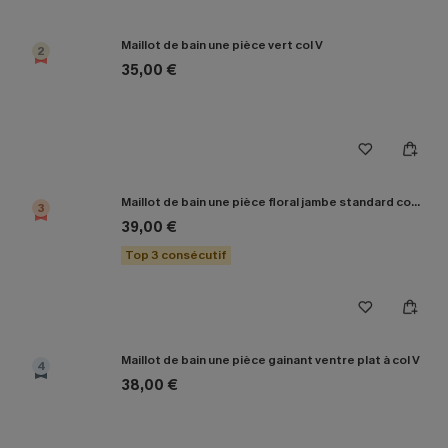
Maillot de bain une pièce vert col V
2
35,00 €
Maillot de bain une pièce floral jambe standard col plongeant
3
39,00 €
Top 3 consécutif
Maillot de bain une pièce gainant ventre plat à col V
4
38,00 €