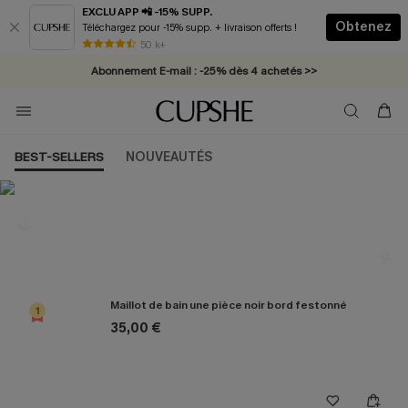
EXCLU APP 📲 -15% SUPP.
Obtenez
Téléchargez pour -15% supp. + livraison offerts !
* Livraison éclair 2-3 jours ouvrés >>
50 k+
Abonnement E-mail : -25% dès 4 achetés >>
BEST-SELLERS
NOUVEAUTÉS
Les plus populaires en Maillot De
Bain 1 Piece
Maillot de bain une pièce noir bord festonné
1
35,00 €