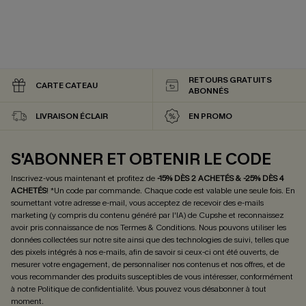
RETOURS GRATUITS
CARTE CATEAU
ABONNÉS
LIVRAISON ÉCLAIR
EN PROMO
S'ABONNER ET OBTENIR LE CODE
Inscrivez-vous maintenant et profitez de
-15% DÈS 2 ACHETÉS & -25% DÈS 4
ACHETÉS
! *Un code par commande. Chaque code est valable une seule fois.
En
soumettant votre adresse e-mail, vous acceptez de recevoir des e-mails
marketing (y compris du contenu généré par l'IA) de Cupshe et reconnaissez
avoir pris connaissance de nos
Termes & Conditions
. Nous pouvons utiliser les
données collectées sur notre site ainsi que des technologies de suivi, telles que
des pixels intégrés à nos e-mails, afin de savoir si ceux-ci ont été ouverts, de
mesurer votre engagement, de personnaliser nos contenus et nos offres, et de
vous recommander des produits susceptibles de vous intéresser, conformément
à notre
Politique de confidentialité
. Vous pouvez vous désabonner à tout
moment.