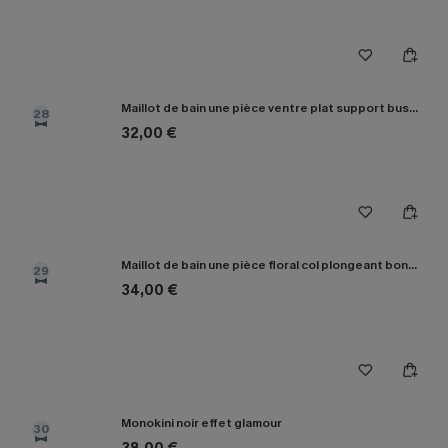
Maillot de bain une pièce ventre plat support buste moyen
28
32,00 €
Maillot de bain une pièce floral col plongeant bonnets moulés
29
34,00 €
Monokini noir effet glamour
30