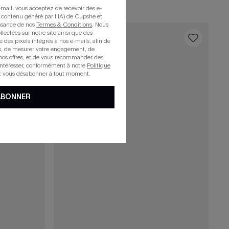
mail, vous acceptez de recevoir des e-
 contenu généré par l'IA) de Cupshe et
issance de nos
Termes & Conditions
. Nous
llectées sur notre site ainsi que des
16
e des pixels intégrés à nos e-mails, afin de
rts, de mesurer votre engagement, de
nos offres, et de vous recommander des
intéresser, conformément à notre
Politique
z vous désabonner à tout moment.
ABONNER