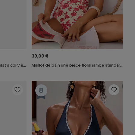
39,00 €
Maillot de bain une pièce ventre plat à col V avec Mesh power
Maillot de bain une pièce floral jambe standard col plongeant
8