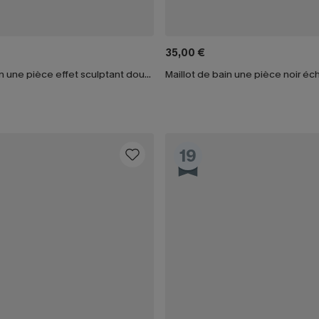
35,00 €
Maillot de bain une pièce effet sculptant doux à col carré
Maillot de bain une pièce noir é
19