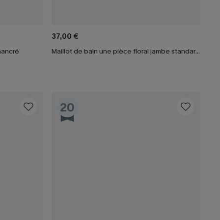
37,00 €
chancré
Maillot de bain une pièce floral jambe standard à col V
20