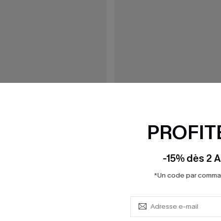
PROFITE
-15% dès 2 A
*Un code par command
35,00 €
n une pièce noir ventre plat