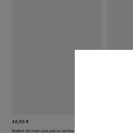
42,00 €
38,00 €
Maillot de bain une pièce ventre plat à col plongeant tour de cou
Maillot de bai