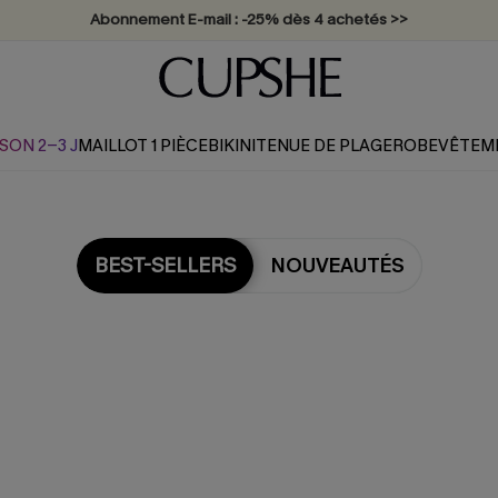
Abonnement E-mail : -25% dès 4 achetés >>
SON 2-3 J
MAILLOT 1 PIÈCE
BIKINI
TENUE DE PLAGE
ROBE
VÊTEM
BEST-SELLERS
NOUVEAUTÉS
us populaires en Maillot De 
Piece