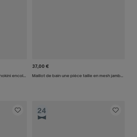
37,00 €
Maillot de bain une pièce vert monokini encolure ronde
Maillot de bain une pièce taille en mesh jambe standard
24