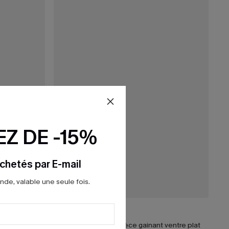
Z DE -15%
chetés par E-mail
e, valable une seule fois.
38,00 €
Maillot de bain une pièce à dos nu en mesh noir
Maillot de bain une pièce gainant ventre plat