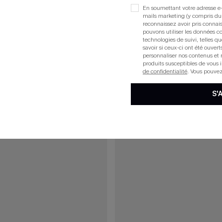
En soumettant votre adresse e-
mails marketing (y compris du
reconnaissez avoir pris conna
pouvons utiliser les données co
15
technologies de suivi, telles qu
savoir si ceux-ci ont été ouve
personnaliser nos contenus et 
produits susceptibles de vous 
de confidentialité
. Vous pouve
S'