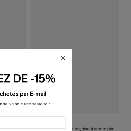
Z DE -15%
chetés par E-mail
e, valable une seule fois.
38,00 €
Maillot de bain une pièce à dos nu en mesh noir
Maillot de bain une pièce gainant ventre plat