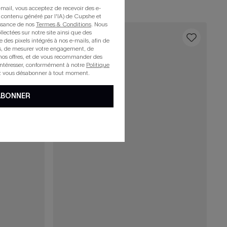
mail, vous acceptez de recevoir des e-
 contenu généré par l'IA) de Cupshe et
issance de nos
Termes & Conditions
. Nous
llectées sur notre site ainsi que des
16
e des pixels intégrés à nos e-mails, afin de
rts, de mesurer votre engagement, de
nos offres, et de vous recommander des
intéresser, conformément à notre
Politique
z vous désabonner à tout moment.
ABONNER