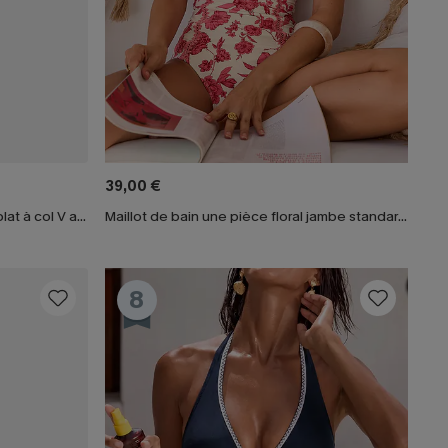
39,00 €
Maillot de bain une pièce ventre plat à col V avec Mesh power
Maillot de bain une pièce floral jambe standard col plongeant
8