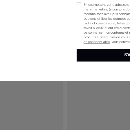
En soumettant votre adresse e-
mails marketing (y compris du
reconnaissez avoir pris conna
pouvons utiliser les données co
15
technologies de suivi, telles qu
savoir si ceux-ci ont été ouve
personnaliser nos contenus et 
produits susceptibles de vous 
de confidentialité
. Vous pouve
S'