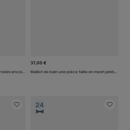
37,00 €
Maillot de bain une pièce vert monokini encolure ronde
Maillot de bain une pièce taille en mesh jambe standard
24