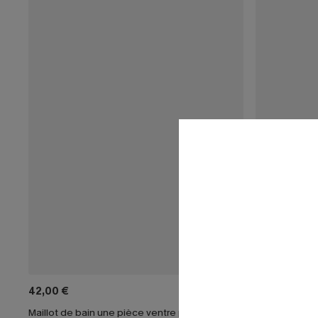
42,00 €
38,00 €
Maillot de bain une pièce ventre plat à col plongeant tour de cou
Maillot de bai