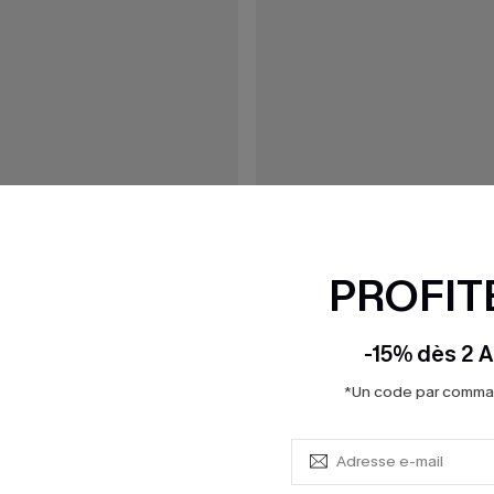
PROFITE
-15% dès 2 A
*Un code par command
35,00 €
n une pièce noir ventre plat