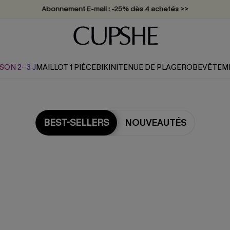
Abonnement E-mail : -25% dès 4 achetés >>
SON 2-3 J
MAILLOT 1 PIÈCE
BIKINI
TENUE DE PLAGE
ROBE
VÊTEM
BEST-SELLERS
NOUVEAUTÉS
us populaires en Maillot De 
Piece