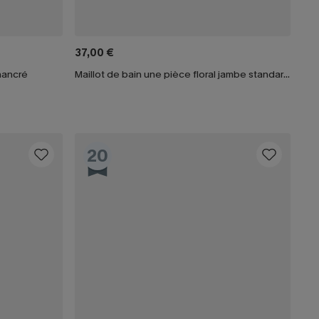
37,00 €
chancré
Maillot de bain une pièce floral jambe standard à col V
20