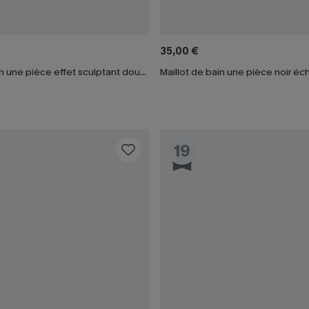
35,00 €
Maillot de bain une pièce effet sculptant doux à col carré
Maillot de bain une pièce noir é
19