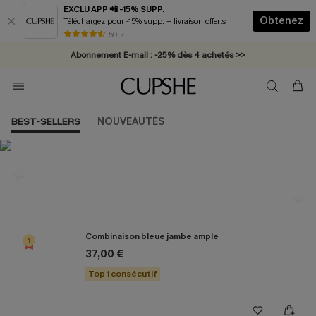
EXCLU APP 📲 -15% SUPP.
Obtenez
Téléchargez pour -15% supp. + livraison offerts !
* Livraison éclair 2-3 jours ouvrés >>
50 k+
Abonnement E-mail : -25% dès 4 achetés >>
BEST-SELLERS
NOUVEAUTÉS
Les plus populaires en Combinaison
Combinaison bleue jambe ample
1
37,00 €
Top 1 consécutif