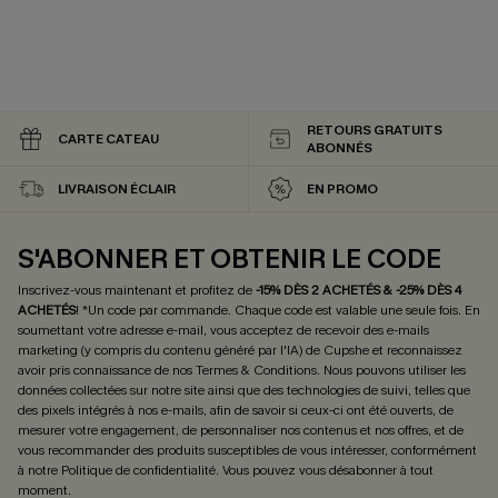
RETOURS GRATUITS
CARTE CATEAU
ABONNÉS
LIVRAISON ÉCLAIR
EN PROMO
S'ABONNER ET OBTENIR LE CODE
Inscrivez-vous maintenant et profitez de
-15% DÈS 2 ACHETÉS & -25% DÈS 4
ACHETÉS
! *Un code par commande. Chaque code est valable une seule fois.
En
soumettant votre adresse e-mail, vous acceptez de recevoir des e-mails
marketing (y compris du contenu généré par l'IA) de Cupshe et reconnaissez
avoir pris connaissance de nos
Termes & Conditions
. Nous pouvons utiliser les
données collectées sur notre site ainsi que des technologies de suivi, telles que
des pixels intégrés à nos e-mails, afin de savoir si ceux-ci ont été ouverts, de
mesurer votre engagement, de personnaliser nos contenus et nos offres, et de
vous recommander des produits susceptibles de vous intéresser, conformément
à notre
Politique de confidentialité
. Vous pouvez vous désabonner à tout
moment.