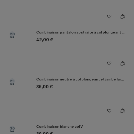
Combinaison pantalon abstraite à col plongeant et jambe large
28
42,00 €
Combinaison neutre à col plongeant et jambe large
29
35,00 €
Combinaison blanche col V
30