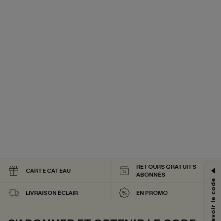
PROFITEZ DE -15%
-15% dès 2 Achetés par E-mail
RETOURS GRATUITS
CARTE CATEAU
*Un code par commande, valable une seule fois.
ABONNÉS
LIVRAISON ÉCLAIR
EN PROMO
En soumettant votre adresse e-mail, vous acceptez de recevoir des e-mails