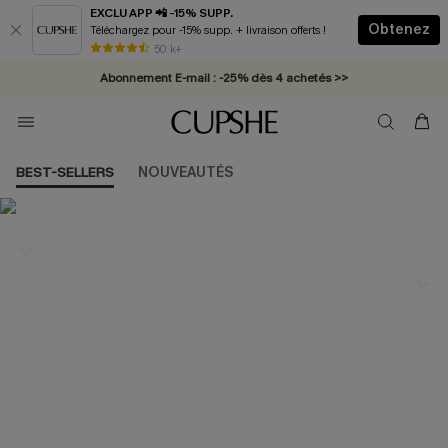
EXCLU APP 📲 -15% SUPP.
Obtenez
Téléchargez pour -15% supp. + livraison offerts !
* Livraison éclair 2-3 jours ouvrés >>
50 k+
Abonnement E-mail : -25% dès 4 achetés >>
BEST-SELLERS
NOUVEAUTÉS
Les plus populaires en Maillot de
bain une pièce Grande Taille