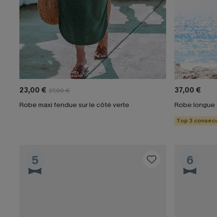
23,00 €
37,00 €
27,00 €
Robe maxi fendue sur le côté verte
Robe longue f
Top 3 consécu
5
6