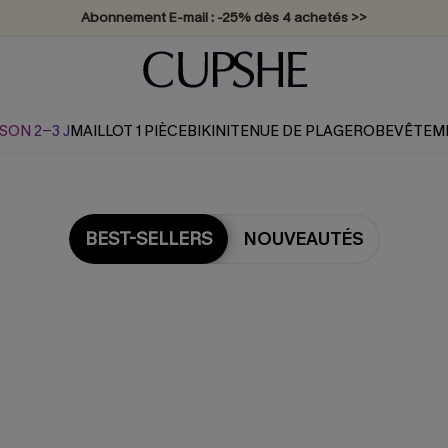
Abonnement E-mail : -25% dès 4 achetés >>
SON 2-3 J
MAILLOT 1 PIÈCE
BIKINI
TENUE DE PLAGE
ROBE
VÊTEM
BEST-SELLERS
NOUVEAUTÉS
Les plus populaires en Rob