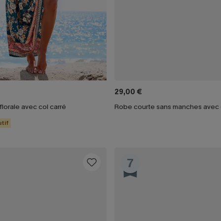
29,00 €
lorale avec col carré
tif
7