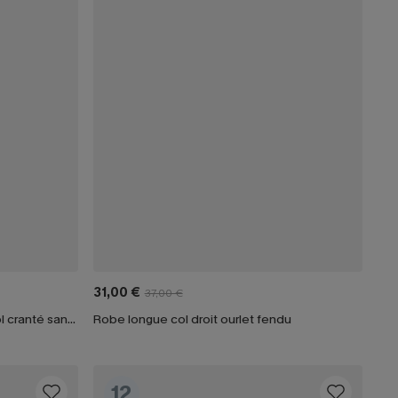
31,00 €
37,00 €
Robe courte à imprimé abstrait col cranté sans manches
Robe longue col droit ourlet fendu
12