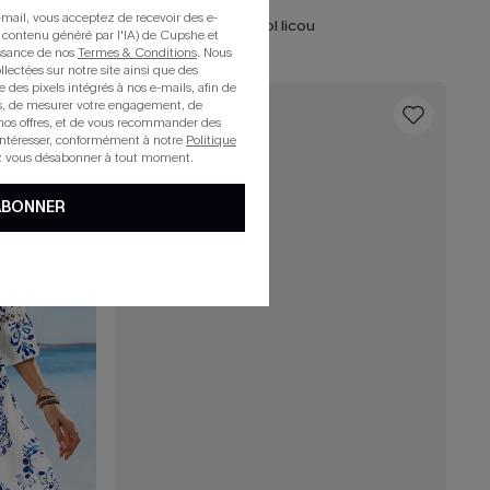
mail, vous acceptez de recevoir des e-
Robe trapèze courte en mousseline à imprimé fleuri
Robe courte florale col licou
 contenu généré par l'IA) de Cupshe et
issance de nos
Termes & Conditions
. Nous
llectées sur notre site ainsi que des
e des pixels intégrés à nos e-mails, afin de
rts, de mesurer votre engagement, de
16
nos offres, et de vous recommander des
intéresser, conformément à notre
Politique
z vous désabonner à tout moment.
ABONNER