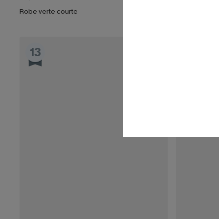
Robe verte courte
13
14