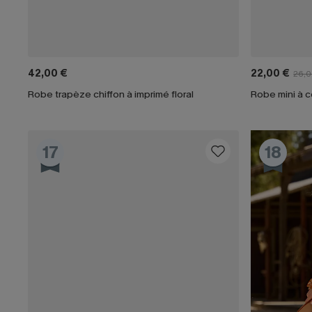
42,00 €
22,00 €
26,0
Robe trapèze chiffon à imprimé floral
Robe mini à c
17
18