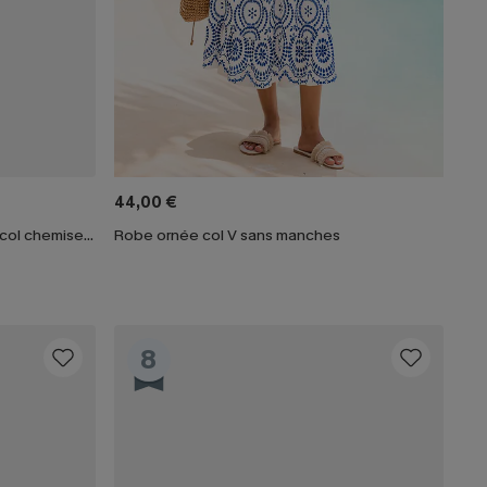
44,00 €
Robe courte sans manches avec col chemise noire
Robe ornée col V sans manches
8