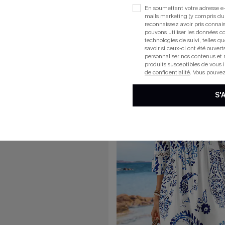
En soumettant votre adresse e-
Robe courte à petites fleurs et manches paysannes
mails marketing (y compris du
reconnaissez avoir pris conna
pouvons utiliser les données co
technologies de suivi, telles qu
savoir si ceux-ci ont été ouve
15
personnaliser nos contenus et 
produits susceptibles de vous 
de confidentialité
. Vous pouve
S'