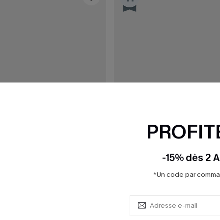
PROFITE
-15% dès 2 A
*Un code par command
39,00 €