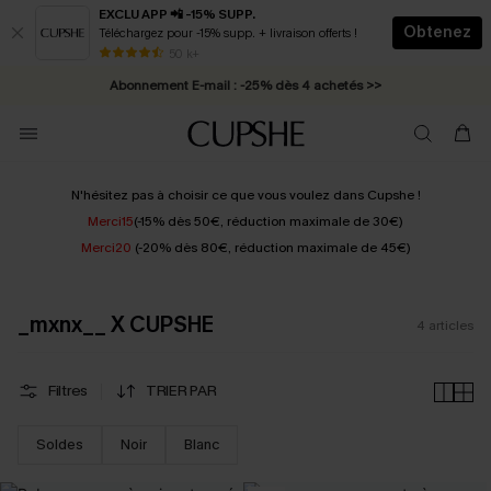
EXCLU APP 📲 -15% SUPP.
Obtenez
Téléchargez pour -15% supp. + livraison offerts !
* Livraison éclair 2-3 jours ouvrés >>
50 k+
Abonnement E-mail : -25% dès 4 achetés >>
N'hésitez pas à choisir ce que vous voulez dans Cupshe !
Merci15
(-15% dès 50€, réduction maximale de 30€)
Merci20
(-20% dès 80€, réduction maximale de 45€)
_mxnx__ X CUPSHE
4
articles
Filtres
TRIER PAR
Soldes
Noir
Blanc