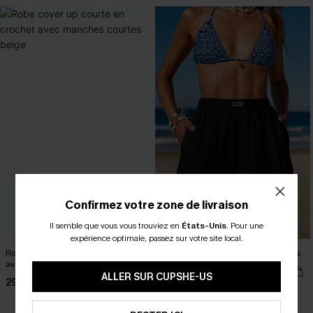
Confirmez votre zone de livraison
Il semble que vous vous trouviez en
États-Unis
.
Pour une
expérience optimale, passez sur votre site local.
Robe cover up courte en crochet
Short cover up noir à jambes droites
avec manches courtes beige
24,00 €
ALLER SUR CUPSHE-US
29,00 €