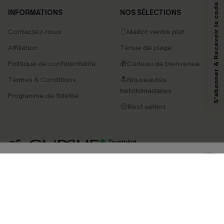
S'abonner & Recevoir le code
INFORMATIONS
NOS SÉLECTIONS
Contactez-nous
🩱Maillot ventre plat
En soumettant votre adresse e-mail, vous acceptez de recevoir des e-mails
Affiliation
Tenue de plage
marketing (y compris du contenu généré par l'IA) de Cupshe et
reconnaissez avoir pris connaissance de nos
Termes & Conditions
. Nous
Politique de confidentialité
🎁Cadeau de bienvenue
pouvons utiliser les données collectées sur notre site ainsi que des
technologies de suivi, telles que des pixels intégrés à nos e-mails, afin de
Termes & Conditions
🔝Nouveautés
savoir si ceux-ci ont été ouverts, de mesurer votre engagement, de
personnaliser nos contenus et nos offres, et de vous recommander des
hebdomadaires
Programme de fidélité
produits susceptibles de vous intéresser, conformément à notre
Politique de
confidentialité
. Vous pouvez vous désabonner à tout moment.
😍Best-sellers
S'ABONNER
4.4
TÉLÉCHARGEZ L’APP CUPSHE