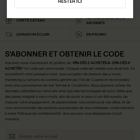
RESTER ICI
COTON
RETOURS GRATUITS
CARTE CATEAU
ABONNÉS
LIVRAISON ÉCLAIR
EN PROMO
S'ABONNER ET OBTENIR LE CODE
Inscrivez-vous maintenant et profitez de
-15% DÈS 2 ACHETÉS & -25% DÈS 4
ACHETÉS
! *Un code par commande. Chaque code est valable une seule fois.
En
soumettant votre adresse e-mail, vous acceptez de recevoir des e-mails
marketing (y compris du contenu généré par l'IA) de Cupshe et reconnaissez
avoir pris connaissance de nos
Termes & Conditions
. Nous pouvons utiliser les
données collectées sur notre site ainsi que des technologies de suivi, telles que
des pixels intégrés à nos e-mails, afin de savoir si ceux-ci ont été ouverts, de
mesurer votre engagement, de personnaliser nos contenus et nos offres, et de
vous recommander des produits susceptibles de vous intéresser, conformément
à notre
Politique de confidentialité
. Vous pouvez vous désabonner à tout
moment.