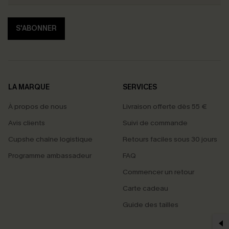
S'ABONNER
LA MARQUE
SERVICES
À propos de nous
Livraison offerte dès 55 €
Avis clients
Suivi de commande
Cupshe chaîne logistique
Retours faciles sous 30 jours
Programme ambassadeur
FAQ
Commencer un retour
Carte cadeau
PROFITEZ DE -15%
Guide des tailles
-15% dès 2 Achetés par E-mail
*Un code par commande, valable une seule fois.