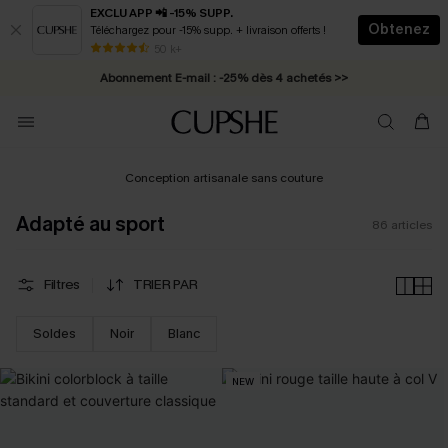
EXCLU APP 📲 -15% SUPP.
Obtenez
Téléchargez pour -15% supp. + livraison offerts !
Abonnement E-mail : -25% dès 4 achetés >>
50 k+
* Livraison éclair 2-3 jours ouvrés >>
Conception artisanale sans couture
Adapté au sport
86
articles
Filtres
TRIER PAR
Soldes
Noir
Blanc
NEW