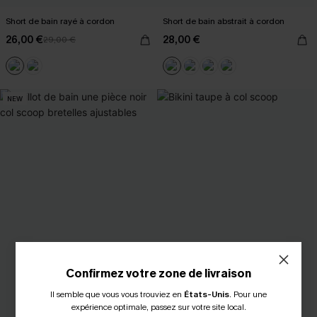
Short de bain rayé à cordon
Short de bain abstrait à cordon
26,00 €
28,00 €
29,00 €
NEW
Confirmez votre zone de livraison
Il semble que vous vous trouviez en
États-Unis
.
Pour une
expérience optimale, passez sur votre site local.