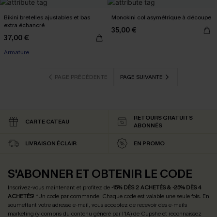
Bikini bretelles ajustables et bas
Monokini col asymétrique à découpe
extra échancré
35,00 €
37,00 €
Armature
PAGE PRÉCÉDENTE
PAGE SUIVANTE
RETOURS GRATUITS
CARTE CATEAU
ABONNÉS
LIVRAISON ÉCLAIR
EN PROMO
S'ABONNER ET OBTENIR LE CODE
Inscrivez-vous maintenant et profitez de
-15% DÈS 2 ACHETÉS & -25% DÈS 4
ACHETÉS
! *Un code par commande. Chaque code est valable une seule fois.
En
soumettant votre adresse e-mail, vous acceptez de recevoir des e-mails
marketing (y compris du contenu généré par l'IA) de Cupshe et reconnaissez