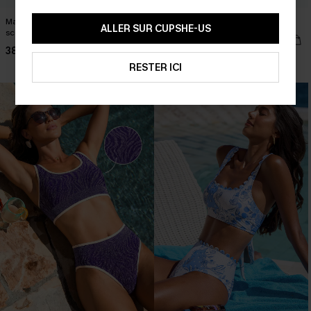
Maillot de bain une pièce noir col
Bikini taupe à col scoop
ALLER SUR CUPSHE-US
scoop bretelles ajustables
32,00 €
38,00 €
Sans couture
RESTER ICI
-50%