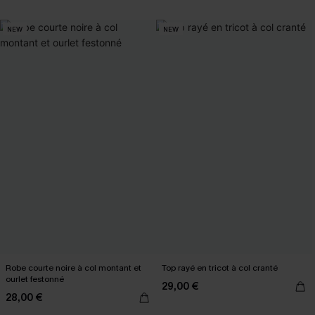
NEW
NEW
Robe courte noire à col montant et
Top rayé en tricot à col cranté
ourlet festonné
29,00 €
28,00 €