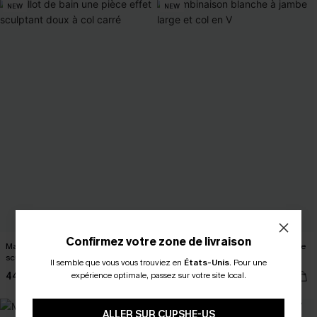
NEW
NEW
Confirmez votre zone de livraison
Maillot de bain une pièce effet
Combinaison blanche à jambe large
sculptant doux à col carré
et col en V
Il semble que vous vous trouviez en
États-Unis
.
Pour une
expérience optimale, passez sur votre site local.
44,90 €
43,00 €
ALLER SUR CUPSHE-US