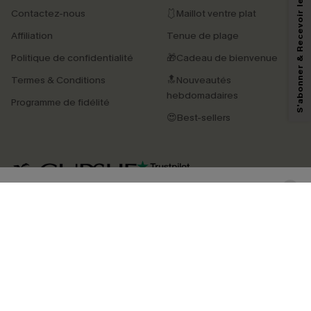
S'abonner & Recevoir le code
Contactez-nous
🩱Maillot ventre plat
En soumettant votre adresse e-mail, vous acceptez de recevoir des e-mails
Affiliation
Tenue de plage
marketing (y compris du contenu généré par l'IA) de Cupshe et
reconnaissez avoir pris connaissance de nos
Termes & Conditions
. Nous
Politique de confidentialité
🎁Cadeau de bienvenue
pouvons utiliser les données collectées sur notre site ainsi que des
technologies de suivi, telles que des pixels intégrés à nos e-mails, afin de
Termes & Conditions
🔝Nouveautés
savoir si ceux-ci ont été ouverts, de mesurer votre engagement, de
personnaliser nos contenus et nos offres, et de vous recommander des
hebdomadaires
Programme de fidélité
produits susceptibles de vous intéresser, conformément à notre
Politique de
confidentialité
. Vous pouvez vous désabonner à tout moment.
😍Best-sellers
S'ABONNER
4.4
TÉLÉCHARGEZ L’APP CUPSHE
SUIVEZ-NOUS