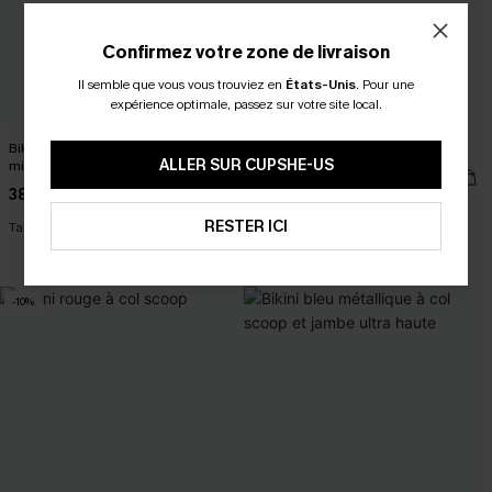
Confirmez votre zone de livraison
Il semble que vous vous trouviez en
États-Unis
.
Pour une
expérience optimale, passez sur votre site local.
Bikini bleu jambe découpée au
Maillot de bain une pièce bordeaux
ALLER SUR CUPSHE-US
milieu taille haute
35,00 €
38,00 €
RESTER ICI
Taille haute
Ventre plat
-10%