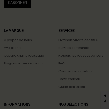
S'ABONNER
LA MARQUE
SERVICES
À propos de nous
Livraison offerte dès 55 €
Avis clients
Suivi de commande
Cupshe chaîne logistique
Retours faciles sous 30 jours
Programme ambassadeur
FAQ
Commencer un retour
Carte cadeau
PROFITEZ DE -15%
Guide des tailles
-15% dès 2 Achetés par E-mail
*Un code par commande, valable une seule fois.
INFORMATIONS
NOS SÉLECTIONS