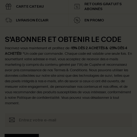
RETOURS GRATUITS
CARTE CATEAU
ABONNÉS
LIVRAISON ÉCLAIR
EN PROMO
S'ABONNER ET OBTENIR LE CODE
Inscrivez-vous maintenant et profitez de
-15% DÈS 2 ACHETÉS & -25% DÈS 4
ACHETÉS
! *Un code par commande. Chaque code est valable une seule fois.
En
soumettant votre adresse e-mail, vous acceptez de recevoir des e-mails
marketing (y compris du contenu généré par l'IA) de Cupshe et reconnaissez
avoir pris connaissance de nos
Termes & Conditions
. Nous pouvons utiliser les
données collectées sur notre site ainsi que des technologies de suivi, telles que
des pixels intégrés à nos e-mails, afin de savoir si ceux-ci ont été ouverts, de
mesurer votre engagement, de personnaliser nos contenus et nos offres, et de
vous recommander des produits susceptibles de vous intéresser, conformément
à notre
Politique de confidentialité
. Vous pouvez vous désabonner à tout
moment.