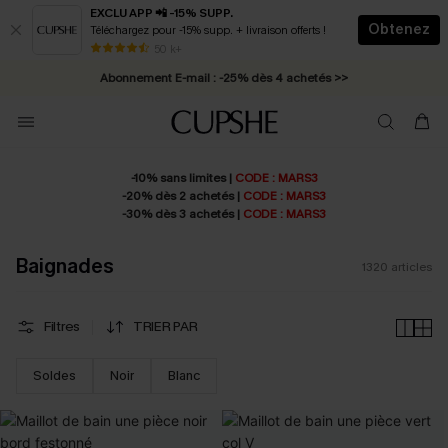
EXCLU APP 📲 -15% SUPP.
Obtenez
Téléchargez pour -15% supp. + livraison offerts !
Abonnement E-mail : -25% dès 4 achetés >>
50 k+
* Livraison éclair 2-3 jours ouvrés >>
-10% sans limites |
CODE : MARS3
-20% dès 2 achetés |
CODE : MARS3
-30% dès 3 achetés |
CODE : MARS3
Baignades
1320
articles
Filtres
TRIER PAR
Soldes
Noir
Blanc