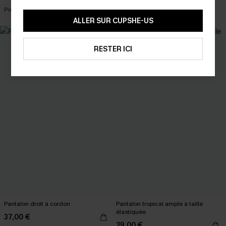
Poche
Poche
ALLER SUR CUPSHE-US
RESTER ICI
Pantalon droit à cordon
Pantalon tropical ample à taille
élastiquée
37,00 €
29,00 €