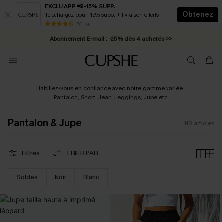
EXCLU APP 📲 -15% SUPP.
Obtenez
Téléchargez pour -15% supp. + livraison offerts !
Abonnement E-mail : -25% dès 4 achetés >>
50 k+
* Livraison éclair 2-3 jours ouvrés >>
Habillez-vous en confiance avec notre gamme variée :
Pantalon, Short, Jean, Leggings, Jupe etc.
Pantalon & Jupe
110
articles
Filtres
TRIER PAR
Soldes
Noir
Blanc