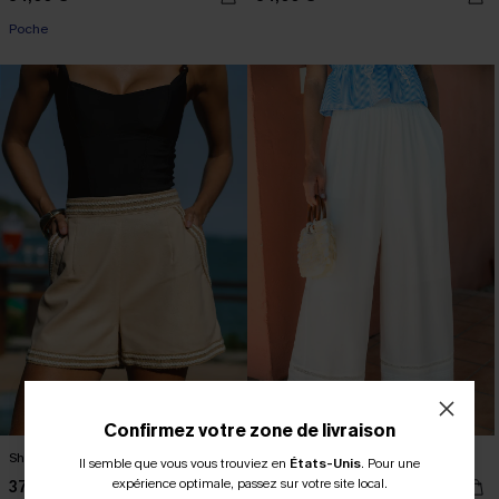
Poche
Confirmez votre zone de livraison
Short beige à zip latéral
Pantalon blanc large à poches
Il semble que vous vous trouviez en
États-Unis
.
Pour une
expérience optimale, passez sur votre site local.
37,00 €
39,00 €