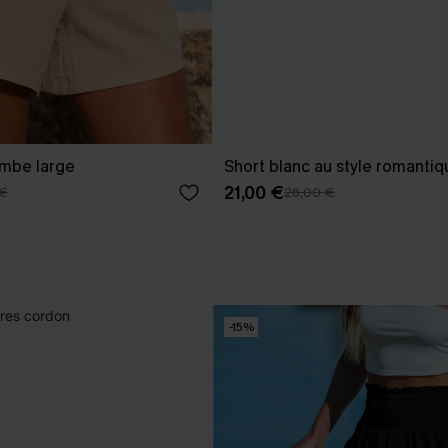
ambe large
Short blanc au style romantiq
21,00 €
 €
26,00 €
-15%