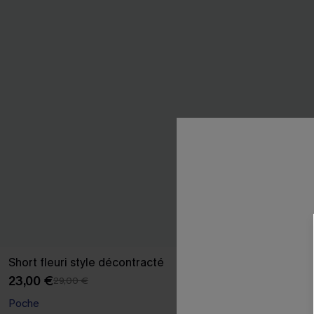
Short fleuri style décontracté
Pantalon à ra
23,00 €
31,00 €
29,00 €
36,00 
Poche