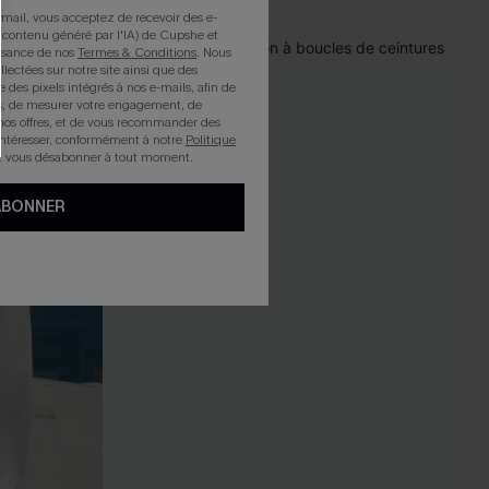
mail, vous acceptez de recevoir des e-
 contenu généré par l'IA) de Cupshe et
issance de nos
Termes & Conditions
. Nous
NEW
llectées sur notre site ainsi que des
e des pixels intégrés à nos e-mails, afin de
rts, de mesurer votre engagement, de
nos offres, et de vous recommander des
intéresser, conformément à notre
Politique
z vous désabonner à tout moment.
ABONNER