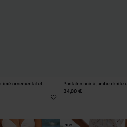
primé ornemental et
Pantalon noir à jambe droite e
34,00 €
NEW