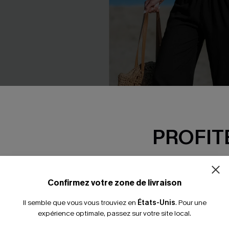
PROFITE
-15% dès 2 A
*Un code par command
Confirmez votre zone de livraison
yures cordon
Pantalon noir jambe fuselée
Il semble que vous vous trouviez en
États-Unis
.
Pour une
23,00 €
€
27,00 €
expérience optimale, passez sur votre site local.
Taille haute