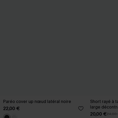
Paréo cover up nœud latéral noire
Short rayé à t
large décont
22,00 €
20,00 €
24,00