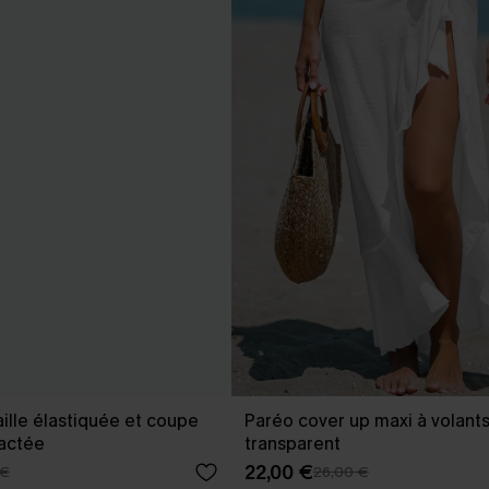
aille élastiquée et coupe
Paréo cover up maxi à volant
ractée
transparent
22,00 €
 €
26,00 €