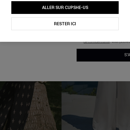
En soumettant votre adresse e-
ALLER SUR CUPSHE-US
mails marketing (y compris du
reconnaissez avoir pris conna
NEW
pouvons utiliser les données co
technologies de suivi, telles qu
RESTER ICI
savoir si ceux-ci ont été ouve
personnaliser nos contenus et 
produits susceptibles de vous 
de confidentialité
. Vous pouve
S'