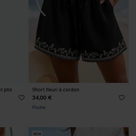
t plis
Short fleuri à cordon
34,00 €
Poche
NEW