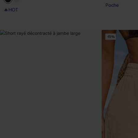
Poche
🔥HOT
-15%