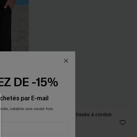
Z DE -15%
chetés par E-mail
e, valable une seule fois.
Jupe courte rayée tissée à cordon
27,00 €
Poche