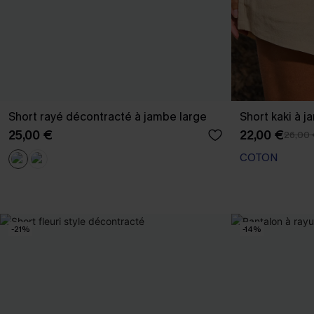
Short rayé décontracté à jambe large
Short kaki à j
25,00 €
22,00 €
26,00
COTON
-21%
-14%