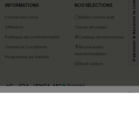
S'abonner & Recevoir le code
INFORMATIONS
NOS SÉLECTIONS
Contactez-nous
🩱Maillot ventre plat
En soumettant votre adresse e-mail, vous acceptez de recevoir des e-mails
Affiliation
Tenue de plage
marketing (y compris du contenu généré par l'IA) de Cupshe et
reconnaissez avoir pris connaissance de nos
Termes & Conditions
. Nous
Politique de confidentialité
🎁Cadeau de bienvenue
pouvons utiliser les données collectées sur notre site ainsi que des
technologies de suivi, telles que des pixels intégrés à nos e-mails, afin de
Termes & Conditions
🔝Nouveautés
savoir si ceux-ci ont été ouverts, de mesurer votre engagement, de
personnaliser nos contenus et nos offres, et de vous recommander des
hebdomadaires
Programme de fidélité
produits susceptibles de vous intéresser, conformément à notre
Politique de
confidentialité
. Vous pouvez vous désabonner à tout moment.
😍Best-sellers
S'ABONNER
4.4
TÉLÉCHARGEZ L’APP CUPSHE