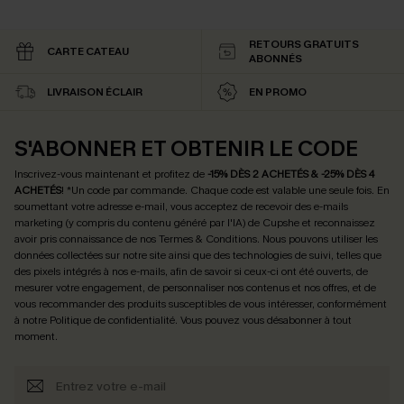
RETOURS GRATUITS
CARTE CATEAU
ABONNÉS
LIVRAISON ÉCLAIR
EN PROMO
S'ABONNER ET OBTENIR LE CODE
Inscrivez-vous maintenant et profitez de
-15% DÈS 2 ACHETÉS & -25% DÈS 4
ACHETÉS
! *Un code par commande. Chaque code est valable une seule fois.
En
soumettant votre adresse e-mail, vous acceptez de recevoir des e-mails
marketing (y compris du contenu généré par l'IA) de Cupshe et reconnaissez
avoir pris connaissance de nos
Termes & Conditions
. Nous pouvons utiliser les
données collectées sur notre site ainsi que des technologies de suivi, telles que
des pixels intégrés à nos e-mails, afin de savoir si ceux-ci ont été ouverts, de
mesurer votre engagement, de personnaliser nos contenus et nos offres, et de
vous recommander des produits susceptibles de vous intéresser, conformément
à notre
Politique de confidentialité
. Vous pouvez vous désabonner à tout
moment.