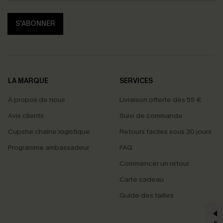
S'ABONNER
LA MARQUE
SERVICES
À propos de nous
Livraison offerte dès 55 €
Avis clients
Suivi de commande
Cupshe chaîne logistique
Retours faciles sous 30 jours
Programme ambassadeur
FAQ
Commencer un retour
Carte cadeau
PROFITEZ DE -15%
Guide des tailles
-15% dès 2 Achetés par E-mail
*Un code par commande, valable une seule fois.