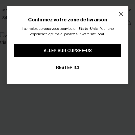
Maillot de bain une pièce noir à col V
Maillot de bain une pièce noir à col V
et ouverture goutte
34,00 €
Confirmez votre zone de livraison
42,00 €
Il semble que vous vous trouviez en
États-Unis
.
Pour une
expérience optimale, passez sur votre site local.
-10%
ALLER SUR CUPSHE-US
RESTER ICI