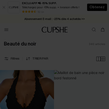
EXCLU APP 📲 -15% SUPP.
Obtenez
Téléchargez pour -15% supp. + livraison offerts !
Abonnement E-mail : -25% dès 4 achetés >>
50 k+
* Livraison éclair 2-3 jours ouvrés >>
Beauté du noir
340
articles
Filtres
TRIER PAR