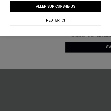
En soumettant votre adresse e-
ALLER SUR CUPSHE-US
mails marketing (y compris du
NEW
reconnaissez avoir pris conna
pouvons utiliser les données co
technologies de suivi, telles qu
RESTER ICI
savoir si ceux-ci ont été ouve
personnaliser nos contenus et 
produits susceptibles de vous 
de confidentialité
. Vous pouve
S'