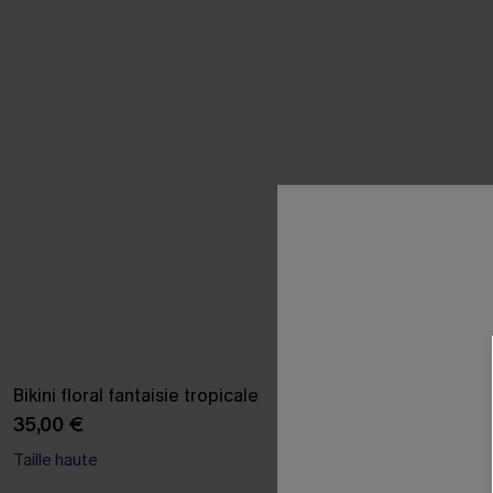
Bikini floral fantaisie tropicale
Bikini rouge a
35,00 €
38,00 €
Taille haute
Armature