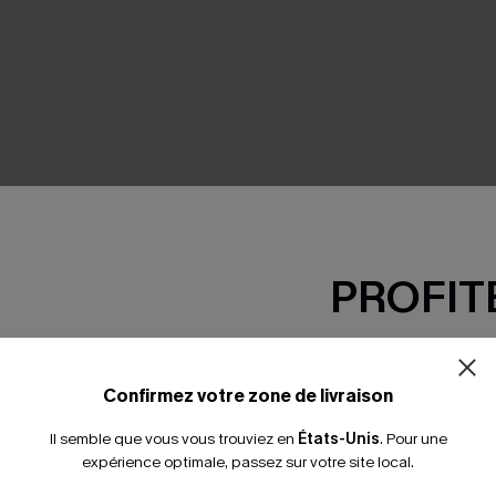
PROFITE
-15% dès 2 A
*Un code par command
Confirmez votre zone de livraison
u style audacieux
Bikini marron taille haute à co
42,00 €
Il semble que vous vous trouviez en
États-Unis
.
Pour une
expérience optimale, passez sur votre site local.
Taille haute