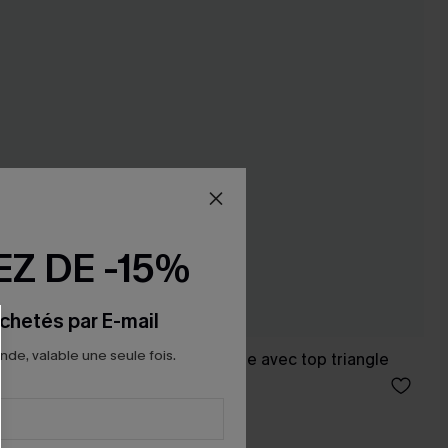
Z DE -15%
chetés par E-mail
e, valable une seule fois.
l V
Bikini imprimé mixte avec top triangle
34,90 €