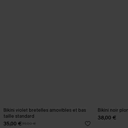
Bikini violet bretelles amovibles et bas
Bikini noir p
taille standard
38,00 €
35,00 €
39,00 €