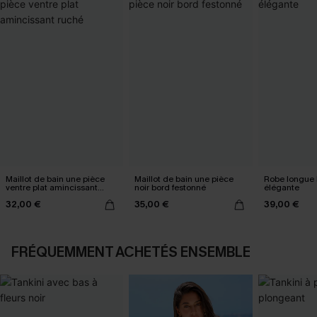
Maillot de bain une pièce
Maillot de bain une pièce
Robe longue 
ventre plat amincissant
noir bord festonné
élégante
ruché
32,00 €
35,00 €
39,00 €
FRÉQUEMMENT ACHETÉS ENSEMBLE