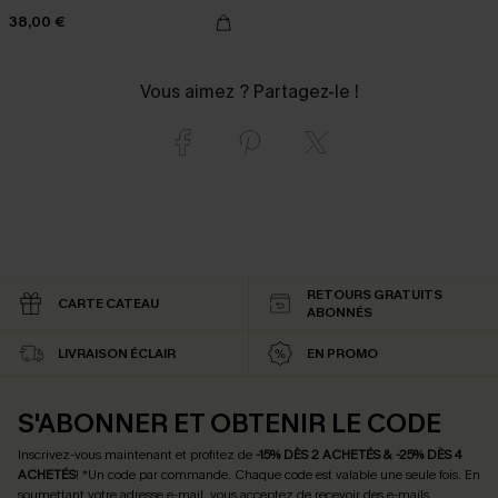
38,00 €
Vous aimez ? Partagez-le !
RETOURS GRATUITS
CARTE CATEAU
ABONNÉS
LIVRAISON ÉCLAIR
EN PROMO
S'ABONNER ET OBTENIR LE CODE
Inscrivez-vous maintenant et profitez de
-15% DÈS 2 ACHETÉS & -25% DÈS 4
ACHETÉS
! *Un code par commande. Chaque code est valable une seule fois.
En
soumettant votre adresse e-mail, vous acceptez de recevoir des e-mails