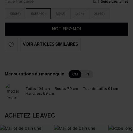
Taille française
Guide des tailles
XS(36)
S(38/40)
M(42)
L(44)
XL(46)
NOTIFIEZ-MOI
VOIR ARTICLES SIMILAIRES
Mensurations du mannequin
CM
IN
Taille:
164 cm
Buste:
79 cm
Tour de taille:
61 cm
Hanches:
89 cm
ACHETEZ‑LE AVEC